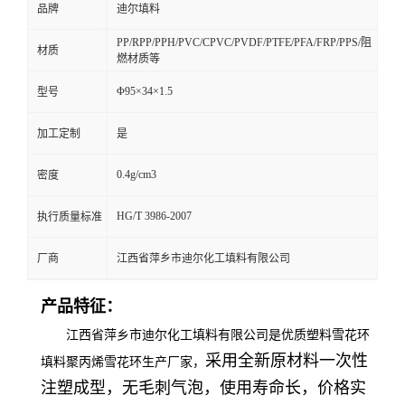
品牌
迪尔填料
PP/RPP/PPH/PVC/CPVC/PVDF/PTFE/PFA/FRP/PPS/阻
材质
燃材质等
Φ95×34×1.5
型号
加工定制
是
0.4g/cm3
密度
HG/T 3986-2007
执行质量标准
厂商
江西省萍乡市迪尔化工填料有限公司
产品特征：
江西省萍乡市迪尔化工填料有限公司是优质塑料雪花环
采用全新原材料一次性
填料聚丙烯雪花环生产厂家，
注塑成型，无毛刺气泡，使用寿命长，价格实