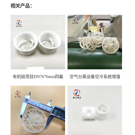
相关产品：
有机硅项目DN76*6mm四氟
空气分离设备空冷系统增强
阶梯环填料
聚丙烯鲍尔环填料