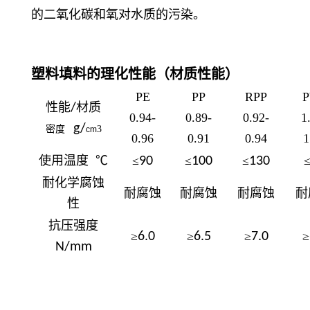
的二氧化碳和氧对水质的污染。
塑料填料的理化性能（材质性能）
PE
PP
RPP
性能
材质
/
0.94-
0.89-
0.92-
1
g/
密度
3
cm
0.96
0.91
0.94
1
使用温度 ℃
≤
≤
≤
90
100
130
耐化学腐蚀
耐腐蚀
耐腐蚀
耐腐蚀
耐
性
抗压强度
≥
≥
≥
≥
6.0
6.5
7.0
N/mm