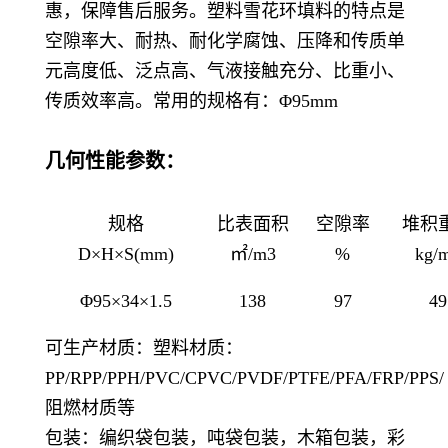
惠，保障售后服务。塑料雪花环填料的特点是
空隙率大、耐热、耐化学腐蚀、压降和传质单
元高度低、泛点高、气液接触充分、比重小、
传质效率高。常用的规格有：
Φ95mm
几何性能参数：
规格
比表面积
空隙率
堆积
D×H×S(mm)
㎡/m3
%
kg/
Φ95×34×1.5
138
97
49
可生产材质：塑料材质：
PP/RPP/PPH/PVC/CPVC/PVDF/PTFE/PFA/FRP/PPS/
阻燃材质等
包装：编织袋包装，吨袋包装，木箱包装，彩