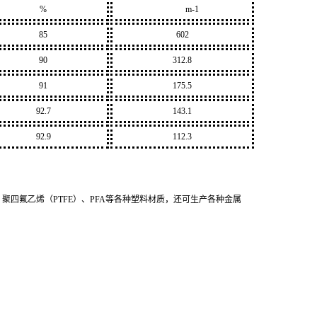
%
m-1
85
602
90
312.8
91
175.5
92.7
143.1
92.9
112.3
、聚四氟乙烯（PTFE）、PFA等各种塑料材质，还可生产各种金属