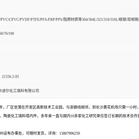
H/PVC/CPVC/PVDF/PTFE/PFA/FRP/PPS/阻燃材质等304/304L/321/316/316L/碳
50/76/100
556.2-95
市迪尔化工填料有限公司
8年，厂区坐落在开发区高新技术工业园，与浙赣线相邻，到长沙黄花机场只需一小时
、陶瓷化工填料塔内件，多年来一直与国内10多家化工研究单位签订长期的技术合作
事处，可随时发货，详询：15807996259.