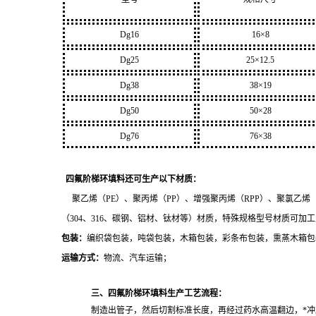
Dg16
16×8
Dg25
25×12.5
Dg38
38×19
Dg50
50×28
Dg76
76×38
四氟阶梯环填料还可生产以下材质：
聚乙烯（PE）、聚丙烯（PP）、增强聚丙烯（RPP）、聚氯乙烯（
（304、316、碳钢、铝材、钛材等）材质，特殊规格型号材质可加
包装：
编织袋包装，吨袋包装，木箱包装，彩条布包装，
熏蒸木箱包
运输方式：
物流、汽车运输；
三、四氟阶梯环填料生产工艺流程：
制造出管子，然后切割标准长度，再经过药水高温翻边，*