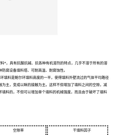
称塑料*，具有抗酸抗碱、抗各种有机溶剂的特点，几乎不溶于所有的溶
种防腐设备填料塔、可耐高温、耐腐蚀性。
梯环填料是鲍尔环填料高度的一半，使得填料外壁流过的气体平均路径
触为主，变成以眯的接触为主。这样不但增加了填料之间的空隙，减
环填料的，不但可以增加单个填料的机械强度，而且由于破坏了填料
空隙率
干填料因子