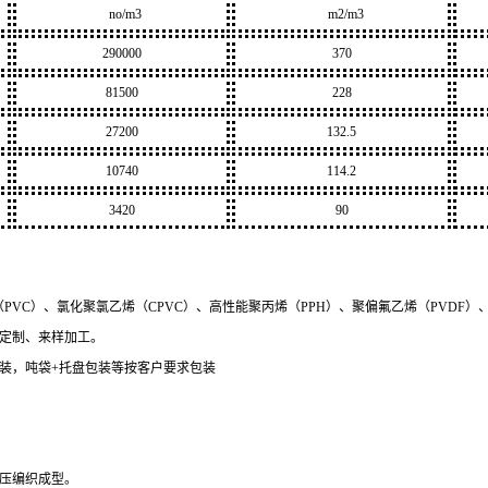
n
o
/m3
m2/m3
290000
370
81500
228
27200
132.5
10740
114.2
3420
90
PVC）、氯化聚氯乙烯（CPVC）、高性能聚丙烯（PPH）、聚偏氟乙烯（PVDF）
工定制、来样加工。
装，吨袋
+
托盘包装等按客户要求包装
冲压编织成型。