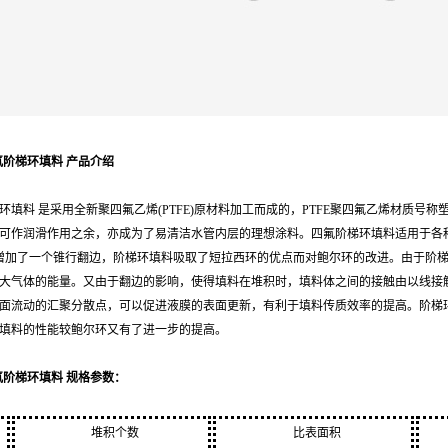
氟阶梯环填料 产品介绍
梯环填料 是采用全新聚四氟乙烯(PTFE)原材料加工而成的，
PTFE聚四氟乙烯材质号
可作润滑作用之余，亦成为了易清洁水管内层的理想涂料。四氟阶梯环填料适用于各
增加了一个锥行翻边，阶梯环填料
吸取了短拉西环的优点而对鲍尔环的改进。
由于阶
大气体的能量。
又由于翻边的影响，使得填料在堆积时，填料体之间的接触由以线接
面流动的汇聚分散点，可以促进液膜的表面更新，有利于填料传质效率的提高。阶梯
填料的性能较鲍尔环又有了进一步的提高。
氟阶梯环填料 规格参数：
堆积个数
比表面积