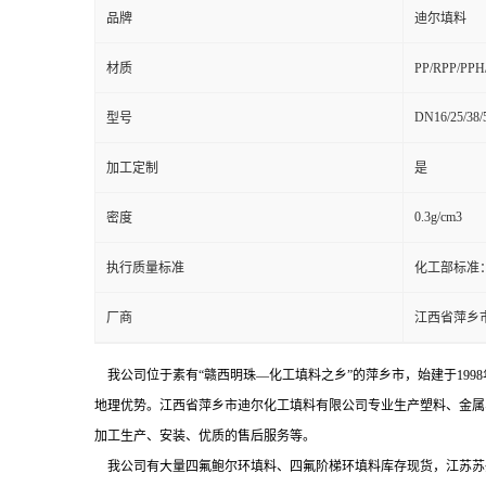
品牌
迪尔填料
材质
PP/RPP/PP
DN16/25/38/
型号
加工定制
是
0.3g/cm3
密度
执行质量标准
化工部标准：21
厂商
江西省萍乡
我公司位于素有“赣西明珠—化工填料之乡”的萍乡市，始建于199
地理优势。
江西省萍乡市迪尔化工填料有限公司专业生产塑料、金属
加工生产、安装、优质的售后服务等。
我公司有大量四氟鲍尔环填料、四氟阶梯环填料库存现货，江苏苏州设有办