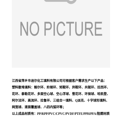
江西省萍乡市迪尔化工填料有限公司可根据客户需求生产以下产品：
塑料散堆填料：鲍尔环、阶梯环、矩鞍环、异鞍环、共轭环、拉西环、
花环、泰勒花环、多面空心球、空心浮球、雪花环、环保球、哈凯登、
阿尔法环、高流环、拉鲁环、三组合一填料、Q派克、十字球形填料、
网笼球、液面覆盖球、八四内弧环等；
以上成品材质有：PP/RPP/PVC/CPVC/PVDF/PTFE/PPH/PFA/阻燃材质