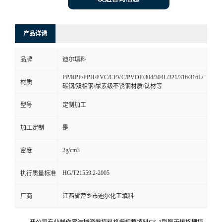
产品详请
品牌
迪尔填料
PP/RPP/PPH/PVC/CPVC/PVDF/304/304L/321/316/316L/
材质
碳钢/双相钢/尿素级不锈钢材质/钛材等
型号
定制加工
加工定制
是
2g/cm3
密度
HG/T21559.2-2005
执行质量标准
厂商
江西省萍乡市迪尔化工填料