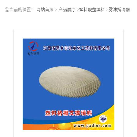
您当前的位置：
网站首页
>
产品展厅
>
塑料规整填料
>
雾沫捕滴器
填料格栅规整填料GS-1型聚丙烯格栅填料PP格栅填料