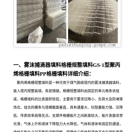
一、雾沫捕滴器填料格栅规整填料GS-1型聚丙
烯格栅填料PP格栅填料详细介绍：
聚丙烯格栅规整填料是一种可用于煤气脱硫塔内的雾沫捕滴器填料，
装入塔内规整装填，各层错缝。格栅规整填料由固定的单元格条状组
成，格栅填料的比表面积较低，主要用于要求压降小、负荷大及防堵等
场合。组合的栅条与塔横截面垂直，具有通量大、抗阻塞能力强、压降
低、传质效率高等优点。支撑件格栅板片之间距离较大，板片表面非赏
光滑，气体上升和液体下降阻力大大降低，气体和液体有固定的通道，