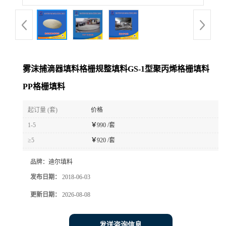
雾沫捕滴器填料格栅规整填料GS-1型聚丙烯格栅填料
PP格栅填料
起订量 (套)
价格
1-5
￥
990 /套
≥5
￥
920 /套
品牌：
迪尔填料
发布日期：
2018-06-03
更新日期：
2026-08-08
发送咨询信息