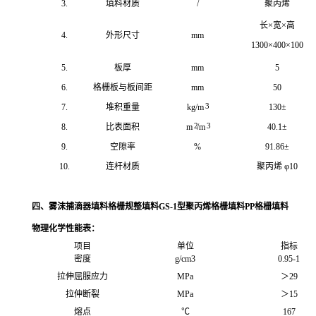
3.
填料材质
/
聚丙烯
长×宽×高
4.
外形尺寸
mm
1300×400×100
5.
板厚
mm
5
6.
格栅板与板间距
mm
50
3
7.
堆积重量
kg/m
130±
2
3
8.
比表面积
m
/m
40.1±
9.
空隙率
%
91.86±
10.
连杆材质
聚丙烯 φ10
四、雾沫捕滴器填料格栅规整填料GS-1型聚丙烯格栅填料PP格栅填料
物理化学性能表：
项目
单位
指标
密度
g/cm3
0.95-1
拉伸屈服应力
MPa
＞
29
拉伸断裂
MPa
＞
15
熔点
℃
167