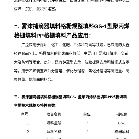
流体在板片之间不断的冲刷接触，使得含尘气体和液体不会在填料表面
停滞、沉积、淤积和堵塞。
雾沫捕滴器填料格栅规整填料GS-1型聚丙烯
二、
格栅填料PP格栅填料产品应用：
广泛应用于炼油、化工、化肥、乙烯和制氧等领域，已应用的大直
径达10m以上。格栅填料的比表面积较低，主要用于要求压降小、负荷
大及防堵等场合。此外，还有钟罩型支承，波纹板网支承和格栅式支承
等。用于乙烯装置汽油分馏塔、催化分馏塔、焦化分馏塔等高通量、高
换热量、抗阻塞的场合。
三、雾沫捕滴器填料格栅规整填料GS-1型聚丙烯格栅填料PP格栅填料
主要技术规格及特性参数：
序号
项目名称
单位
指标值
1.
填料型号
/
GS-1
2.
填料名称
/
格栅填料