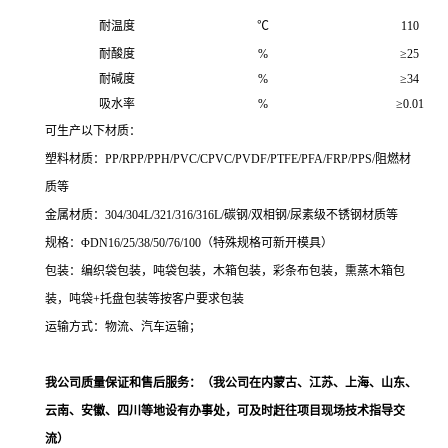
耐温度
℃
110
耐酸度
%
≥
25
耐碱度
%
≥
34
吸水率
%
≥
0.01
可生产以下材质：
塑料材质：PP/RPP/PPH/PVC/CPVC/PVDF/PTFE/PFA/FRP/PPS/阻燃材
质等
金属材质：
304/304L/321/316/316L/
碳钢
/
双相钢
/
尿素级不锈钢材质
等
规格：Φ
DN16/25/38/50/76/100
（特殊规格可新开模具）
包装：编织袋包装，吨袋包装，木箱包装，彩条布包装，
熏蒸木箱包
装，吨袋
+
托盘包装等按客户要求包装
运输方式：
物流、汽车运输；
我公司质量保证和售后服务：
（我公司在内蒙古、江苏、上海、山东、
云南、安徽、四川等地设有办事处，可及时赶往项目现场技术指导交
流）