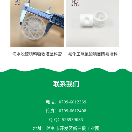
海水脱硫填料吸收塔塑料雪
氟化工氢氟酸项目四氟填料
花环63mm/95mm
鲍尔环拉西环耐高温耐强腐
蚀
联系我们
电话：0799-6612339
传真：0799-6612408
Q
Q：526939083
地址：萍乡市开发区新三板工业园