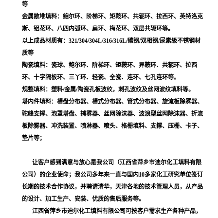
等
金属散堆填料：鲍尔环、阶梯环、矩鞍环、共轭环、拉西环、英特洛克
斯、铝花环、八四内弧环、扁环、梅花环、双层共轭环等。
以上成品材质有：321/304/304L/316/316L/碳钢/双相钢/尿素级不锈钢材
质等
陶瓷填料：瓷球、鲍尔环、阶梯环、矩鞍环、异鞍环、共轭环、拉西
环、十字隔板环、三丫环、轻瓷、全瓷、连环、七孔连环等。
规整填料：塑料/金属/陶瓷孔板波纹，刺孔波纹及丝网波纹填料等。
塔内件填料：槽盘分布器、槽式分布器、管式分布器、旋流板除雾器、
驼峰支撑、泡罩塔盘、捕雾器、丝网除沫器、波浪型丝网除沫器、折流
板除雾器、冲洗装置、喷淋器、喷头、格栅填料、支撑、压栅、卡子、
垫片等；
让客户感到满意与放心是我公司（江西省萍乡市迪尔化工填料有限
公司）的企业使命；我公司多年来一直与国内10多家化工研究单位签订
长期的技术合作协议，并聘请清华，天津各地的技术管理人员，从产品
的设计、加工生产、安装、优质的售后服务等。
江西省萍乡市迪尔化工填料有限公司可按客户需求生产各种产品，