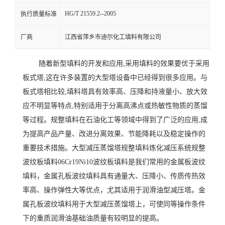
HG/T 21559.2--2005
执行质量标准
厂商
江西省萍乡市迪尔化工填料有限公司
随着新型填料的开发和应用,采用填料的效果要优于采用
板式塔,这在许多装置的大型塔设备中已经得到很多应用。与
板式塔相比较,填料塔具有效率高、压降和持液量小、放大效
应不明显等特点,特别适用于分离高沸点或热敏性物质的蒸馏
等过程。规整填料在石油化工等领域中得到了广泛的应用,成
为提高产品产量、改进分离效果、节能降耗以及稳定操作的
重要技术措施。大型减压蒸馏塔规整填料炼化减压系统规整
波纹板填料06Cr19Ni10波纹板填料是我们常用的金属板波纹
填料，金属孔板波纹填料具有通量大、压降小、传质传热效
率高、操作弹性大等优点，尤其适用于润滑油型减压塔。金
属孔板波纹填料用于大型减压蒸馏塔上，可使同等操作条件
下的重质润滑油基础油质量有较明显的提高。