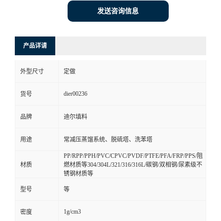
发送咨询信息
产品详请
外型尺寸
定做
dier00236
货号
品牌
迪尔填料
用途
常减压蒸馏系统、脱硫塔、洗苯塔
PP/RPP/PPH/PVC/CPVC/PVDF/PTFE/PFA/FRP/PPS/阻
材质
燃材质等304/304L/321/316/316L/碳钢/双相钢/尿素级不
锈钢材质等
型号
等
1g/cm3
密度