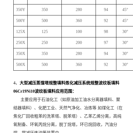
350Y
350
280
94
45°
500Y
500
360
92
45°
125X
125
100
98
30°
250X
250
200
97
30°
350X
350
280
94
30°
500X
500
360
92
30°
4、
大型减压蒸馏塔规整填料炼化减压系统规整波纹板填料
06Cr19Ni10波纹板填料应用范围：
主要应用于石油化工（如原油加工油水分离器填料、聚
结器填料）、化肥工业、天然气净化、冶炼等.如煤化工（在
焦化厂回收粗苯的洗苯塔、脱苯塔）、乙苯乙烯分离，高纯
氧制备、环氧丙烷分离，脱丁烷塔，环已烷回收，汽油分
馏，常减压炼油等装置中。