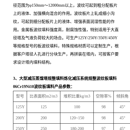
径范围为φ150mm～12000mm以上，波纹可
起到粗分配板片
上的液体、加强横向混合的作用。波纹板片上轧成细小沟
纹，可起到细分配板片上的液体、增强表面润湿性能的作
用。金属板波纹填料强度高，耐腐蚀性强，特别适用于大直
径塔及气液负荷较大的场合。可生产125Y/250Y/350Y/450Y
等规格型号的板波纹填料，特殊规格材质可以定制生产，根
据客户塔径人孔进行分块生产，再拼装在塔内，可按客户要
求设计塔内填料结构。
3、大型减压蒸馏塔规整填料炼化减压系统规整波纹板填料
06Cr19Ni10波纹板填料产品参数：
型号
比表面积m2/m3
堆积比重kg/m3
空隙率%
倾斜角
125Y
125
100
98
45°
200Y
200
120~150
98
45°
250Y
250
180-200
97
45°