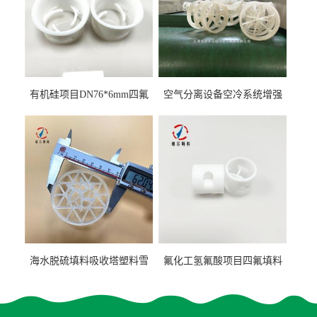
有机硅项目DN76*6mm四氟
空气分离设备空冷系统增强
阶梯环填料
聚丙烯鲍尔环填料
海水脱硫填料吸收塔塑料雪
氟化工氢氟酸项目四氟填料
花环63mm/95mm
鲍尔环拉西环耐高温耐强腐
蚀