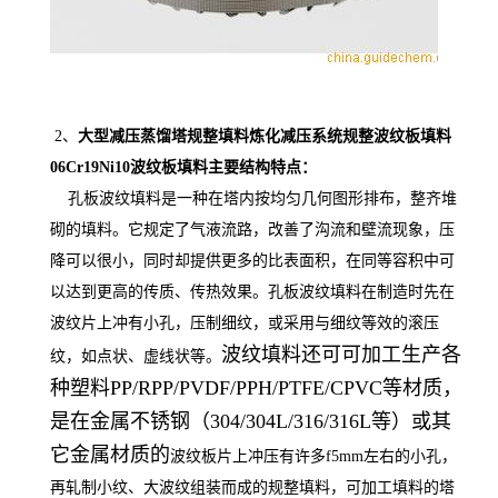
2、
大型减压蒸馏塔规整填料炼化减压系统规整波纹板填料
06Cr19Ni10波纹板填料
主要结构特点：
孔板波纹填料是一种在塔内按均匀几何图形排布，整齐堆
砌的填料。它规定了气液流路，改善了沟流和壁流现象，压
降可以很小，同时却提供更多的比表面积，在同等容积中可
以达到更高的传质、传热效果。孔板波纹填料在制造时先在
波纹片上冲有小孔，压制细纹，或采用与细纹等效的滚压
波纹填料还可可加工生产各
纹，如点状、虚线状等。
种塑料PP/RPP/PVDF/PPH/PTFE/CPVC等材质，
是在金属不锈钢（304/304L/316/316L等）或其
它金属材质的
波纹板片上冲压有许多f5mm左右的小孔，
再
轧制小纹、大波纹组装而成的规整填料，可加工填料的塔