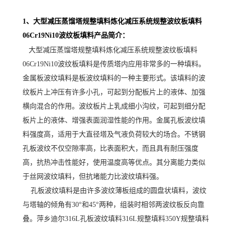
1、大型减压蒸馏塔规整填料炼化减压系统规整波纹板填料
06Cr19Ni10波纹板填料产品简介：
大型减压蒸馏塔规整填料炼化减压系统规整波纹板填料
06Cr19Ni10波纹板填料是传质塔内应用非常多的一种填料。
金属板波纹填料是板波纹填料的一种主要形式。该填料的波
纹板片上冲压有许多小孔，可起到分配板片上的液体、加强
横向混合的作用。波纹板片上乳成细小沟纹，可起到细分配
板片上的液体、增强表面润湿性能的作用。金属孔板波纹填
料强度高，适用于大直径塔及气液负荷较大的场合。
不锈钢
孔板波纹不仅空隙率高，比表面积大，而且具有耐压强度
高，抗热冲击性能好，使用温度高等优点。其分离能力类似
于丝网波纹填料，但抗堵能力比波纹填料强。
孔板波纹填料是由许多波纹薄板组成的圆盘状填料，波纹
与塔轴的倾角有30°和45°两种，组装时相邻两波纹板反向靠
叠。萍乡迪尔316L孔板波纹填料316L规整填料350Y规整填料