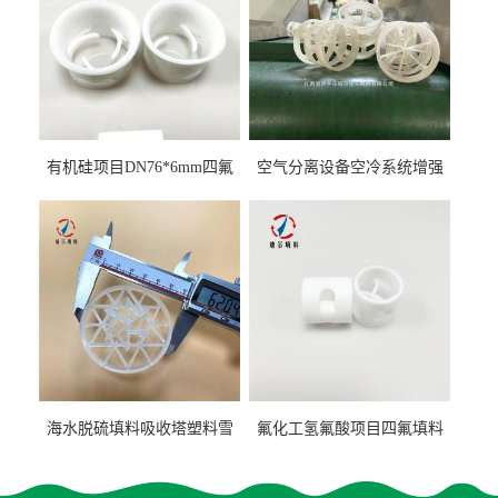
有机硅项目DN76*6mm四氟
空气分离设备空冷系统增强
阶梯环填料
聚丙烯鲍尔环填料
海水脱硫填料吸收塔塑料雪
氟化工氢氟酸项目四氟填料
花环63mm/95mm
鲍尔环拉西环耐高温耐强腐
蚀