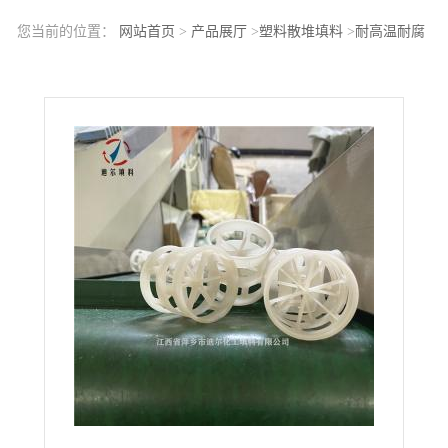
您当前的位置：
网站首页
>
产品展厅
>
塑料散堆填料
>
耐高温耐腐
蚀聚偏氟乙烯PVDF材质鲍尔环填料性能参数