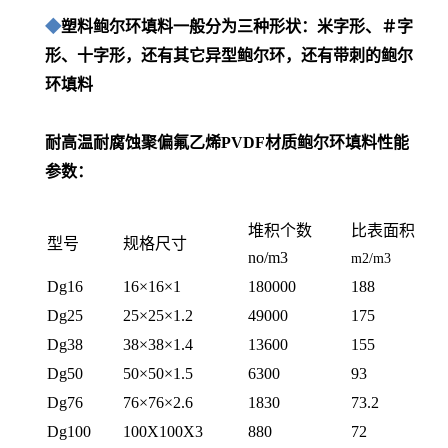
◆
塑料鲍尔环填料一般分为三种形状：米字形、＃字
形、十字形，还有其它异型鲍尔环，还有带刺的鲍尔
环填料
耐高温耐腐蚀聚偏氟乙烯PVDF材质鲍尔环填料性能
参数：
堆积个数
比表面积
型号
规格尺寸
no/m3
m2/m3
Dg16
16×16×1
180000
188
Dg25
25×25×1.2
49000
175
Dg38
38×38×1.4
13600
155
Dg50
50×50×1.5
6300
93
Dg76
76×76×2.6
1830
73.2
Dg100
100X100X3
880
72