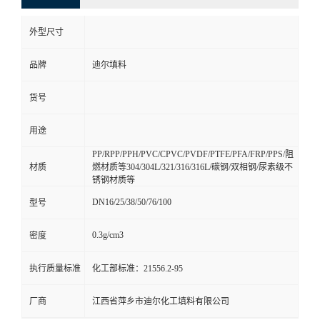
外型尺寸
品牌
迪尔填料
货号
用途
PP/RPP/PPH/PVC/CPVC/PVDF/PTFE/PFA/FRP/PPS/阻
材质
燃材质等304/304L/321/316/316L/碳钢/双相钢/尿素级不
锈钢材质等
DN16/25/38/50/76/100
型号
0.3g/cm3
密度
执行质量标准
化工部标准：21556.2-95
厂商
江西省萍乡市迪尔化工填料有限公司