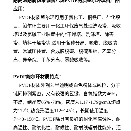
耐高温耐腐蚀聚偏氟乙烯PVDF材质鲍
尔环填料产品
应用：
PVDF材质鲍尔环可用于氟化工、钢铁厂、盐化项
目、鲍尔环主要用于化工环保废气处理洗涤塔、吸收
塔以及氯碱工业装置中的*干燥塔、洗涤塔、除害
塔、填料干燥塔等.适用于各种分离、吸收、脱吸装
置、常减压装置、合成胺脱碳、脱硫系统、乙苯分
离、异辛烷、甲苯分离、雾酸吸收等。
PVDF鲍尔环
材质特点：
PVDF材质外观为半透明或白色粉体或颗粒，分子
链间排列紧密，又有较强的氢键，含氧指数为46%，
不燃，结晶度65%~78%，密度为1.17~1.79g/cm3,熔点
为172℃,热变形温度112~145℃，长期使用温度
为-40~150℃。PVDF除具有良好的耐化学腐蚀性、耐
高温性、耐氧化性、耐候性、耐射线辐射性能外，还