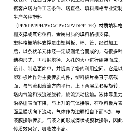
据客户塔内件工艺条件、塔直径、填料规格专业定制
生产各种塑料
（PP/RPP/PPH/PVC/CPVC/PVDF/PTFE）材质填料格
栅支撑或其它塑料、金属材质的填料格栅支撑。
塑料格栅填料支撑是由塑料板、棒、管，经过加工
后，以条状单元体经一定规则组合而成的，有很多种
结构形式，再根据塔径、入孔的大小进行组装而成，
设计、制造更简单，并提高了塔的利用空间。它是以
塑料板片作为主要传质构件，塑料板片垂直于塔截
面，与气流和液流方向平行，上下两层呈45度旋转，
塔内气流和液流逆旋转，旋流流动接触。液体靠重力
沿格栅表面下降，与上升的气体接触，在塑料板片表
面呈膜状向下流动，气体作为边疆相自下而*动，与
液膜接触传质，气液之间形成滴状或膜状接触，因此
传质效果好，吸收效率高。