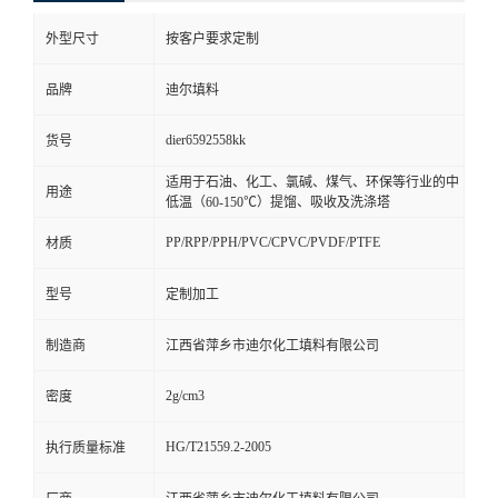
外型尺寸
按客户要求定制
品牌
迪尔填料
dier6592558kk
货号
适用于石油、化工、氯碱、煤气、环保等行业的中
用途
低温（60-150℃）提馏、吸收及洗涤塔
PP/RPP/PPH/PVC/CPVC/PVDF/PTFE
材质
型号
定制加工
制造商
江西省萍乡市迪尔化工填料有限公司
2g/cm3
密度
HG/T21559.2-2005
执行质量标准