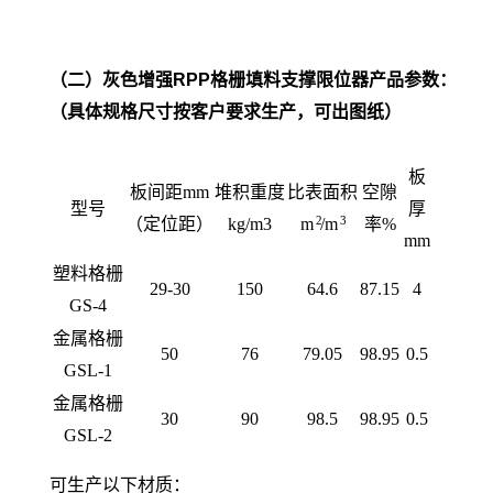
（二）灰色增强RPP格栅填料支撑限位器产品参数：
（具体规格尺寸按客户要求生产，可出图纸）
板
板间距mm
堆积重度
比表面积
空隙
型号
厚
2
3
（定位距）
kg/m3
m
/m
率%
mm
塑料格栅
29-30
150
64.6
87.15
4
GS-4
金属格栅
50
76
79.05
98.95
0.5
GSL-1
金属格栅
30
90
98.5
98.95
0.5
GSL-2
可生产以下材质：