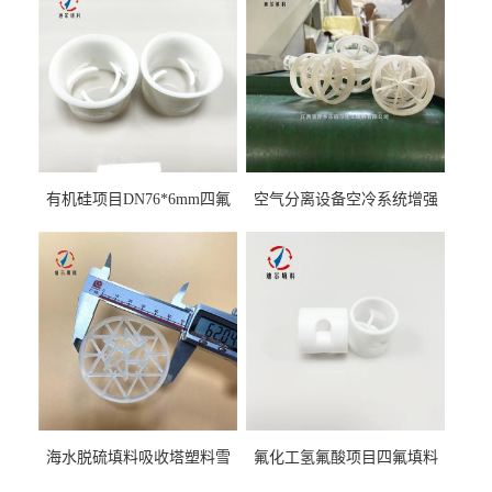
有机硅项目DN76*6mm四氟
空气分离设备空冷系统增强
阶梯环填料
聚丙烯鲍尔环填料
海水脱硫填料吸收塔塑料雪
氟化工氢氟酸项目四氟填料
花环63mm/95mm
鲍尔环拉西环耐高温耐强腐