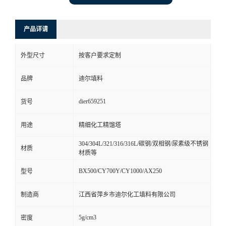
产品详请
外型尺寸
按客户要求定制
品牌
迪尔填料
dier659251
货号
用途
精细化工精馏塔
304/304L/321/316/316L/碳钢/双相钢/尿素级不锈钢
材质
材质等
BX500/CY700Y/CY1000/AX250
型号
制造商
江西省萍乡市迪尔化工填料有限公司
5g/cm3
密度