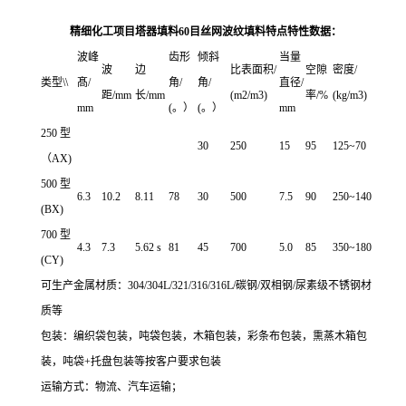
精细化工项目塔器填料60目丝网波纹填料特点
特性数据：
波峰
齿形
倾斜
当量
波
边
比表面积/
空隙
密度/
类型\\
髙/
角/
角/
直径/
距/mm
长/mm
(m2/m3)
率/%
(kg/m3)
mm
(。）
(。）
mm
250 型
30
250
15
95
125~70
（AX)
500 型
6.3
10.2
8.11
78
30
500
7.5
90
250~140
(BX)
700 型
4.3
7.3
5.62 s
81
45
700
5.0
85
350~180
(CY)
可生产金属材质：304/304L/321/316/316L/碳钢/双相钢/尿素级不锈钢材
质等
包装：编织袋包装，吨袋包装，木箱包装，彩条布包装，熏蒸木箱包
装，吨袋+托盘包装等按客户要求包装
运输方式：物流、汽车运输；