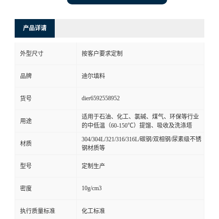
产品详请
外型尺寸
按客户要求定制
品牌
迪尔填料
dier6592558952
货号
适用于石油、化工、氯碱、煤气、环保等行业
用途
的中低温（60-150℃）提馏、吸收及洗涤塔
304/304L/321/316/316L/碳钢/双相钢/尿素级不锈
材质
钢材质等
型号
定制生产
10g/cm3
密度
执行质量标准
化工标准