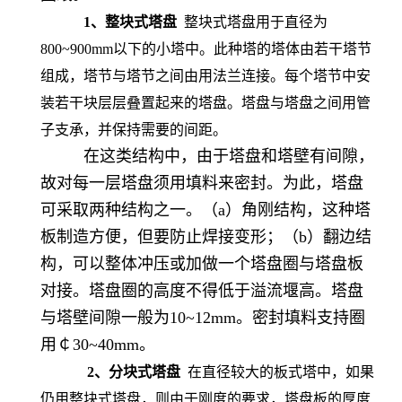
1、整块式塔盘
整块式塔盘用于直径为
800~900mm以下的小塔中。此种塔的塔体由若干塔节
组成，塔节与塔节之间由用法兰连接。每个塔节中安
装若干块层层叠置起来的塔盘。塔盘与塔盘之间用管
子支承，并保持需要的间距。
在这类结构中，由于塔盘和塔壁有间隙，
故对每一层塔盘须用填料来密封。为此，塔盘
可采取两种结构之一。（a）角刚结构，这种塔
板制造方便，但要防止焊接变形；（b）翻边结
构，可以整体冲压或加做一个塔盘圈与塔盘板
对接。塔盘圈的高度不得低于溢流堰高。塔盘
与塔壁间隙一般为10~12mm。密封填料支持圈
用￠30~40mm。
2、分块式塔盘
在直径较大的板式塔中，如果
仍用整块式塔盘，则由于刚度的要求，塔盘板的厚度