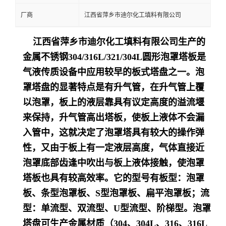
厂商
江西省萍乡市迪尔化工填料有限公司
江西省萍乡市迪尔化工填料有限公司生产的
金属不锈钢304/316L/321/304L圆形泡罩塔板是
气液传质设备中应用较早的板式塔盘之一。泡
罩塔盘的显著特点是有升气管，在升气管上覆
以泡罩，板上的液层靠具有议定高度的溢流堰
来保持，升气管高出塔板，使板上液体不会漏
入管中，这就决定了泡罩塔具有较大的操作弹
性，又由于板上有一定液层高度，气体直接近
泡罩底部齿逢中吹出与板上液体接触，使泡罩
塔板也具有较高效率。它的型号有板型：泡罩
板、条型泡罩板、S型泡罩板、扁平泡罩板；流
型：单流型、双流型、U型流型、阶梯型。泡罩
塔盘可生产金属材质（304、304L、316、316L