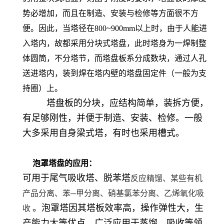
势必增加，而且在制造、安装与检修等方面很不方
便。因此，当塔径在800~900mm以上时，由于人能进
入塔内，故都采用分块式塔盘，此时塔身为一焊制整
体圆筒，不分塔节，而塔盘板系分成数块，通过人孔
送进塔内，装到焊在塔内壁的塔盘固定件（一般为支
持圈）上。
塔盘板的分块，应结构简单，装拆方便，
有足够刚性，并便于制造、安装、检修。一般
大多采用自身梁式塔，有时也采用槽式。
泡罩塔盘的应用：
可用于尾气吸收塔、脱苯塔
反应精馏、某些有机
产品分离、
苯─甲分离、硝基氯苯分离、乙烯氧化吸
。泡罩塔因其塔板效率高，操作弹性大，生
收
产能力大等优点，广泛应用于蒸馏、吸收等领