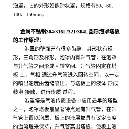
泡罩，它的外形如像钟状罩，规格有50、80、
100、150mm。
金属不锈钢304/316L/321/304L圆形泡罩塔板
的工作原理：
泡罩的壁面开有很多齿缝，其形状有矩
形，三角形及梯形。泡罩内有升气管，在泡罩
与升气管之间形成回转空间。升气管固定在塔
板 上，气相 通过升气管进入回转空间，以一定
的喷出速度由齿缝喷出，与塔板上的液体 形成
鼓泡 接触，进行传质 过程。
泡罩塔是气液传质设备中应用最早的塔型
之一，泡罩塔板最显著特点是有升气管，在升
气管上覆以泡罩，板上的液层靠具有议定高度
的溢流堰来保持，升气管高出塔板，使板上液