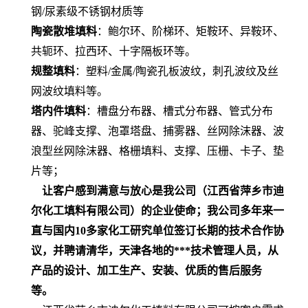
钢/尿素级不锈钢材质等
陶瓷散堆填料
：鲍尔环、阶梯环、矩鞍环、异鞍环、
共轭环、拉西环、十字隔板环等。
规整填料
：塑料/金属/陶瓷孔板波纹，刺孔波纹及丝
网波纹填料等。
塔内件填料
：槽盘分布器、槽式分布器、管式分布
器、驼峰支撑、泡罩塔盘、捕雾器、丝网除沫器、波
浪型丝网除沫器、格栅填料、支撑、压栅、卡子、垫
片等；
让客户感到满意与放心是我公司（江西省萍乡市迪
尔化工填料有限公司）的企业使命；我公司多年来一
直与国内
10
多家化工研究单位签订长期的技术合作协
议，并聘请清华，天津各地的***技术管理人员，从
产品的设计、加工生产、安装、优质的售后服务
等。