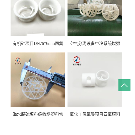
有机硅项目DN76*6mm四氟
空气分离设备空冷系统增强
阶梯环填料
聚丙烯鲍尔环填料
海水脱硫填料吸收塔塑料雪
氟化工氢氟酸项目四氟填料
花环63mm/95mm
鲍尔环拉西环耐高温耐强腐
蚀