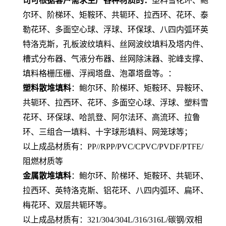
司可根据客户需求生产各种材质的：
塑料雪花环、鲍
尔环、阶梯环、矩鞍环、共轭环、拉西环、花环、泰
勒花环、多面空心球、浮球、环保球、八四内弧环英
特洛克斯，孔板波纹填料、丝网波纹填料及塔内件、
槽式分布器、气液分布器、丝网除沫器、驼峰支撑、
填料格栅压栅、浮阀塔盘、泡罩塔盘等。：
塑料散堆填料
：鲍尔环、阶梯环、矩鞍环、异鞍环、
共轭环、拉西环、花环、多面空心球、浮球、塑料雪
花环、环保球、哈凯登、阿尔法环、高流环、拉鲁
环、三组合一填料、十字球形填料、网笼球等；
以上成品材质有：PP//RPP/PVC/CPVC/PVDF/PTFE/
阻燃材质等
金属散堆填料
：鲍尔环、阶梯环、矩鞍环、共轭环、
拉西环、英特洛克斯、铝花环、八四内弧环、扁环、
梅花环、双层共轭环等。
以上成品材质有：321/304/304L/316/316L/碳钢/双相