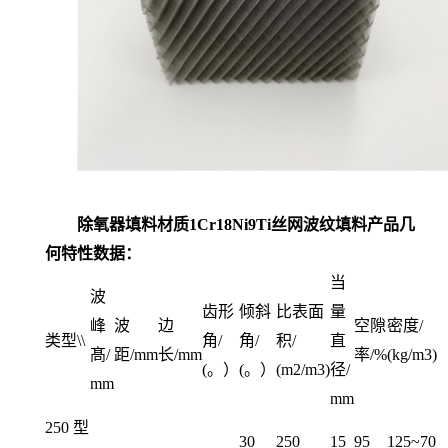
除氧器填料材质1Cr18Ni9Ti丝网波纹填料
产品几
何特性数据：
当
波
齿形
倾斜
比表面
量
峰
波
边
空隙
密度/
类型\\
角/
角/
积/
直
髙/
距/mm
长/mm
率/%
(kg/m3)
(。）
(。）
(m2/m3)
径/
mm
mm
250 型
30
250
15
95
125~70