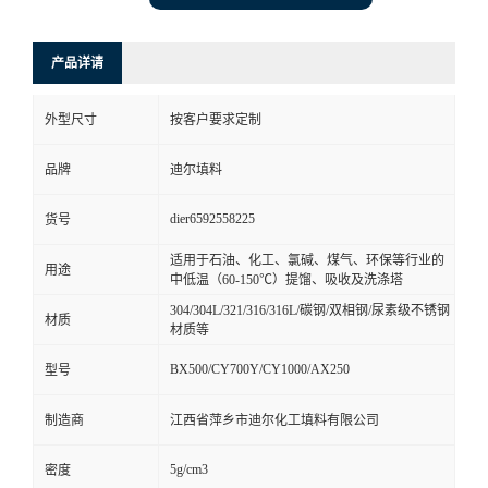
产品详请
外型尺寸
按客户要求定制
品牌
迪尔填料
dier6592558225
货号
适用于石油、化工、氯碱、煤气、环保等行业的
用途
中低温（60-150℃）提馏、吸收及洗涤塔
304/304L/321/316/316L/碳钢/双相钢/尿素级不锈钢
材质
材质等
BX500/CY700Y/CY1000/AX250
型号
制造商
江西省萍乡市迪尔化工填料有限公司
5g/cm3
密度