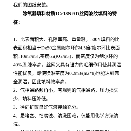
我们的图纸安装。
除氧器填料材质1Cr18Ni9Ti丝网波纹填料
的特
征：
1、比表面积大、孔隙宰高、重量轻。
500Y填料的比
表面积相当于Dg50金属鲍尔环的4.5倍(鲍尔环比表面
积110m2/m3 ,密度65(KG/m3)，而密度仅为鲍尔环的
40%,孔隙率高，丝网又具有强力的毛细作用使其润湿
性能优良，即使喷淋密度为0.2m3/(m2*h)也能达到完
全润湿，因此填料效率高。
2、气相通路倾角小，有规则的气相通路，压力损失
少，填料压降低。
3、径向扩散良好气液接触充分。
4、忌堵塞、怕腐蚀、清洗困难，仅能用化学方法清
洗。