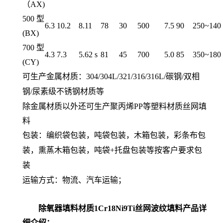
（AX)
500 型
6.3
10.2
8.11
78
30
500
7.5
90
250~140
(BX)
700 型
4.3
7.3
5.62 s
81
45
700
5.0
85
350~180
(CY)
可生产金属材质：304/304L/321/316/316L/碳钢
/
双相
钢
/
尿素级不锈钢材质
等
除金属材质以外还可生产聚丙烯PP等塑料材质丝网填
料
包装：编织袋包装，吨袋包装，木箱包装，彩条布包
装，
熏蒸木箱包装，吨袋
+
托盘包装等按客户要求包
装
运输方式：
物流、汽车运输；
除氧器填料材质1Cr18Ni9Ti丝网波纹填料
产品详
细介绍：