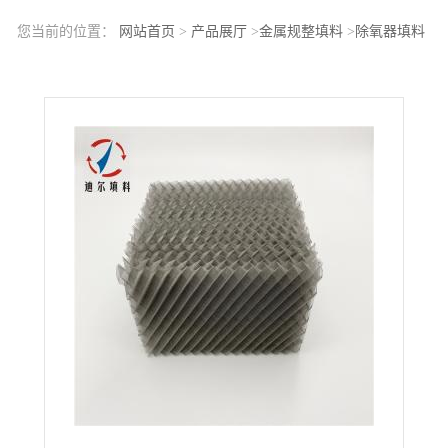
您当前的位置：
网站首页
>
产品展厅
>
金属规整填料
>
除氧器填料
材质1Cr18Ni9Ti丝网波纹填料