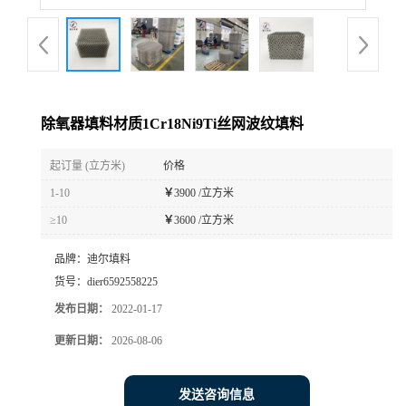
除氧器填料材质1Cr18Ni9Ti丝网波纹填料
起订量 (立方米)
价格
1-10
￥
3900 /立方米
≥10
￥
3600 /立方米
品牌：
迪尔填料
货号：
dier6592558225
发布日期：
2022-01-17
更新日期：
2026-08-06
发送咨询信息