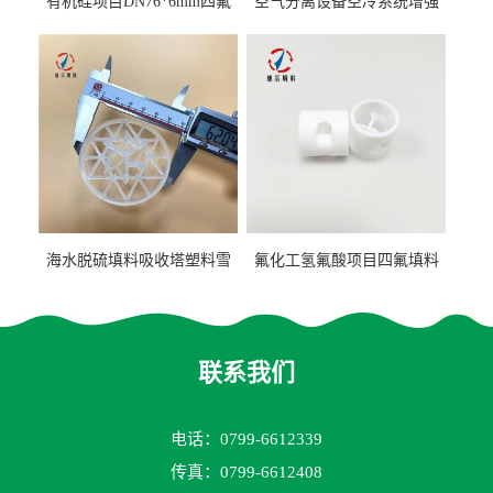
有机硅项目DN76*6mm四氟
空气分离设备空冷系统增强
阶梯环填料
聚丙烯鲍尔环填料
海水脱硫填料吸收塔塑料雪
氟化工氢氟酸项目四氟填料
花环63mm/95mm
鲍尔环拉西环耐高温耐强腐
蚀
联系我们
电话：0799-6612339
传真：0799-6612408