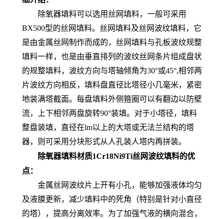
除氧器填料可以选用丝网填料，一般可采用
BX500型的丝网填料。丝网填料及丝网波纹填料，它
是由金属丝网制作而成的，丝网填料
与孔板波纹规整
填料一样，也是由垂直排列的波纹丝网条片组成盘状
的规整填料，波纹方向与塔轴倾角为30°或45°,相邻两
片波纹方向相反，填料盘直径比塔径小几毫米，紧密
地装满塔截面。每盘填料外侧箍圈可以有翻边以防壁
流，上下相邻两盘旋转90°装填。对于小塔径，填料
整盘装填，直径在lm以上的大塔或无法兰结构的塔
器，则可采用分块形式从人孔装人塔内再拼装。
除氧器填料材质1Cr18Ni9Ti丝网波纹填料
的优
点：
金属丝网波纹片上开有小孔，能够加强液体均匀
及液膜更新，减少填料中的死角（特别是针对小直径
的塔），提高分离效率。为了加强气液的横向混合，