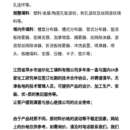
孔连环等。
规整填料
：塑料
/
金属
/
陶瓷孔板波纹，刺孔波纹及丝网波纹填
料等。
塔内件填料
：槽盘分布器、槽式分布器、管式分布器、旋流
板除雾器、驼峰支撑、泡罩塔盘、捕雾器、丝网除沫器、波
浪型丝网除沫器、折流板除雾器、冲洗装置、喷淋器、喷
头、格栅填料、支撑、压栅、卡子、垫片等；
江西省萍乡市迪尔化工填料有限公司多年来一直与国内
10
多
家化工研究单位签订长期的技术合作协议，并聘请清华，天
津各地的技术管理人员，
可提供
产品的设计、加工生产、安
装、优+质的售后服务等。
让客户感到满意与放心是我公司的企业使命；
由于产品材质不同，原材料价格的波动等不稳定因素，网站
上的价格仅供参考，如需询价，请及时电话联系我们，我们