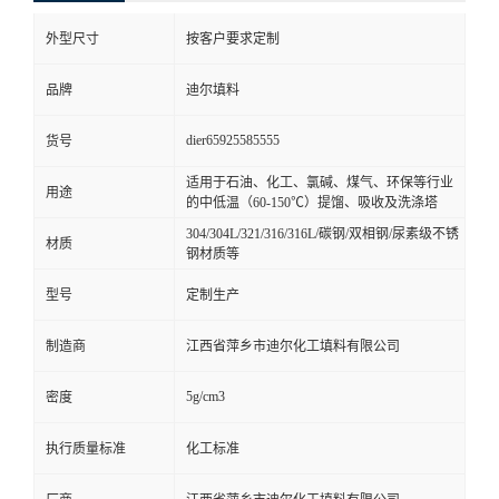
外型尺寸
按客户要求定制
品牌
迪尔填料
dier65925585555
货号
适用于石油、化工、氯碱、煤气、环保等行业
用途
的中低温（60-150℃）提馏、吸收及洗涤塔
304/304L/321/316/316L/碳钢/双相钢/尿素级不锈
材质
钢材质等
型号
定制生产
制造商
江西省萍乡市迪尔化工填料有限公司
5g/cm3
密度
执行质量标准
化工标准