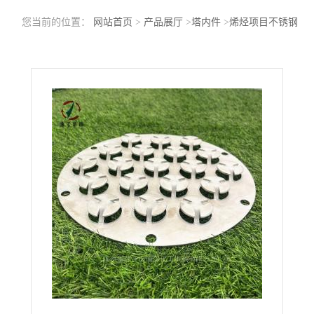
您当前的位置：
网站首页
>
产品展厅
>
塔内件
>
烯烃项目不锈钢
304DJ-5型塔板（固定阀塔板）