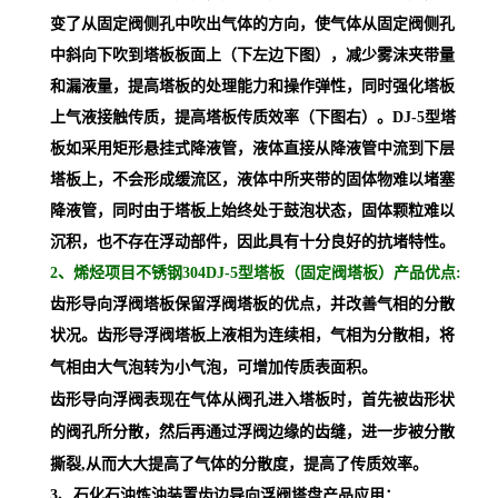
变了从固定阀侧孔中吹出气体的方向，使气体从固定阀侧孔
中斜向下吹到塔板板面上（下左边下图），减少雾沫夹带量
和漏液量，提高塔板的处理能力和操作弹性，同时强化塔板
上气液接触传质，提高塔板传质效率（下图右）。DJ-5型塔
板如采用矩形悬挂式降液管，液体直接从降液管中流到下层
塔板上，不会形成缓流区，液体中所夹带的固体物难以堵塞
降液管，同时由于塔板上始终处于鼓泡状态，固体颗粒难以
沉积，也不存在浮动部件，因此具有十分良好的抗堵特性。
2、烯烃项目不锈钢304DJ-5型塔板（固定阀塔板）产品优点:
齿形导向浮阀塔板保留
浮阀塔板
的优点，
并
改善气相的分散
状况
。
齿形导浮阀塔板上液相为连续相，气相为分散相，将
气相由大气泡转为小气泡，可增加传质表面积。
齿形导向浮阀表现在气体从阀孔进入塔板时，首先被齿形状
的阀孔所分散，然后再通过浮阀边缘的齿缝，进一步被分散
撕裂
,
从而大大提高了气体的分散度，提高了传质效率。
3、石化石油炼油装置齿边导向浮阀塔盘产品应用：