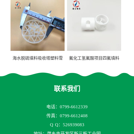
海水脱硫填料吸收塔塑料雪
氟化工氢氟酸项目四氟填料
花环63mm/95mm
鲍尔环拉西环耐高温耐强腐
蚀
联系我们
电话：0799-6612339
传真：0799-6612408
Q
Q：526939083
地址：萍乡市开发区新三板工业园