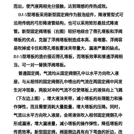
而出，使汽液两相充分接触，达到理想的传热成效。
DJ-5型塔板采用新型固定阀作为鼓泡组件，降液管型式可
沿用传统的弓形降液管结构，也可以采用矩形悬挂式降液
管。新型固定阀塔板（右图）较好地综合了筛孔塔板和浮阀
塔板的优点，克服了浮阀塔板制造成本高、易堵塞、浮阀容
易吹掉或卡住和筛孔塔板雾沫夹带量大、漏液严重的缺点。
DJ-5型塔板的造价接近筛孔塔板，而塔板效率和普通浮阀相
当，可一对一替换浮阀塔板。
普通固定阀，气流均从固定阀侧孔中以水平方向吹入液
层，与从相邻的固定阀侧孔中喷出的气流在两固定阀中间发
生对冲现象，两股对冲的气流不仅使塔板上的液体向上飞溅
（下左边上图），增大液沬夹带，减小塔板的处理能力和操
作弹性，而且需要消耗大量能量，增大塔板的压降。同时，
气流以水平方向吹入液层，会将液体吹入相邻固定阀侧孔中
形成漏液，增大漏液量，减小塔板的操作弹性，降低塔板的
传质效率。新型固定阀，阀面侧边具有向下弯曲的折边，改