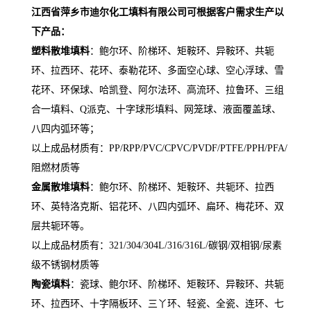
江西省萍乡市迪尔化工填料有限公司可根据客户需求生产
以
下产品
：
塑料散堆填料
：鲍尔环、阶梯环、矩鞍环、异鞍环、共轭
环、拉西环、花环、泰勒花环、多面空心球、空心浮球、雪
花环、环保球、哈凯登、阿尔法环、高流环、拉鲁环、三组
合一填料、Q派克、十字球形填料、网笼球、液面覆盖球、
八四内弧环
等；
以上成品材质有：
PP/RPP/PVC/CPVC/PVDF/PTFE/PPH/PFA/
阻燃材质等
金属散堆填料
：鲍尔环、阶梯环、矩鞍环、共轭环、拉西
环、英特洛克斯、铝花环、八四内弧环、扁环、梅花环、双
层共轭环等。
以上成品材质有：
321/304/304L/316/316L/
碳钢
/
双相钢
/
尿素
级不锈钢材质等
陶瓷填料
：瓷球、鲍尔环、阶梯环、矩鞍环、异鞍环、共轭
环、拉西环、十字隔板环、三丫环、轻瓷、全瓷、连环、七