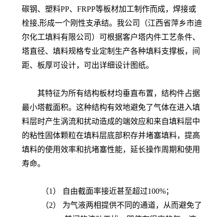
碳钢、塑料PP、FRPP等板材加工制作而成，焊接或
栓接,形成一个刚性支承结。我公司（江西省萍乡市迪
尔化工填料有限公司）可根据客户塔内件工艺条件、
塔直径、填料规格专业定制生产各种填料支撑板，间
距、板厚可设计，可出详细设计图纸。
其特征为所有结构板材均垂直布置，结构件占据
最小塔截面积。这种结构有效地避免了气体在进入填
料层时产生涡流和扰动造成的端效应和来自填料层中
的粘性固体颗粒在填料层底部积存并堵塞填料，提高
填料的使用效率和抗堵塞性能，延长操作周期和使用
寿命。
（1） 自由
截面率
接近
甚至超过
100
%；
（2） 为
气液两相提供不同的通道
，
从而避免了