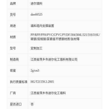
品牌
迪尔填料
dier69525
货号
用途
填料塔内支撑装置
PP/RPP/PPH/PVC/CPVC/PVDF/304/304L/321/316/316L/
材质
碳钢/双相钢/尿素级不锈钢材质/钛材等
型号
定制加工
制造商
江西省萍乡市迪尔化工填料有限公司
2g/cm3
密度
HG/T21559.2-2005
执行质量标准
厂商
江西省萍乡市迪尔化工填料
是否进口
否