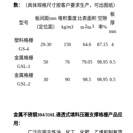
数：
（具体规格尺寸按客户要求生产，可出图纸）
板
板间距mm
堆积重度
比表面积
空隙
型号
厚
2
3
（定位距）
kg/m3
率%
m
/m
mm
塑料格栅
29-30
150
64.6
87.15
4
GS-4
金属格栅
50
76
79.05
98.95
0.5
GSL-1
金属格栅
30
90
98.5
98.95
0.5
GSL-2
金属不锈钢304/316L通透式填料压圈支撑格栅
产品应
用：
广泛应用于炼油、化工、化肥、乙烯和制氧等