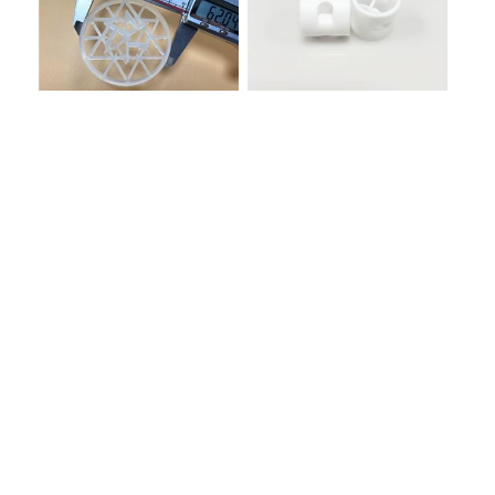
海水脱硫填料吸收塔塑料雪
氟化工氢氟酸项目四氟填料
花环63mm/95mm
鲍尔环拉西环耐高温耐强腐
蚀
联系我们
电话：0799-6612339
传真：0799-6612408
Q
Q：526939083
地址：萍乡市开发区新三板工业园