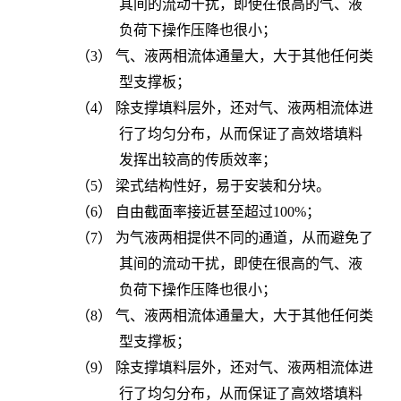
其间的流动
干扰
，即使
在
很高
的
气
、液
负荷下
操作压降也很小
；
（3） 气
、液
两相流体
通量
大
，
大于
其他任何类
型支撑板；
（4） 除
支撑填料层外，还对气、液两相流体进
行了均匀分布，
从而
保证了
高效塔
填料
发挥
出较高的传质效率；
（5） 梁式
结构性好，
易于
安装和分块
。
（6） 自由
截面率
接近
甚至超过
100
%；
（7） 为
气液两相提供不同的通道
，
从而避免了
其间的流动
干扰
，即使
在
很高
的
气
、液
负荷下
操作压降也很小
；
（8） 气
、液
两相流体
通量
大
，
大于
其他任何类
型支撑板；
（9） 除
支撑填料层外，还对气、液两相流体进
行了均匀分布，
从而
保证了
高效塔
填料