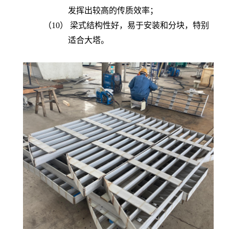
发挥
出较高的传质效率；
（10） 梁式
结构性好，
易于
安装和分块，
特别
适合大塔
。