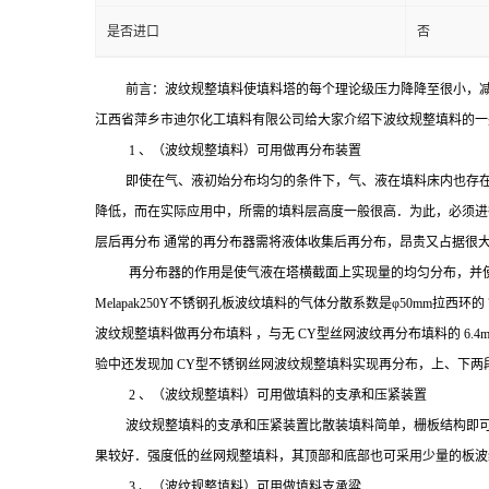
是否进口
否
前言：波纹规整填料使填料塔的每个理论级压力降降至很小，
江西省萍乡市迪尔化工填料有限公司给大家介绍下波纹规整填料的一
1
、（波纹规整填料）可用做再分布装置
即使在气、
液初始分布均匀的条件下，气、液在填料床内也存
降低，而在实际应用中，所需的填料层高度一般很高．为此，必须进
层后再分布
通常的再分布器需将液体收集后再分布，昂贵又占据很
再分布器的作用是使气液在塔横截面上实现量的均匀分布，并
Melapak250Y
不锈钢孔板波纹填料
的气体分散系数是
φ
50mm
拉西环的
波纹规整
填料做再分布填料
，与无
CY
型丝网波纹
再分布填料的
6.4
验中还发现加
CY
型不锈钢丝网波纹规整填料实现再分布，上、下两
2
、（波纹规整填料）可用做填料的支承和压紧装置
波纹规整填料的支承和压紧装置比散装填料简单，栅板结构即
果较好．强度低的丝网规整填料，其顶部和底部也可采用少量的板波
3
、（波纹规整填料）可用做填料支承粱