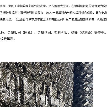
字钢．大的工字钢粱既影响气液流动，又占据很大空间，在填料层很短的场合更为突
（孔板波纹填料）那样排列拼焊起来，放入 一层填料内与相应填料组合成盘，既有支
殊的用途。（江西省萍乡市迪尔化工填料有限公司）生产的波纹规整填料有：孔板波
孔板、金属板网（网孔）、金属丝网、塑料孔板、格栅（格利奇）等类型
波纹板填料。