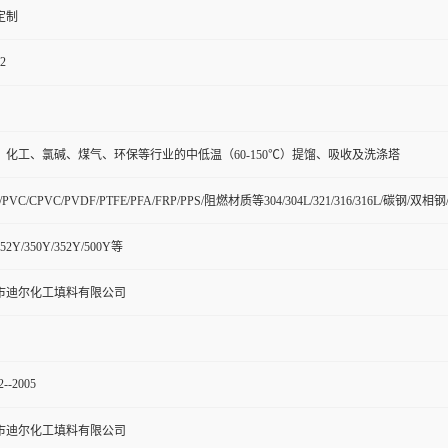
定制
22
、化工、氯碱、煤气、环保等行业的中低温（60-150℃）提馏、吸收及洗涤塔
H/PVC/CPVC/PVDF/PTFE/PFA/FRP/PPS/阻燃材质等304/304L/321/316/316L/碳
252Y/350Y/352Y/500Y等
市迪尔化工填料有限公司
2--2005
市迪尔化工填料有限公司