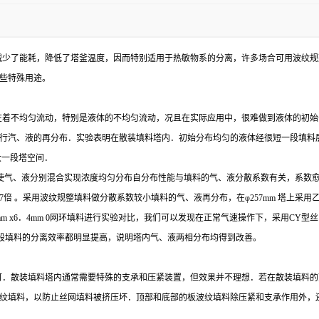
减少了能耗，降低了塔釜温度，因而特别适用于热敏物系的分离，许多场合可用波纹规
些特殊用途。
在着不均匀流动，特别是液体的不均匀流动，况且在实际应用中，很难做到液体的初始
行汽、液的再分布．实验表明在散装填料塔内．初始分布均匀的液体经很短一段填料
大一段塔空间．
使气、液分别混合实现浓度均匀分布自分布性能与填料的气、液分散系数有关，系数
7
倍
。
采用波纹规整填料做分散系数较小填料的气、液再分布，在
φ
257mm
塔上采用
mm x6
．
4mm 0
网环填料进行实验对比，我们可以发现在正常气速操作下，采用
CY
型丝
段填料的分离效率都明显提高，说明塔内气、液两相分布均得到改善。
可．散装填料塔内通常需要特殊的支承和压紧装置，但效果并不理想．若在散装填料的
纹填料，以防止丝网填料被挤压坏．顶部和底部的板波纹填料除压紧和支承作用外，