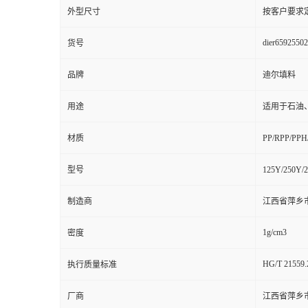
外型尺寸
按客户要求
dier6592550
货号
品牌
迪尔填料
用途
适用于石油
材质
PP/RPP/PP
型号
125Y/250Y/
制造商
江西省萍乡
1g/cm3
密度
HG/T 21559.
执行质量标准
厂商
江西省萍乡