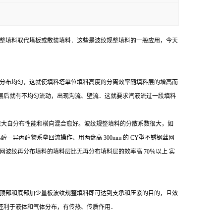
整填料取代塔板或散装填料．这些是波纹规整填料的一般应用，今天
分布均匀，这就使填料塔单位填料高度的分离效率随填料层的增高而
层后就有不均匀流动，出现沟流、壁流．这就要求汽液流过一段填料
愈大自分布性能和横向混合愈好。波纹规整填料的分散系数很大，如
乙醇一异丙醇物系垒回流操作、用两盘高
300mm
的
CY
型不锈钢丝网
网波纹
再分布填料的填料层比无再分布填料层的效率高
70
％以上 实
顶部和底部加少量板波纹规整填料即可达到支承和压紧的目的，且效
还利于液体和气体分布，有传热、传质作用．