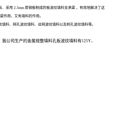
出．采甩
2-5mm
厚钢板制成的板波纹填料支承粱 ，有效地解决了这
承粱作用，又有填料的作用。
纹填料、网孔波纹填料、丝网波纹填料以及刺孔波纹填料等。
。
我公司生产的金属规整填料孔板波纹填料有125Y、