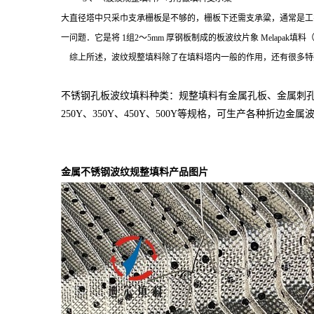
大直径塔中只采巾支承栅板是不够的，栅板下还需支承粱，通常是工
一问题．它是将
1
组
2
～
5mm
厚钢板制成的板波纹片象
Melapak
填料
综上所述，波纹规整填料除了在填料塔内一般的作用，还有很多特
不锈钢孔板波纹填料种类：
规整填料有金属孔板、金属刺
250Y、350Y、450Y、500Y等规格，可生产各种
折边金属
金属不锈钢波纹规整填料
产品图片