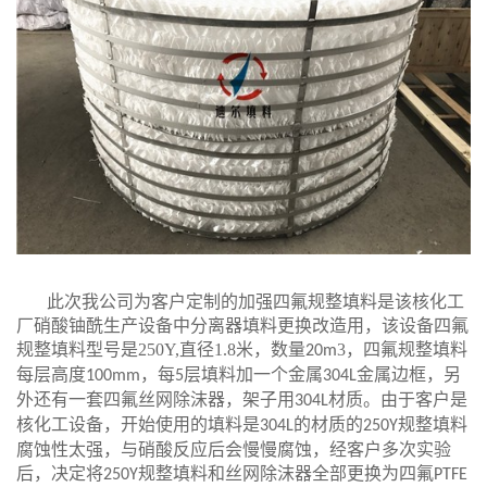
此次我公司为客户定制的加强四氟规整填料是该核化工
厂硝酸铀酰生产设备中分离器填料更换改造用，该设备四氟
规整填料型号是250Y,直径1.8米，数量
3，四氟规整填料
20m
每层高度
，每
层填料加一个金属
金属边框，另
100mm
5
304L
外还有一套四氟丝网除沫器，架子用
材质。由于客户是
304L
核化工设备，开始使用的填料是
的材质的
规整填料
304L
250Y
腐蚀性太强，与硝酸反应后会慢慢腐蚀，经客户多次实验
后，决定将
规整填料和丝网除沫器全部更换为四氟
250Y
PTFE