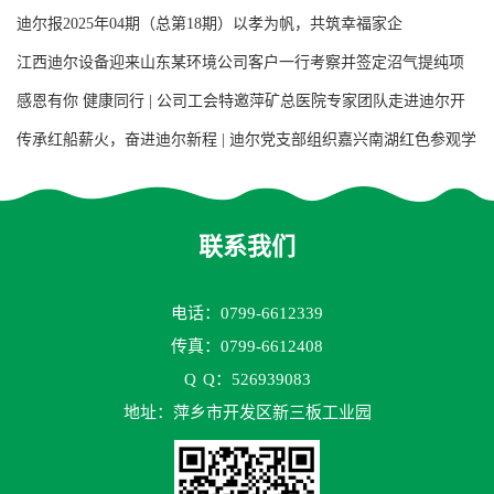
第七次会员代表大会
迪尔报2025年04期（总第18期）以孝为帆，共筑幸福家企
江西迪尔设备迎来山东某环境公司客户一行考察并签定沼气提纯项
目用增强聚丙烯阶梯环填料合同
感恩有你 健康同行 | 公司工会特邀萍矿总医院专家团队走进迪尔开
展大型义诊活动
传承红船薪火，奋进迪尔新程 | 迪尔党支部组织嘉兴南湖红色参观学
习活动
联系我们
电话：0799-6612339
传真：0799-6612408
Q
Q：526939083
地址：萍乡市开发区新三板工业园