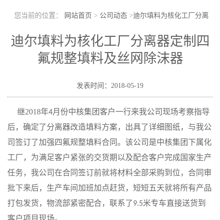
您当前的位置：
网站首页
>
公司动态
>
迪尔填料为核化工厂分离
器定制四氟规整填料及丝网除沫器
迪尔填料为核化工厂分离器定制四
氟规整填料及丝网除沫器
发表时间：2018-05-19
继2018年
月份中核集团客户一行来我公司现场考察指导
4
后，确定了分离器改造填料方案，出具了详细图纸，与我公
司签订了加强四氟规整填料合同。该公司是中核集团下属化
工厂，为满足客户紧张的交货期以及配合客户完成国家生产
任务，我公司在合同签订前就将材料全部采购到位，合同审
批下来后，生产车间加班加点赶货，短短五天就将所有产品
打包发货，物流部紧密配合，联系了
米专车直接送货到
9.5
客户项目现场。