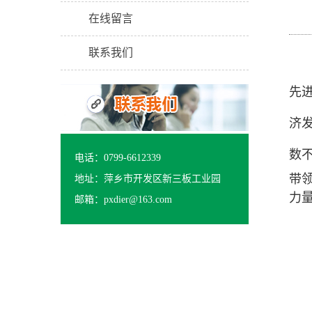
在线留言
联系我们
先
济
数
电话：0799-6612339
带
地址：萍乡市开发区新三板工业园
力
邮箱：pxdier@163.com