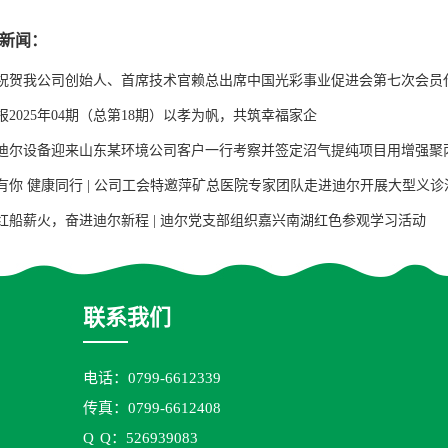
新闻：
祝贺我公司创始人、首席技术官赖总出席中国光彩事业促进会第七次会员
报2025年04期（总第18期）以孝为帆，共筑幸福家企
迪尔设备迎来山东某环境公司客户一行考察并签定沼气提纯项目用增强聚
有你 健康同行 | 公司工会特邀萍矿总医院专家团队走进迪尔开展大型义诊
红船薪火，奋进迪尔新程 | 迪尔党支部组织嘉兴南湖红色参观学习活动
联系我们
电话：0799-6612339
传真：0799-6612408
Q
Q：526939083