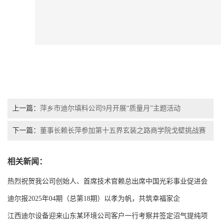
上一篇：
萍乡市迪尔填料公司9月开展“质量月”主题活动
下一篇：
董事长赖长萍参加第十五界玄装之路商学院戈壁挑战赛
相关新闻：
热烈祝贺我公司创始人、首席技术官赖总出席中国光彩事业促进会
第七次会员代表大会
迪尔报2025年04期（总第18期）以孝为帆，共筑幸福家企
江西迪尔设备迎来山东某环境公司客户一行考察并签定沼气提纯项