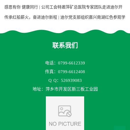
目用增强聚丙烯阶梯环填料合同
感恩有你 健康同行 | 公司工会特邀萍矿总医院专家团队走进迪尔开
展大型义诊活动
传承红船薪火，奋进迪尔新程 | 迪尔党支部组织嘉兴南湖红色参观学
习活动
联系我们
电话：0799-6612339
传真：0799-6612408
Q
Q：526939083
地址：萍乡市开发区新三板工业园