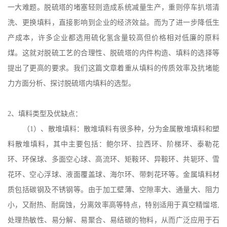
一大难题。脱硫塔的堵塞轻则造成系统减量生产，重则停车扒塔清
洗、更换填料，直接影响到企业的经济效益。而为了进一步降低生
产成本，许多企业都选用硫化氢含量较高但价格相对低廉的原料
煤。这就对脱硫工艺的合理性、脱硫塔的内件构造、填料的选择等
提出了更高的要求。我们这篇文章着重从填料的传质效率及抗堵能
力方面分析、探讨脱硫塔内填料的选型。
2、填料类型及优缺点：
（
1）、散堆填料：散堆填料有很多种，分为金属散堆填料和塑
料散堆填料，其中主要包括：鲍尔环、拉西环、阶梯环、泰勒花
环、环保球、多面空心球、高流环、矩鞍环、异鞍环、共轭环、雪
花环、空心浮球、液面覆盖球、海尔环、带刺花环等。金属填料材
质包括碳钢及不锈钢等。由于加工壁薄、空隙率大、通量大、阻力
小，又耐热、耐腐蚀，分离效率高等特点，特别适用于真空精馏塔,
处理热敏性、易分解、易聚合、易结碳的物料，从而广泛应用于石