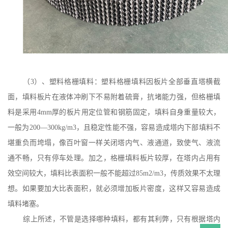
（
3）、塑料格栅填料：塑料格栅填料因板片全部垂直塔横截
面，填料板片在液体冲刷下不易附着硫膏，抗堵能力强，但格栅填
料是采用4mm厚的板片用定位管和钢筋固定，填料自身重量较大，
一般为200—300kg/m3，且稳定性能不强，容易造成塔内下部填料不
堪重负而垮塌，像百叶窗一样关闭塔内气、液通道，致使气、液流
通不畅，只有停车处理。加之，格栅填料板片较厚，在塔内占用有
效空间较大，填料比表面积一般不能超过85m2/m3，传质效果不太理
想。如果要加大比表面积，就必须增加板片密度，这样又容易造成
填料堵塞。
综上所述，不管是选择哪种填料，都有其利弊，只有根据塔内