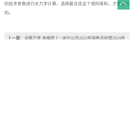
的技术参数进行水力学计算，选择最合适这个塔的填料，才是最好
的。
上一篇：
龙腾万里 奋楫而上 | 迪尔公司2023年销售总结暨2024年
目标制定会议圆满召开
下一篇：
施工案例：农用产品精馏装置工艺安装现场
相关新闻：
热烈祝贺我公司创始人、首席技术官赖总出席中国光彩事业促进会
第七次会员代表大会
迪尔报2025年04期（总第18期）以孝为帆，共筑幸福家企
江西迪尔设备迎来山东某环境公司客户一行考察并签定沼气提纯项
目用增强聚丙烯阶梯环填料合同
感恩有你 健康同行 | 公司工会特邀萍矿总医院专家团队走进迪尔开
展大型义诊活动
传承红船薪火，奋进迪尔新程 | 迪尔党支部组织嘉兴南湖红色参观学