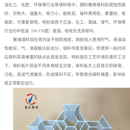
油化工、化肥、环保等行业等填料塔中，塑料散堆填料耐腐蚀性能
好、空隙大、通量大、阻力小、能耗低、操作费用低、重量轻、易
装卸、可重复使用。特别适用于石油、化工、氯碱、煤气、环保等
行业的中低温（60-150度）提溜、吸收及洗涤塔中。
散堆填料因在塔内呈不规则堆放，刚刚投入使用时气、液湍动
性能好，气、液接触比较充分，填料传质效果好。但使用一段时间
后填料容易堵塞的缺点会逐渐显现，特别是在工艺环境较差的工况
下，填料板片因呈不同夹角相互交错，填料板片上容易沉积硫膏、
污垢，造成气液偏流，形成填料干区，导致塔内填料堵塞，影响系
统正常稳定运行。