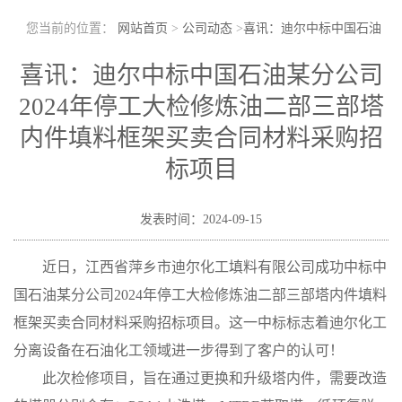
您当前的位置：
网站首页
>
公司动态
>
喜讯：迪尔中标中国石油
某分公司2024年停工大检修炼油二部三部塔内件填料框架买卖合同
喜讯：迪尔中标中国石油某分公司
2024年停工大检修炼油二部三部塔
材料采购招标项目
内件填料框架买卖合同材料采购招
标项目
发表时间：2024-09-15
近日，江西省萍乡市迪尔化工填料有限公司成功
中标
中
国石油
某分
公司
2024年
停工
大检修炼油
二部三部
塔内件
填料
框架买卖合同材料采购招标项目
。这一中标标志着迪尔化工
分离设备
在石油化工领域
进一步
得到了
客户
的认可
！
此次检修项目，旨在通过更换和升级塔内件，
需要改造