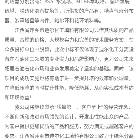
的塔器分别含有：
PSA1水洗塔
、
MTBE萃取塔
、
循环氢脱
硫塔
、
脱硫化氢汽提塔
等，所供货的产品有：槽盘气液分布
器、泡罩塔盘等内件、鲍尔环和花环填料等。
江西省萍乡市迪尔化工填料有限公司凭借其优质的产品
质量、合理的价格
、
大规模实力和
完善的技术服务方案，在
众多投标单位中脱颖
，
此次中标
不仅体现了迪尔化工
分离设
备
在石油化工领域的专业实力和品牌影响力，更为公司未来
拓展
石油石化
市场和业务发展奠定了坚实的基础。同时，该
项目的成功实施也将有助于
进一步
提升塔的效率和处理量，
在降低压降的同时提升性能，降低能耗，从而实现成本节约
和环境效益
！
我公司
将继续秉承
“质量第一、客户至上”的经营理念，
不断创新和改进市场领先的设计，开发出性能出众的产品，
为客户提供更加优质的产品和服务
，
努力满足或超越客户的
要求。江西省萍乡市迪尔化工填料有限公司
致力于绿色分离