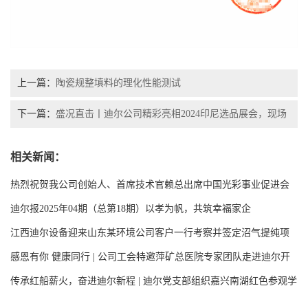
上一篇：
陶瓷规整填料的理化性能测试
下一篇：
盛况直击丨迪尔公司精彩亮相2024印尼选品展会，现场
人气爆棚！
相关新闻：
热烈祝贺我公司创始人、首席技术官赖总出席中国光彩事业促进会
第七次会员代表大会
迪尔报2025年04期（总第18期）以孝为帆，共筑幸福家企
江西迪尔设备迎来山东某环境公司客户一行考察并签定沼气提纯项
目用增强聚丙烯阶梯环填料合同
感恩有你 健康同行 | 公司工会特邀萍矿总医院专家团队走进迪尔开
展大型义诊活动
传承红船薪火，奋进迪尔新程 | 迪尔党支部组织嘉兴南湖红色参观学
习活动