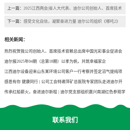
上一篇：
2025江西两会|省人大代表、迪尔公司创始人、首席技术
官赖长萍出席省两会，听取审议政府工作报告、建言献策
下一篇：
感受文化自信，凝聚奋进力量 迪尔公司组织《哪吒2》
集体观影活动
相关新闻：
热烈祝贺我公司创始人、首席技术官赖总出席中国光彩事业促进会
第七次会员代表大会
迪尔报2025年04期（总第18期）以孝为帆，共筑幸福家企
江西迪尔设备迎来山东某环境公司客户一行考察并签定沼气提纯项
目用增强聚丙烯阶梯环填料合同
感恩有你 健康同行 | 公司工会特邀萍矿总医院专家团队走进迪尔开
展大型义诊活动
传承红船薪火，奋进迪尔新程 | 迪尔党支部组织嘉兴南湖红色参观学
习活动
联系我们