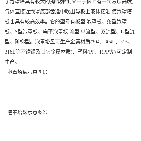
了泡罩塔具有较大的操作弹性,又由于板上有一定液层高度,
气体直接近泡罩底部齿逢中吹出与板上液体接触,使泡罩塔
板也具有较高效率。它的型号有板型:泡罩板、条型泡罩
板、S型泡罩板、扁平泡罩板;流型:单流型、双流型、U型流
型、阶梯型。泡罩塔盘可生产金属材质(304、304L、316、
316L等不锈钢及其它金属材质)、塑料(PP、RPP等),可定制
生产。
泡罩塔盘示意图1：
泡罩塔盘示意图2：