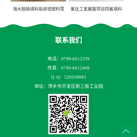
海水脱硫填料吸收塔塑料雪
氟化工氢氟酸项目四氟填料
花环63mm/95mm
鲍尔环拉西环耐高温耐强腐
蚀
联系我们
电话：0799-6612339
传真：0799-6612408
Q
Q：526939083
地址：萍乡市开发区新三板工业园