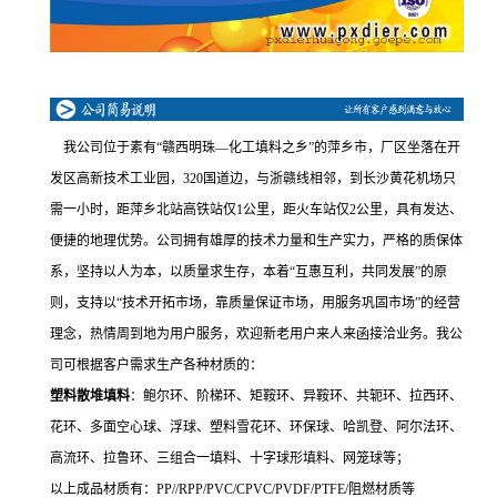
我公司位于素有“赣西明珠—化工填料之乡”的萍乡市，厂区坐落在开
发区高新技术工业园，320国道边，与浙赣线相邻，到长沙黄花机场只
需一小时，距萍乡北站高铁站仅1公里，距火车站仅2公里，具有发达、
便捷的地理优势。公司拥有雄厚的技术力量和生产实力，严格的质保体
系，坚持以人为本，以质量求生存，本着“互惠互利，共同发展”的原
则，支持以“技术开拓市场，靠质量保证市场，用服务巩固市场”的经营
理念，热情周到地为用户服务，欢迎新老用户来人来函接洽业务。我公
司可根据客户需求生产各种材质的：
塑料散堆填料
：鲍尔环、阶梯环、矩鞍环、异鞍环、共轭环、拉西环、
花环、多面空心球、浮球、塑料雪花环、环保球、哈凯登、阿尔法环、
高流环、拉鲁环、三组合一填料、十字球形填料、网笼球等；
以上成品材质有：PP//RPP/PVC/CPVC/PVDF/PTFE/阻燃材质等