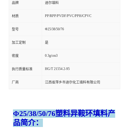
品牌
迪尔填料
PP/RPP/PVDF/PVC/PPH/CPVC
材质
Φ25/38/50/76
型号
加工定制
是
0.3g/cm3
密度
HG/T 21554.2-95
执行质量标准
厂商
江西省萍乡市迪尔化工填料有限公司
Φ25/38/50/76塑料异鞍环填料产
品简介：