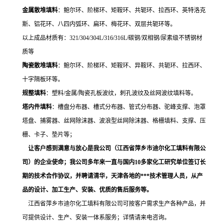
金属散堆填料
：鲍尔环、阶梯环、矩鞍环、共轭环、拉西环、英特洛克
斯、铝花环、八四内弧环、扁环、梅花环、双层共轭环等。
以上成品材质有：321/304/304L/316/316L/碳钢/双相钢/尿素级不锈钢材
质等
陶瓷散堆填料
：鲍尔环、阶梯环、矩鞍环、异鞍环、共轭环、拉西环、
十字隔板环等。
规整填料
：塑料/金属/陶瓷孔板波纹，刺孔波纹及丝网波纹填料等。
塔内件填料
：槽盘分布器、槽式分布器、管式分布器、驼峰支撑、泡罩
塔盘、捕雾器、丝网除沫器、波浪型丝网除沫器、格栅填料、支撑、压
栅、卡子、垫片等；
让客户感到满意与放心是我公司（江西省萍乡市迪尔化工填料有限公
司）的企业使命；我公司多年来一直与国内
10
多家化工研究单位签订长
期的技术合作协议，并聘请清华，天津各地的***技术管理人员，从产
品的设计、加工生产、安装、优质的售后服务等。
江西省萍乡市迪尔化工填料有限公司可按客户需求生产各种产品，并
可提供设计、生产、安装一体系服务；详情请来电咨询。