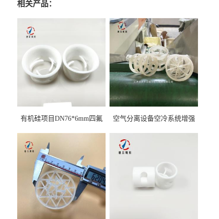
相关产品：
有机硅项目DN76*6mm四氟
空气分离设备空冷系统增强
阶梯环填料
聚丙烯鲍尔环填料