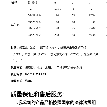
名称
D×H×δ
α
ε
n
mm
m2/m3
%
m-3
76×38×3.0
130
52
3700
50×25×1.5
168
68
9400
异鞍环
38×19×1.2
178
75
25200
25×20×1.2
238
85
56000
材质：
聚乙烯（PE）；聚丙烯（PP）；玻璃纤维增强聚丙烯
（RPP）；聚氯乙烯（PVC）；氯化聚氯乙烯（CPVC）；聚偏氟乙烯
（PVDF）
包装方式：
编织袋、吨袋、木箱；（可根据客户要求包装）
执行标准：HG/T 21554.2-95
运输方式：汽运。
质量保证和售后服务：
1.我公司的产品严格按照国家的法律法规组