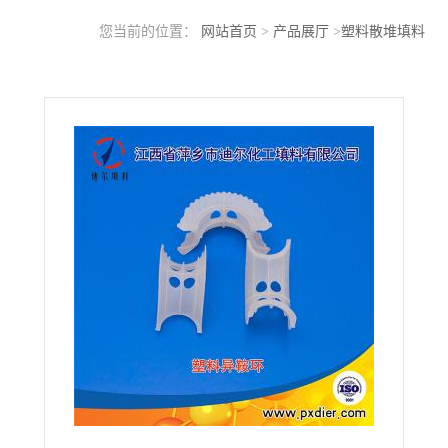
您当前的位置：
网站首页
>
产品展厅
>
塑料散堆填料
>
Φ25/38/50/76塑料异鞍环填料