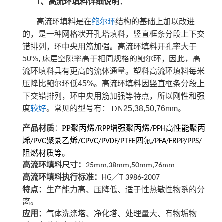
1、高流环填料详细说明：
高流环填料是在
鲍尔环
结构的基础上
加以改进
的
，
是一种
网格状开孔塔填料，竖直框条分段上下交
错排列，环中央用筋加强
。
高流环填料开孔率大于
50%,
床层空隙率高于相同规格的鲍尔环，因此，高
流环填料具有更高的流体通量。
塑料
高流环填料每米
压降比鲍尔环低
45%
。高流环填料因竖直框条分段上
下交错排列，环中央用筋加强
等特点
，
所以
刚性和强
度
较好
。
常见的
型号
有
：
DN
25,38,50,76mm
。
产品材质：
PP
聚丙烯
增强聚丙烯
高性能聚丙
/RPP
/PPH
烯
聚录乙烯
/PVC
/CPVC/PVDF/PTFE四氟/PFA/FRPP/PPS/
阻燃材质等
。
高流环填料尺寸：
25mm,38mm,50mm,76mm
高流环填料执行标准：
／
HG
T 3986-2007
特点
：
生产能力高、压降低、适于性热敏性物系的分
离。
应用：
气体洗涤塔、净化塔、处理量大、有物垢物