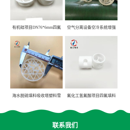
有机硅项目DN76*6mm四氟
空气分离设备空冷系统增强
阶梯环填料
聚丙烯鲍尔环填料
海水脱硫填料吸收塔塑料雪
氟化工氢氟酸项目四氟填料
花环63mm/95mm
鲍尔环拉西环耐高温耐强腐
蚀
联系我们