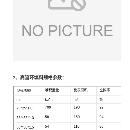
2、高流环填料规格参数：
堆积重量
比表面积
空隙率
型号
/
规格
mm
kg/m
m/m
%
709
190
92
25*25*1.0
58
150
94
38**38*1.3
54
110
96
50**50*1.5