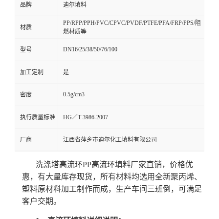
品牌
迪尔填料
PP/RPP/PPH/PVC/CPVC/PVDF/PTFE/PFA/FRP/PPS/阻
材质
燃材质等
DN16/25/38/50/76/100
型号
加工定制
是
0.5g/cm3
密度
执行质量标准
HG／T 3986-2007
厂商
江西省萍乡市迪尔化工填料有限公司
洗涤塔高流环PP高流环填料厂家直销，价格优
惠，有大量库存现货，所有材料均选用全新聚丙烯、
塑料原材料加工制作而成，生产车间三班倒，可满足
客户交期。