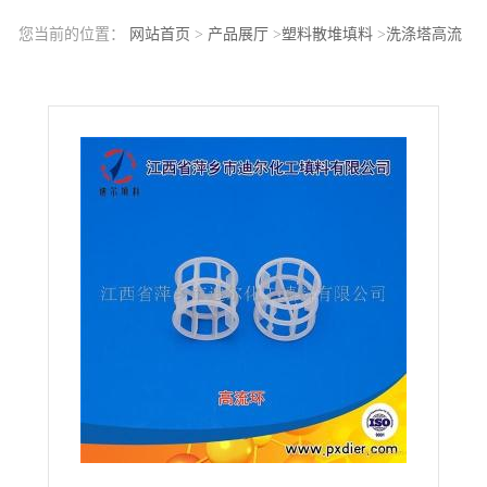
您当前的位置：
网站首页
>
产品展厅
>
塑料散堆填料
>
洗涤塔高流
环PP高流环填料直销