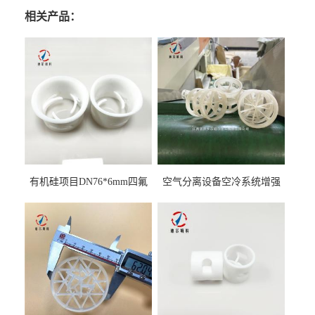
相关产品：
有机硅项目DN76*6mm四氟
空气分离设备空冷系统增强
阶梯环填料
聚丙烯鲍尔环填料