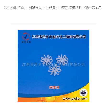
您当前的位置：
网站首页
>
产品展厅
>
塑料散堆填料
>
聚丙烯无边
花环PP无边花环填料