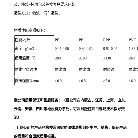
装，吨袋
+
托盘包装等按客户要求包装
运输方式：
物流、
汽车运输；
材质性能参照如下：
性能
/
材质
PE
PP
RPP
PVC
密度
g/
cm
3
0.94-0.96
0.89-0.91
0.92-0.94
1.32-
使用温度 ℃
≤
90
≤
100
≤
130
≤
60
耐化学腐蚀性
耐腐蚀
耐腐蚀
耐腐蚀
耐腐
抗压强度
N/mm
≥
6.0
≥
6.5
≥
7.0
≥
6.0
我公司质量保证和售后服务：
（我公司在内蒙古、江苏、上海、山东、
云南、安徽、四川等地设有办事处，可及时赶往项目现场技术指导交
流）
1.我公司的产品严格按照国家的法律法规组织生产、销售，保证产品
的质量符合国家质量标准。