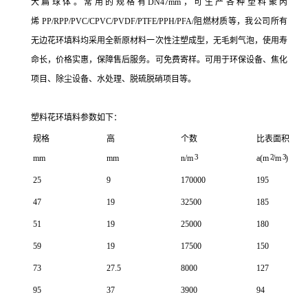
大扁球体
。常用的规格有
DN47mm，可生产各种塑料聚丙
烯
PP/RPP/PVC/CPVC/PVDF/PTFE/PPH/PFA/阻燃材质等
，我公司所有
无边花环填料均采用全新原材料一次性注塑成型，无毛刺气泡，使用寿
命长，价格实惠，保障售后服务。可免费寄样。
可用于环保设备、焦化
项目、除尘设备、水处理、脱硫脱硝项目等。
塑料花环填料参数如下：
规格
高
个数
比表面积
3
2
3
mm
mm
n/m
a(m
/m
)
25
9
170000
195
47
19
32500
185
51
19
25000
180
59
19
17500
150
73
27.5
8000
127
95
37
3900
94