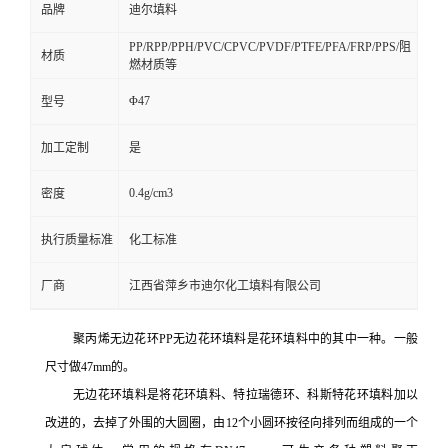
品牌
迪尔填料
PP/RPP/PPH/PVC/CPVC/PVDF/PTFE/PFA/FRP/PPS/阻
材质
燃材质等
Φ47
型号
加工定制
是
0.4g/cm3
密度
执行质量标准
化工标准
厂商
江西省萍乡市迪尔化工填料有限公司
聚丙烯无边花环PP无边花环填料是花环填料中的其中一种。一般
尺寸做47mm的。
无边花环填料是将花环填料、特拉瑞德环、科斯特花环填料加以
改进的，去掉了外围的大圆圈，
由
12个小圆环按径向排列而组成的一个