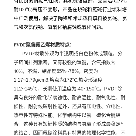
有优良的耐氯气性能，其机械强度好，受高温(CPVC
耐100℃)高压不变形，产品在烧碱和氯碱行业填料塔
中广泛使用，解决了陶瓷和常规塑料填料被氯碱、氯
气和次氯酸钠、氢氧化钠腐蚀或氧化问题。
聚偏氟乙烯
材质特点：
PVDF
PVDF材质外观为半透明或白色粉体或颗粒，分
子链间排列紧密，又有较强的氢键，含氧指数为
46%，不燃，结晶度
65%~78%
，密度为
1.17~1.79g/cm3,
熔点为
172
℃
,
热变形温度
112~145
℃，长期使用温度为
-40~150
℃。
PVDF
除
具有良好的耐化学腐蚀性、耐高温性、耐氧化性、耐
候性、耐射线辐射性能外，还具有压电性、介电性、
热电性等特殊性能。化学结构中以氟一碳化合键结
合，这种具有短键性质的结构与氢离子形成最稳定*
的结合．因而氟碳涂料具有特异的物理化学性能，不