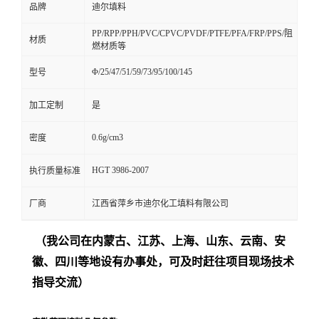
品牌
迪尔填料
PP/RPP/PPH/PVC/CPVC/PVDF/PTFE/PFA/FRP/PPS/阻
材质
燃材质等
Φ/25/47/51/59/73/95/100/145
型号
加工定制
是
0.6g/cm3
密度
HGT 3986-2007
执行质量标准
厂商
江西省萍乡市迪尔化工填料有限公司
（我公司在内蒙古、江苏、上海、山东、云南、安
徽、四川等地设有办事处，可及时赶往项目现场技术
指导交流）