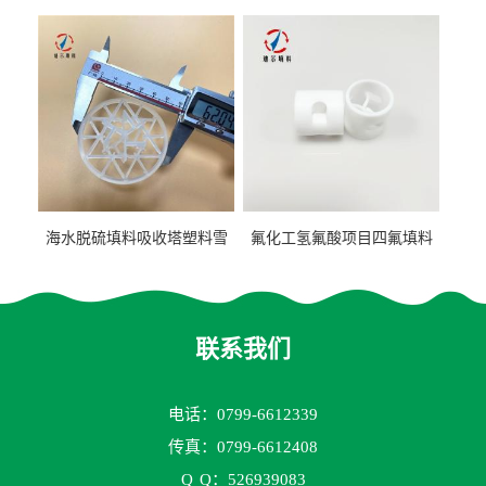
阶梯环填料
聚丙烯鲍尔环填料
海水脱硫填料吸收塔塑料雪
氟化工氢氟酸项目四氟填料
花环63mm/95mm
鲍尔环拉西环耐高温耐强腐
蚀
联系我们
电话：0799-6612339
传真：0799-6612408
Q
Q：526939083