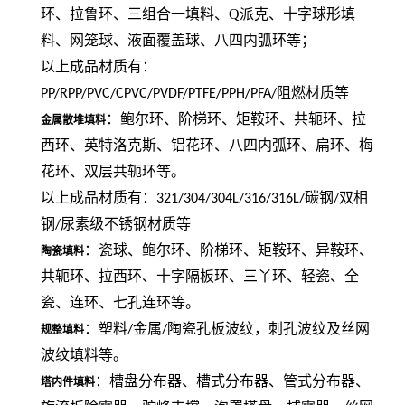
环、拉鲁环、三组合一填料、
Q
派克、
十字球形填
料、网笼球、液面覆盖球
、八四内弧环
等；
以上成品材质有：
阻燃材质等
PP/RPP/PVC/CPVC/PVDF/PTFE/PPH/PFA/
：鲍尔环、阶梯环、矩鞍环、共轭环、拉
金属散堆填料
西环、英特洛克斯、铝花环、八四内弧环、扁环、梅
花环、双层共轭环等。
以上成品材质有：
碳钢
双相
321/304/304L/316/316L/
/
钢
尿素级不锈钢材质等
/
：
瓷球、
鲍尔环、阶梯环、矩鞍环、异鞍环、
陶瓷填料
共轭环、拉西环、十字隔板环
、三丫环、轻瓷、全
瓷、连环、七孔连环
等。
：塑料
金属
陶瓷孔板波纹，刺孔波纹及丝网
/
/
规整填料
波纹填料等。
：槽盘分布器、槽式分布器、管式分布器、
塔内件填料