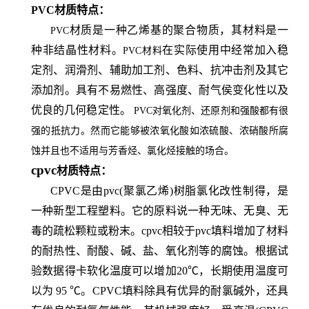
PVC
材质特点：
材质
是一种乙烯基的聚合物质，其材料是一
PVC
种非结晶性材料。
在实际使用中经常加入稳
PVC材料
定剂、润滑剂、辅助加工剂、色料、抗冲击剂及其它
添加剂。具有不易燃性、高强度、耐气侯变化性以及
优良的几何稳定性。
PVC对氧化剂、还原剂和强酸都有很
强的抵抗力。然而它能够被浓氧化酸如浓硫酸、浓硝酸所腐
蚀并且也不适用与芳香烃、氯化烃接触的场合。
cpvc
材质特点：
CPVC是由pvc(聚氯乙烯)树脂氯化改性制得，是
一种新型工程塑料。它的原料说一种无味、无臭、无
毒的疏松颗粒或粉末。cpvc相较于pvc填料增加了材料
的耐热性、耐酸、碱、盐、氧化剂等的腐蚀。根据试
验数据得卡软化温度可以增加20℃，长期使用温度可
以为 95 ℃。CPVC填料除具有优异的耐氯碱外，还具