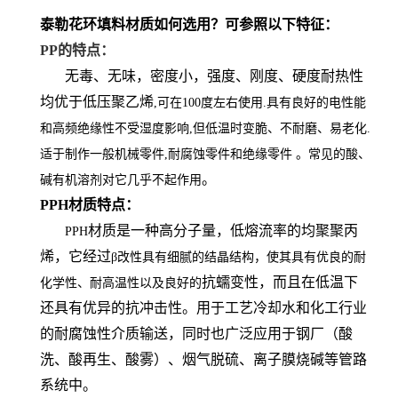
泰勒花环填料材质如何选用？可参照以下特征：
PP的特点：
无毒、无味，密度小，强度、刚度、硬度耐热性
均优于低压聚乙烯
,可在100度左右使用.具有良好的电性能
和高频绝缘性不受湿度影响,但低温时变脆、不耐磨、易老化.
适于制作一般机械零件,耐腐蚀零件和绝缘零件 。常见的酸、
。
碱有机溶剂对它几乎不起作用
PPH
材质特点：
材质
是一种高分子量，低熔流率的均聚聚丙
PPH
烯，它经过
β改性具有细腻的结晶结构，使其具有优良的耐
抗蠕变性，而且在低温下
化学性、耐高温性以及良好的
还具有优异的抗冲击性。用于工艺冷却水和化工行业
的耐腐蚀性介质输送，同时也广泛应用于钢厂（酸
洗、酸再生、酸雾）、烟气脱硫、离子膜烧碱等管路
系统中
。