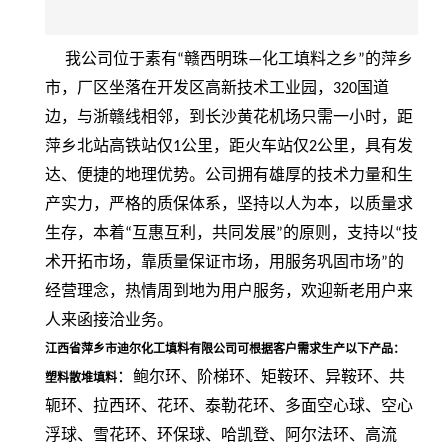
我公司位于素有
赣西明珠
化工填料之乡
的萍乡
“
—
”
市，厂区坐落在开发区高新技术工业园，
国道
320
边，与浙赣线相邻，到长沙黄花机场只需一小时，距
萍乡北站高铁站仅
公里，距火车站仅
公里，具有发
1
2
达、便捷的地理优势。公司拥有雄厚的技术力量和生
产实力，严格的质保体系，坚持以人为本，以质量求
生存，本着
互惠互利，共同发展
的原则，支持以
技
“
”
“
术开拓市场，靠质量保证市场，用服务巩固市场
的
”
经营理念，热情周到地为用户服务，欢迎新老用户来
人来函接洽业务。
江西省萍乡市迪尔化工填料有限公司可根据客户需求生产
以下产品
：
：鲍尔环、阶梯环、矩鞍环、异鞍环、共
塑料散堆填料
轭环、拉西环、花环、
泰勒花环、
多面空心球、
空心
浮球、雪花环、环保球、哈凯登、阿尔法环、高流