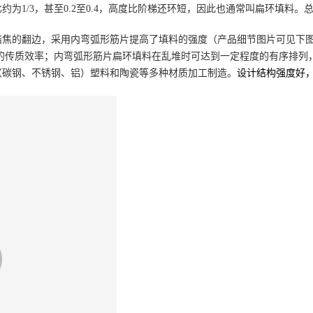
比约为
1/3
，甚至
0.2至0.4
，
高度比阶梯还环短，因此也通常叫扁环填料。
结焦的翻边，采用内弯弧形筋片提高了填料的强度
（产品细节图片可见下
的传质效率；
内弯弧形筋片扁环填料
在乱堆时
可达到
一定程度的有序排列
（
碳钢、不锈钢、铝
）
塑料和陶瓷等多种材质加工制造。
设计结构强度好