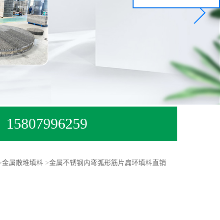
15807996259
>
金属散堆填料
>
金属不锈钢内弯弧形筋片扁环填料直销