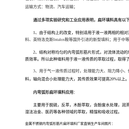
运输方式：物流、汽车运输；
通过
多项实验研究和工业应用表明，扁环填料具有以
1、
由于结构上的改变，特别适用于液一液两相的相对
料、英特洛克斯
Intalox鞍等国外引进的新型填料；用于
2、
结构对称均匀的内弯弧形筋片形式，对流体流动的
质效率。所以此种埴料用于液一液传质的萃取过程，取得
3、
用于气一液传质过程时，处理能力大、阻力降小、
料，轴向混合小处理能力大，其传质效果可提高
20%以上
内弯弧形扁环填料应用
：
主要用于
脱硫，反萃，木酚萃取，含酚废水处理，润
湿法冶金
、
医药
等
各种
领域的萃取，精馏和吸收过程。
金属不锈钢内弯弧形筋片扁环填料厂家直销生产车间图片：