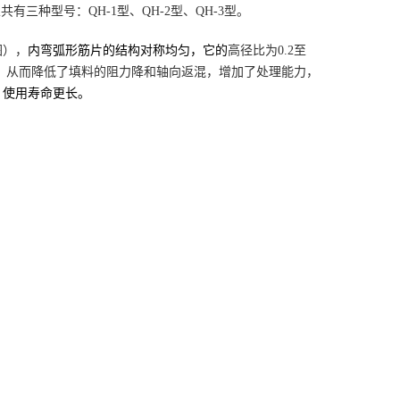
总共有三种型号：
QH-1型、QH-2型、QH-3型。
图）
，
内弯弧形筋片
的结构
对称均匀
，它的
高径比为
0.2至
，从而降低了填料的阻力降和轴向返混，增加了处理能力，
，使用寿命更长
。