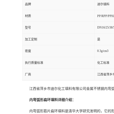
品牌
迪尔填料
材质
PP/RPP/PP
DN16/25/38/
型号
加工定制
是
0.3g/cm3
密度
执行质量标准
化工标准
厂商
江西省萍乡
江西省萍乡市迪尔化工填料有限公司金属不锈钢内弯
内弯弧形扁环填料详细介绍：
内弯弧形筋片扁环填料
是清华大学研究发明的，
它的