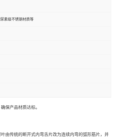
钢/双相钢/尿素级不锈钢材质等
，确保产品材质达标。
窗叶由传统的断开式内弯舌片改为连续内弯的弧形筋片，并