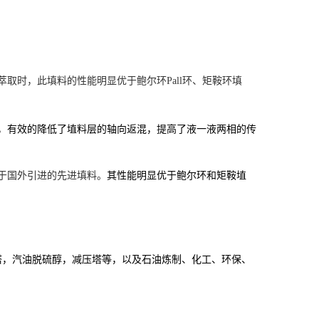
萃取时，此填料的性能明显优于
鲍尔环
Pall环、
矩鞍环填
，有效的降低了埴料层的轴向返混，提高了液一液两相的传
于国外引进的先进填料。
其性能明显优于鲍尔环和矩鞍埴
塔，汽油脱硫醇，减压塔
等，以及
石油炼制
、
化工
、
环保
、