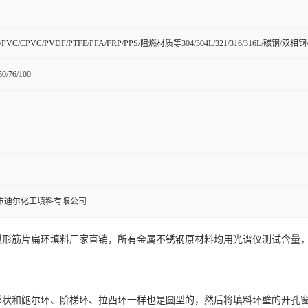
H/PVC/CPVC/PVDF/PTFE/PFA/FRP/PPS/阻燃材质等304/304L/321/316/316L/碳
50/76/100
市迪尔化工填料有限公司
弧形筋片扁环填料厂家直销，所有金属不锈钢原材料均用光谱仪测试含量
形状和鲍尔环、阶梯环、拉西环一样也是圆型的，
然后将
填料环壁的开孔