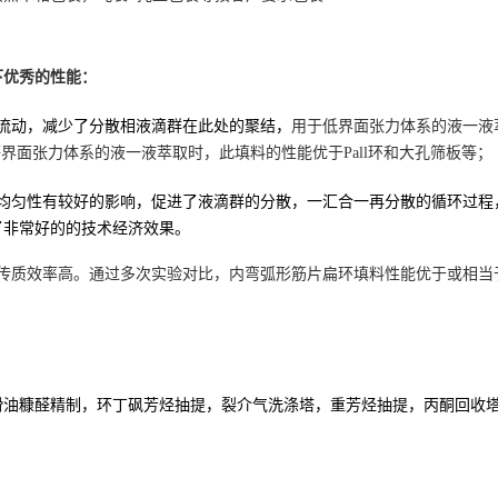
下优秀的性能：
流动，减少了分散相液滴群在此处的聚结，
用于低界面张力体系的液一液
中等界面张力体系的液一液萃取时，此填料的性能优于Pall环和大孔筛板等；
均匀性有较好的影响，促进了液滴群的分散
，
一汇合一再分散的循环过程
了
非常好的
的技术经济效果。
传质效率高。
通过多次
实验
对比
，
内弯弧形筋片扁环填料
性能优于或相当
。
滑油糠醛精制，环丁砜芳烃抽提，裂介气洗涤塔，重芳烃抽提，丙酮回收