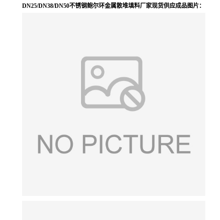
DN25/DN38/DN50不锈钢鲍尔环金属散堆填料厂家现货供应成品图片：