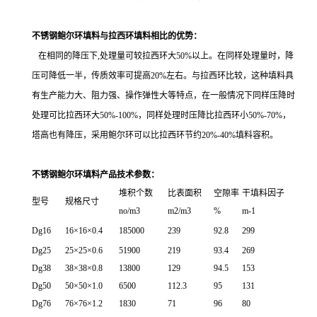
不锈钢鲍尔环填料与拉西环填料相比的优势：
在相同的降压下,处理量可较拉西环大50%以上。在同样处理量时，降
压可降低一半，传质效率可提高20%左右。与拉西环比较，这种填料具
有生产能力大、阻力强、操作弹性大等特点，在一般情况下同样压降时
处理可比拉西环大50%-100%，同样处理时压降比拉西环小50%-70%，
塔高也有降压，采用鲍尔环可以比拉西环节约20%-40%填料容积。
不锈钢鲍尔环填料产品技术参数：
堆积个数
比表面积
空隙率
干填料因子
型号
规格尺寸
no/m3
m2/m3
%
m-1
Dg16
16×16×0.4
185000
239
92.8
299
Dg25
25×25×0.6
51900
219
93.4
269
Dg38
38×38×0.8
13800
129
94.5
153
Dg50
50×50×1.0
6500
112.3
95
131
Dg76
76×76×1.2
1830
71
96
80