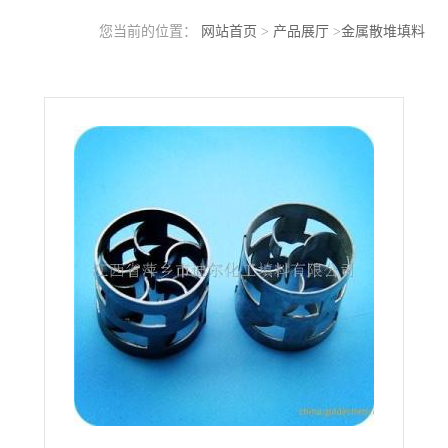
您当前的位置：
网站首页
>
产品展厅
>
金属散堆填料
>
DN25/DN38/DN50不锈钢鲍尔环金属散堆填料现货供应