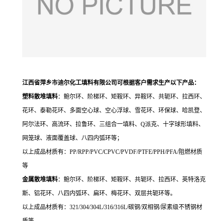
江西省萍乡市迪尔化工填料有限公司可根据客户需求生产
以下产品
：
塑料散堆填料
：鲍尔环、阶梯环、矩鞍环、异鞍环、共轭环、拉西环、
花环、泰勒花环、多面空心球、空心浮球、雪花环、环保球、哈凯登、
阿尔法环、高流环、拉鲁环、三组合一填料、Q派克、十字球形填料、
网笼球、液面覆盖球、八四内弧环
等；
以上成品材质有：
PP/RPP/PVC/CPVC/PVDF/PTFE/PPH/PFA/
阻燃材质
等
金属散堆填料
：鲍尔环、阶梯环、矩鞍环、共轭环、拉西环、英特洛克
斯、铝花环、八四内弧环、扁环、梅花环、双层共轭环等。
以上成品材质有：
321/304/304L/316/316L/
碳钢
/
双相钢
/
尿素级不锈钢材
质等