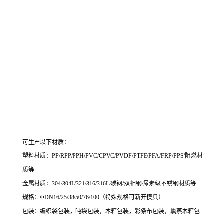
可生产以下材质：
塑料材质：PP/RPP/PPH/PVC/CPVC/PVDF/PTFE/PFA/FRP/PPS/阻燃材
质等
金属材质：304/304L/321/316/316L/碳钢
/
双相钢
/
尿素级不锈钢材质
等
规格：Φ
DN16/25/38/50/76/100
（特殊规格可新开模具）
包装：编织袋包装，吨袋包装，木箱包装，彩条布包装，
熏蒸木箱包