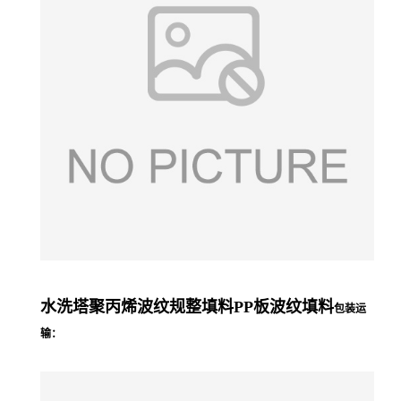
水洗塔聚丙烯波纹规整填料PP板波纹填料
包装运
输：