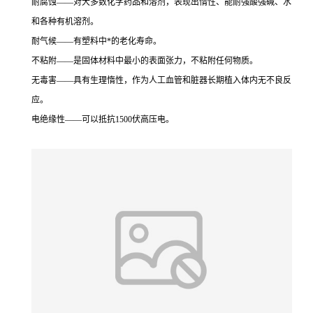
耐腐蚀——对大多数化学药品和溶剂，表现出惰性、能耐强酸强碱、水
和各种有机溶剂。
耐气候——有塑料中*的老化寿命。
不粘附——是固体材料中最小的表面张力，不粘附任何物质。
无毒害——具有生理惰性，作为人工血管和脏器长期植入体内无不良反
应。
电绝缘性——可以抵抗1500伏高压电。