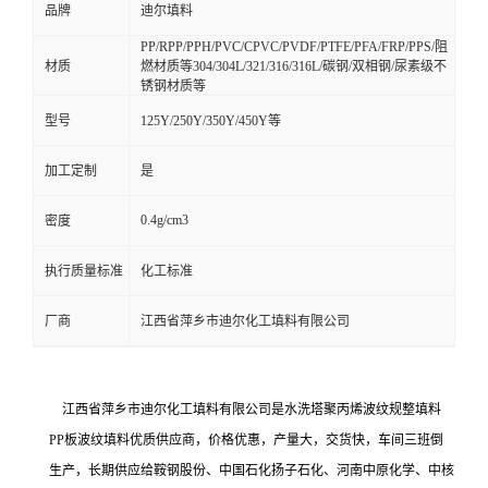
品牌
迪尔填料
PP/RPP/PPH/PVC/CPVC/PVDF/PTFE/PFA/FRP/PPS/阻
材质
燃材质等304/304L/321/316/316L/碳钢/双相钢/尿素级不
锈钢材质等
型号
125Y/250Y/350Y/450Y等
加工定制
是
0.4g/cm3
密度
执行质量标准
化工标准
厂商
江西省萍乡市迪尔化工填料有限公司
江西省萍乡市迪尔化工填料有限公司是水洗塔聚丙烯波纹规整填料
PP板波纹填料优质供应商，价格优惠，产量大，交货快，车间三班倒
生产，长期供应给鞍钢股份、中国石化扬子石化、河南中原化学、中核