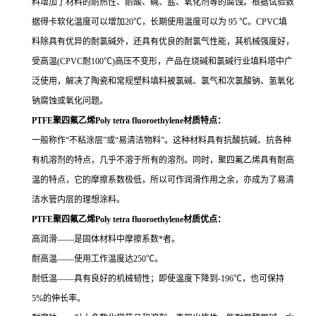
料增加了材料的耐热性、耐酸、碱、盐、氧化剂等的腐蚀。根据试验数
据得卡软化温度可以增加20℃，长期使用温度可以为 95 ℃。CPVC填
料除具有优异的耐氯碱外，还具有优良的耐氯气性能，其机械强度好，
受高温(CPVC耐100℃)高压不变形，产品在烧碱和氯碱行业填料塔中广
泛使用，解决了陶瓷和常规塑料填料被氯碱、氯气和次氯酸钠、氢氧化
钠腐蚀或氧化问题。
PTFE聚四氟乙烯Poly tetra fluoroethylene材质特点：
一般称作“不粘涂层”或“易清洁物料”。这种材料具有抗酸抗碱、抗各种
有机溶剂的特点，几乎不溶于所有的溶剂。同时，聚四氟乙烯具有耐高
温的特点，它的摩擦系数极低，所以可作润滑作用之余，亦成为了易清
洁水管内层的理想涂料。
PTFE聚四氟乙烯Poly tetra fluoroethylene材质优点：
高润滑——是固体材料中摩擦系数*者。
耐高温——使用工作温度达250℃。
耐低温——具有良好的机械韧性；即使温度下降到-196℃，也可保持
5%的伸长率。