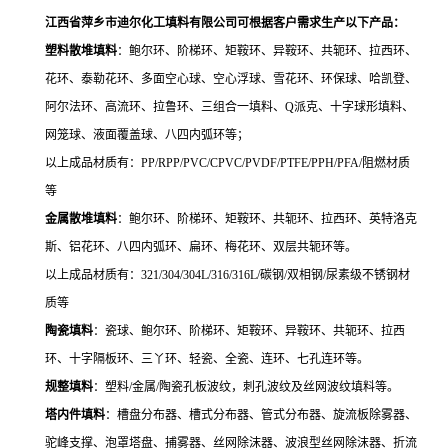
江西省萍乡市迪尔化工填料有限公司可根据客户需求生产
以下产品
：
塑料散堆填料
：鲍尔环、阶梯环、矩鞍环、异鞍环、共轭环、拉西环、
花环、
泰勒花环、
多面空心球、
空心
浮球、雪花环、环保球、哈凯登、
阿尔法环、高流环、拉鲁环、三组合一填料、
Q
派克、
十字球形填料、
网笼球、液面覆盖球
、八四内弧环
等；
以上成品材质有：
PP/RPP/PVC/CPVC/PVDF/PTFE/PPH/PFA/
阻燃材质
等
金属散堆填料
：鲍尔环、阶梯环、矩鞍环、共轭环、拉西环、英特洛克
斯、铝花环、八四内弧环、扁环、梅花环、双层共轭环等。
以上成品材质有：
321/304/304L/316/316L/
碳钢
/
双相钢
/
尿素级不锈钢材
质等
陶瓷填料
：
瓷球、
鲍尔环、阶梯环、矩鞍环、异鞍环、共轭环、拉西
环、十字隔板环
、三丫环、轻瓷、全瓷、连环、七孔连环
等。
规整填料
：塑料
/
金属
/
陶瓷孔板波纹，刺孔波纹及丝网波纹填料等。
塔内件填料
：槽盘分布器、槽式分布器、管式分布器、旋流板除雾器、
驼峰支撑、泡罩塔盘、捕雾器、丝网除沫器、波浪型丝网除沫器、
折流