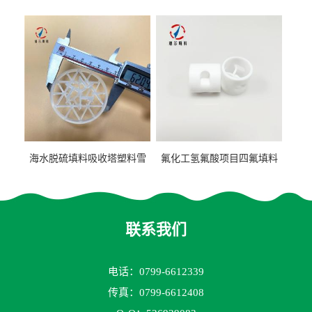
阶梯环填料
聚丙烯鲍尔环填料
海水脱硫填料吸收塔塑料雪
氟化工氢氟酸项目四氟填料
花环63mm/95mm
鲍尔环拉西环耐高温耐强腐
蚀
联系我们
电话：0799-6612339
传真：0799-6612408