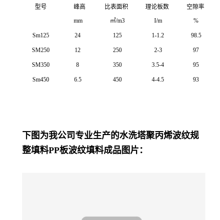
型号
峰高
比表面积
理论板数
空隙率
mm
㎡/m3
I/m
%
Sm125
24
125
1-1.2
98.5
SM250
12
250
2-3
97
SM350
8
350
3.5-4
95
Sm450
6.5
450
4-4.5
93
下图为我公司专业生产的水洗塔聚丙烯波纹规
整填料PP板波纹填料成品图片：