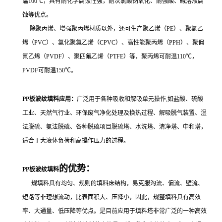
温100℃，具有耐化学腐蚀性强，耐次氯酸钠氧化、耐强酸、碱溶液腐
蚀等优点。
除聚丙烯、增强聚丙烯材质以外，还可生产聚乙烯（PE）、聚氯乙
烯（PVC）、氯化聚氯乙烯（CPVC）、高性能聚丙烯（PPH）、聚偏
氟乙烯（PVDF）、聚四氟乙烯（PTFE）等，
聚丙烯可耐温110℃，
PVDF可耐温150℃。
PP板波纹填料
应用：
广泛用于各种吸收和解吸单元操作,如盐酸、硫酸
工业、天然气行业、环保废气净化处理及换热过程、解吸脱气装置、
湿
法脱硫、氨法脱硫
、各种脱硫项目脱硫塔、
水洗塔、清净塔、中和塔，
适合于大液体负荷和高操作压力的过程。
的优势：
PP板波纹填料
规填料具有均匀、规则的填料床结构，易克服沟流、偏流、壁流、
短路等非理想流动，比表面积大、压降小，因此，规整填料具有高效
率、大通量、低压降等优点。是目前应用于填料塔非常广泛的一种高效