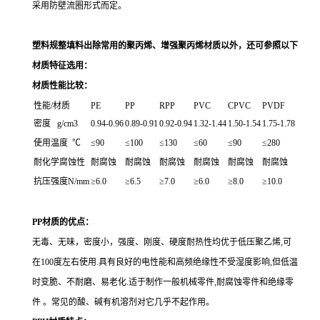
采用防壁流圈形式而定。
塑料规整填料出除常用的聚丙烯、增强聚丙烯材质以外，还可参照以下
材质特征选用：
材质性能比较：
性能/材质
PE
PP
RPP
PVC
CPVC
PVDF
密度 g/cm3
0.94-0.96
0.89-0.91
0.92-0.94
1.32-1.44
1.50-1.54
1.75-1.78
使用温度 ℃
≤90
≤100
≤130
≤60
≤90
≤280
耐化学腐蚀性
耐腐蚀
耐腐蚀
耐腐蚀
耐腐蚀
耐腐蚀
耐腐蚀
抗压强度N/mm
≥6.0
≥6.5
≥7.0
≥6.0
≥8.0
≥10.0
PP材质的优点：
无毒、无味，密度小，强度、刚度、硬度耐热性均优于低压聚乙烯,可
在100度左右使用.具有良好的电性能和高频绝缘性不受湿度影响,但低温
时变脆、不耐磨、易老化.适于制作一般机械零件,耐腐蚀零件和绝缘零
件 。常见的酸、碱有机溶剂对它几乎不起作用。