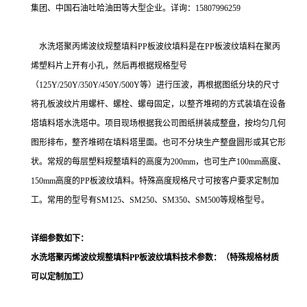
集团、中国石油吐哈油田等大型企业。详询：15807996259
水洗塔聚丙烯波纹规整填料PP板波纹填料是在PP板波纹填料
在聚丙
烯塑料片上开有小孔，然后再根据规格型号
（125Y/250Y/350Y/450Y/500Y等）进行压波，再根据图纸分块的尺寸
将孔板波纹片用螺杆、螺栓、螺母固定，
以整齐堆砌的方式装填在设备
塔填料塔水洗塔中。项目现场根据我公司图纸
拼装成整盘，按均匀几何
图形排布，整齐堆砌在填料塔里面。也可不分块生产整盘圆形或其它形
状。常规的每层塑料规整填料的高度为200mm，也可生产100mm高度、
150mm高度的PP板波纹填料。特殊高度规格尺寸可按客户要求定制加
工。常用的型号有SM125、SM250、SM350、SM500等规格型号。
详细参数如下：
水洗塔聚丙烯波纹规整填料PP板波纹填料技术参数：
（特殊规格材质
可以定制加工）