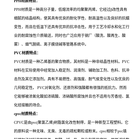
PPH
材质特点：
PPH材质是一种高分子量，低熔流率的均聚聚丙烯，它经过β改性具有
细腻的结晶结构，使其具有优良的耐化学性、耐高温性以及良好的抗蠕
变性，而且在低温下还具有优异的抗冲击性。用于工艺冷却水和化工行
业的耐腐蚀性介质输送，同时也广泛应用于钢厂（酸洗、酸再生、酸
雾）、烟气脱硫、离子膜烧碱等管路系统中。
PVC
材质特点：
PVC材质是一种乙烯基的聚合物质，其材料是一种非结晶性材料。PVC
材料在实际使用中经常加入稳定剂、润滑剂、辅助加工剂、色料、抗冲
击剂及其它添加剂。具有不易燃性、高强度、耐气侯变化性以及优良的
几何稳定性。 PVC对氧化剂、还原剂和强酸都有很强的抵抗力。然而
它能够被浓氧化酸如浓硫酸、浓硝酸所腐蚀并且也不适用与芳香烃、氯
化烃接触的场合。
cpvc
材质特点：
CPVC是由pvc(聚氯乙烯)树脂氯化改性制得，是一种新型工程塑料。它
的原料说一种无味、无臭、无毒的疏松颗粒或粉末。cpvc相较于pvc填