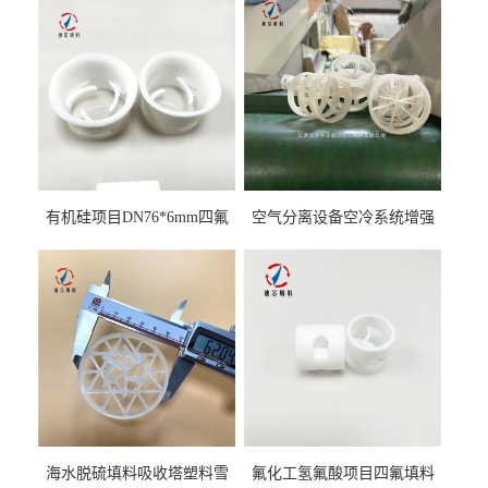
有机硅项目DN76*6mm四氟
空气分离设备空冷系统增强
阶梯环填料
聚丙烯鲍尔环填料
海水脱硫填料吸收塔塑料雪
氟化工氢氟酸项目四氟填料