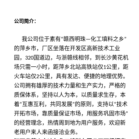
公司简介：
我公司位于素有
赣西明珠
化工填料之乡
“
—
”
的萍乡市，厂区坐落在开发区高新技术工业
园，
国道边，与浙赣线相邻，到长沙黄花机
320
场只需一小时，距萍乡北站高铁站仅
公里，距
1
火车站仅
公里，具有发达、便捷的地理优势。
2
公司拥有雄厚的技术力量和生产实力，严格的
质保体系，坚持以人为本，以质量求生存，本
着
互惠互利，共同发展
的原则，支持以
技术
“
”
“
开拓市场，靠质量保证市场，用服务巩固市场
”
的经营理念，热情周到地为用户服务，欢迎新
老用户来人来函接洽业务。