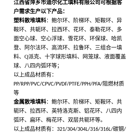
江西省萍乡市迪尔化工填料有限公司可根据客
户需求生产
以下产品
：
塑料散堆填料
：鲍尔环、阶梯环、矩鞍环、异
鞍环、共轭环、拉西环、花环、泰勒花环、多
面空心球、空心浮球、雪花环、环保球、哈凯
登、阿尔法环、高流环、拉鲁环、三组合一填
料、Q派克、十字球形填料、网笼球、液面覆盖
球、八四内弧环等；
以上成品材质有：
阻燃材质
PP/RPP/PVC/CPVC/PVDF/PTFE/PPH/PFA/
等
金属散堆填料
：鲍尔环、阶梯环、矩鞍环、共
轭环、拉西环、英特洛克斯、铝花环、八四内
弧环、扁环、梅花环、双层共轭环等。
以上成品材质有：
碳钢
321/304/304L/316/316L/
/