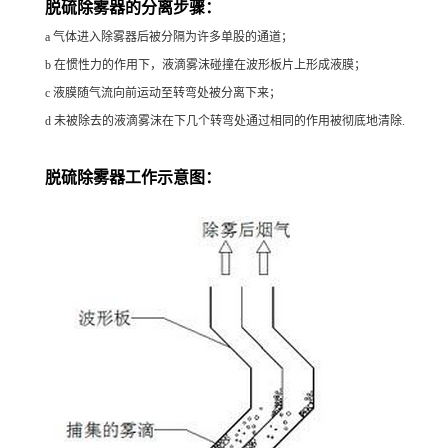
脱硫除雾器的分离步骤：
a 气体进入除雾器后被分隔为许多单股的通道；
b 在惯性力的作用下，液滴雾沫碰撞在波形板片上形成液膜；
c 液膜随气流向前运动至转弯处被分离下来；
d 未被除去的液滴雾沫在下几个转弯处通过相同的作用被彻底地清除.
脱硫除雾器工作示意图：