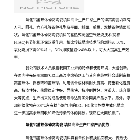
氧化铝蓄热体蜂窝陶瓷填料专业生产厂家生产的蜂窝陶瓷填料
有
方孔、圆孔、六方孔等各种孔型及平面、斜面、单槽、双槽各种墙面形
状。
氧化铝蓄热体蜂窝陶瓷填料
的
蓄热式高温空气燃烧技术(简称
HTAC)有节能和环保双重作用，相比传统燃烧技术节约燃料20-50%，
氧化烧损下降20%以上，NOx排放量减少40%以上，可大大提高生产效
率。
我公司技术人员根据我国工业炉的特点和使用环境，大胆创新，
在国内率先使用2000℃以上高温电熔铬刚玉与其它高纯材料合成制造蜂
窝蓄热体、挡板砖和蓄热球。利用该合成材料耐火度高、荷重软化温度
高、抗渣性好、热震稳定性好、导热快、抗冲刷性好、容重大、热容量
大等优点，生产出来的成品使用寿命达到国外同类产品水平。另外，添
加的催化物在600℃左右就与烟气中的CO、HC化合物发生催化燃烧，
进一步提高余热回收和降低污染气体的排放，现正在大面积推广。
氧化铝蓄热体蜂窝陶瓷 填料专业生产厂家产品优势：
氧化铝蓄热体蜂窝陶瓷填料
具有单位体积换热面积大、传热快、