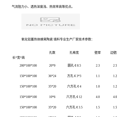
气流阻力小、透热深度浅、热效率高等优点。
氧化铝蓄热体蜂窝陶瓷 填料专业生产厂家技术参数：
孔数
孔格宽
壁厚
边壁
长*宽*高
200*100*100
20*9
圆孔￠8.5
2.3
2.5
150*100*100
36*24
方孔￠3*3
1.1
1.2
150*100*100
35*20
六方孔￠4
1.0
1.2
150*100*100
10*6
六方孔￠12
4.0
4.0
150*100*100
35*20
六方孔￠3.5
1.5
1.5