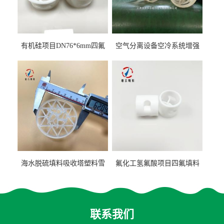
有机硅项目DN76*6mm四氟
空气分离设备空冷系统增强
阶梯环填料
聚丙烯鲍尔环填料
海水脱硫填料吸收塔塑料雪
氟化工氢氟酸项目四氟填料
花环63mm/95mm
鲍尔环拉西环耐高温耐强腐
蚀
联系我们