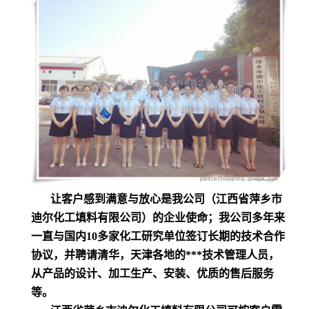
让客户感到满意与放心是我公司（江西省萍乡市
迪尔化工填料有限公司）的企业使命；我公司多年来
一直与国内10多家化工研究单位签订长期的技术合作
协议，并聘请清华，天津各地的***技术管理人员，
从产品的设计、加工生产、安装、优质的售后服务
等。