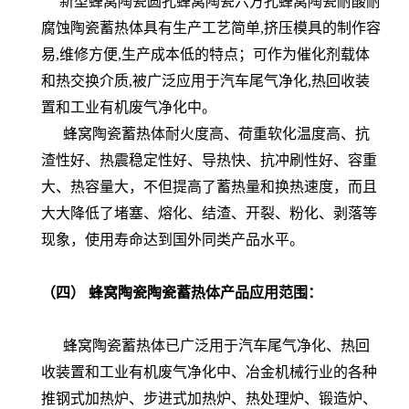
新型蜂窝陶瓷圆孔蜂窝陶瓷六方孔蜂窝陶瓷耐酸耐
腐蚀陶瓷蓄热体具有
生产工艺简单,挤压模具的制作容
易,维修方便,生产成本低的特点；可作为催化剂载体
和热交换介质,被广泛应用于汽车尾气净化,热回收装
置和工业有机废气净化中。
蜂窝陶瓷蓄热体
耐火度高、荷重软化温度高、抗
渣性好、热震稳定性好、导热快、抗冲刷性好、容重
大、热容量大，不但提高了蓄热量和换热速度，而且
大大降低了堵塞、熔化、结渣、开裂、粉化、剥落等
现象，使用寿命达到国外同类产品水平。
（四）
蜂窝陶瓷
陶瓷蓄热体产品
应用范围：
蜂窝陶瓷蓄热体已广泛用于汽车尾气净化、热回
收装置和工业有机废气净化中、冶金机械行业的各种
推钢式加热炉、步进式加热炉、热处理炉、锻造炉、