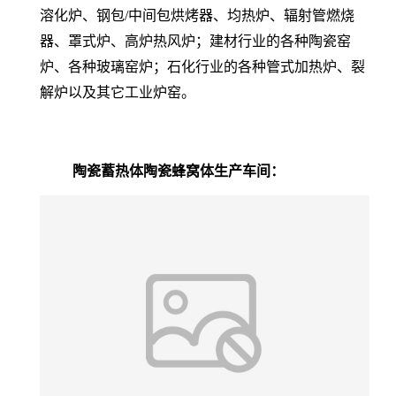
溶化炉、钢包/中间包烘烤器、均热炉、辐射管燃烧
器、罩式炉、高炉热风炉；建材行业的各种陶瓷窑
炉、各种玻璃窑炉；石化行业的各种管式加热炉、裂
解炉以及其它工业炉窑。
陶瓷蓄热体陶瓷蜂窝体生产车间：