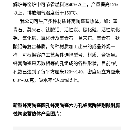
解炉等窑炉中可节省燃料达40%以上，产量提高15%
以上，排放烟气温度低于150℃。
我公司可生产多种材质蜂窝陶瓷蓄热体，如：堇
青石、莫来石、钛酸铝、活性炭、碳化硅、活性氧化
铝、氧化锆、氮化硅及堇青石一莫来石、堇青石一钛
酸铝等复合基质，每种材质加工出来的成品外观一
样，可根据客户工艺条件选择型号、材质、含铝量。
蜂窝陶瓷是无数相等的孔组成的各种形状，目前*的
孔数已达到了每平方厘米120～140，密度每立方厘米
0.3～0.6克，吸水率*达20%以上。
新型蜂窝陶瓷圆孔蜂窝陶瓷六方孔蜂窝陶瓷耐酸耐腐
蚀陶瓷蓄热体产品图片：