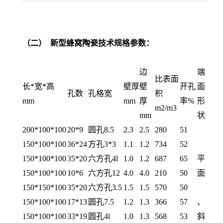
（二） 新型蜂窝陶瓷技术规格参数：
边
端
比表面
长*宽*高
壁厚
壁
开孔
面
孔数
孔格宽
积
mm
mm
厚
率%
形
m2/m3
mm
状
200*100*100
20*9
圆孔8.5
2.3
2.5
280
51
150*100*100
36*24
方孔3*3
1.1
1.2
734
52
150*100*100
35*20
六方孔4l
1.0
1.2
687
65
平
150*100*100
10*6
六方孔12
4.0
4.0
210
50
面
150*150*100
35*20
六方孔3.5
1.5
1.5
570
50
150*100*100
17*13
圆孔7.5
1.2
1.3
366
57
、
150*100*100
33*19
圆孔4l
1.0
1.3
568
53
斜