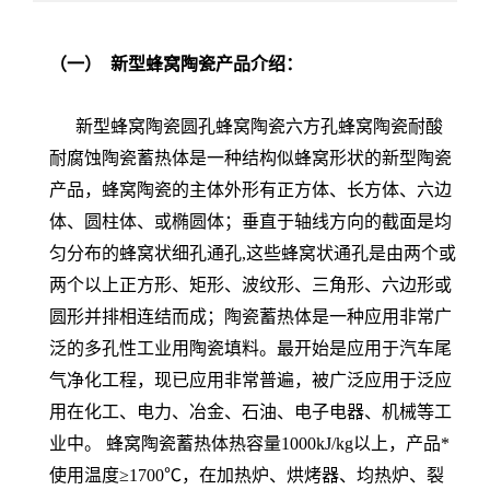
（一） 新型蜂窝陶瓷产品介绍：
新型蜂窝陶瓷圆孔蜂窝陶瓷六方孔蜂窝陶瓷耐酸
耐腐蚀陶瓷蓄热体是一种结构似蜂窝形状的新型陶瓷
产品，蜂窝陶瓷的主体外形有正方体、长方体、六边
体、圆柱体、或椭圆体；垂直于轴线方向的截面是均
匀分布的蜂窝状细孔通孔,这些蜂窝状通孔是由两个或
两个以上正方形、矩形、波纹形、三角形、六边形或
圆形并排相连结而成；陶瓷蓄热体是一种应用非常广
泛的多孔性工业用陶瓷填料。最开始是应用于汽车尾
气净化工程，现已应用非常普遍，被广泛应用于泛应
用在化工、电力、冶金、石油、电子电器、机械等工
业中。
蜂窝陶瓷蓄热体热容量1000kJ/kg以上，产品*
使用温度≥1700℃，在加热炉、烘烤器、均热炉、裂