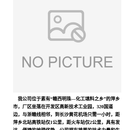
我公司位于素有“赣西明珠—化工填料之乡”的萍乡
市，厂区坐落在开发区高新技术工业园，320国道
边，与浙赣线相邻，到长沙黄花机场只需一小时，距
萍乡北站高铁站仅1公里，距火车站仅2公里，具有发