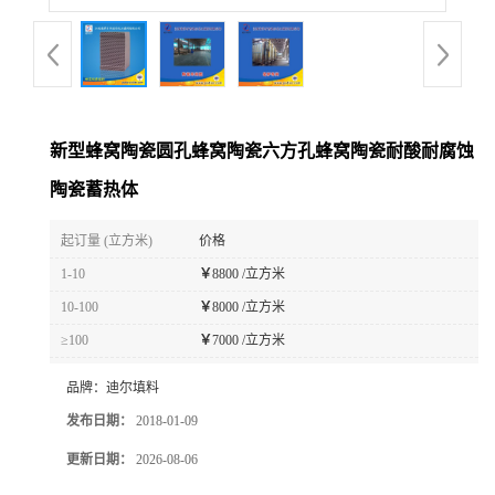
新型蜂窝陶瓷圆孔蜂窝陶瓷六方孔蜂窝陶瓷耐酸耐腐蚀
陶瓷蓄热体
起订量 (立方米)
价格
1-10
￥
8800 /立方米
10-100
￥
8000 /立方米
≥100
￥
7000 /立方米
品牌：
迪尔填料
发布日期：
2018-01-09
更新日期：
2026-08-06