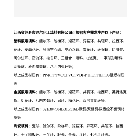
江西省萍乡市迪尔化工填料有限公司可根据客户需求生产
以下产品
：
塑料散堆填料
：鲍尔环、阶梯环、矩鞍环、异鞍环、共轭环、拉西环、
花环、
泰勒花环、
多面空心球、
空心
浮球、雪花环、环保球、哈凯登、
阿尔法环、高流环、拉鲁环、三组合一填料、
Q
派克、
十字球形填料、
网笼球、液面覆盖球
、八四内弧环
等；
以上成品材质有：
PP/RPP/PVC/CPVC/PVDF/PTFE/PPH/PFA/
阻燃材质
等
金属散堆填料
：鲍尔环、阶梯环、矩鞍环、共轭环、拉西环、英特洛克
斯、铝花环、八四内弧环、扁环、梅花环、双层共轭环等。
以上成品材质有：
321/304/304L/316/316L/
碳钢
/
双相钢
/
尿素级不锈钢材
质等
陶瓷填料
：
瓷球、
鲍尔环、阶梯环、矩鞍环、异鞍环、共轭环、拉西
环、十字隔板环
、三丫环、轻瓷、全瓷、连环、七孔连环
等。