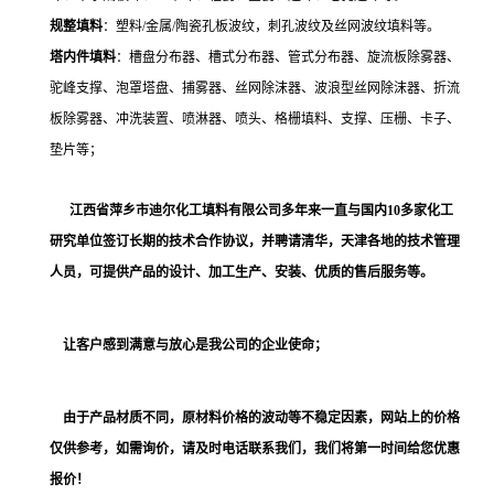
规整填料
：塑料
/
金属
/
陶瓷孔板波纹，刺孔波纹及丝网波纹填料等。
塔内件填料
：槽盘分布器、槽式分布器、管式分布器、旋流板除雾器、
驼峰支撑、泡罩塔盘、捕雾器、丝网除沫器、波浪型丝网除沫器、
折流
板除雾器、冲洗装置、喷淋器、喷头、
格栅填料、支撑、压栅、卡子、
垫片等；
江西省萍乡市迪尔化工填料有限公司多年来一直与国内
10
多家化工
研究单位签订长期的技术合作协议，并聘请清华，天津各地的技术管理
人员，
可提供
产品的设计、加工生产、安装、优质的售后服务等。
让客户感到满意与放心是我公司的企业使命；
由于产品材质不同，原材料价格的波动等不稳定因素，网站上的价格
仅供参考，如需询价，请及时电话联系我们，我们将第一时间给您优惠
报价！