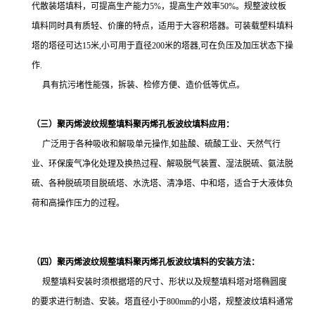
代散装塔填料，可提高生产能力5%，提高生产效率50%。规整波纹板
填料同时具有质轻、价廉的特点，适用于大容积塔器。
可装载塑料填料
塔的塔径可达15米,小可用于直径200米的塔器,可在负压及加压状态下操
作.
具有抗污堵性能强，拆装、检修方便、造价低等优点。
（三）聚丙烯波纹规整填料聚丙烯孔板波纹填料应用：
广泛用于各种吸收和解吸单元操作,如盐酸、硫酸工业、天然气行
业、环保废气净化处理及换热过程、解吸脱气装置、
湿法脱硫、氨法脱
硫
、各种脱硫项目脱硫塔、
水洗塔、清净塔、中和塔，
适合于大液体负
荷和高操作压力的过程。
（四）聚丙烯波纹规整填料聚丙烯孔板波纹填料
的安装方法：
规整填料安装时须根据塔的尺寸、形状以及规整填料塔对塔椭圆度
的要求进行制造、安装。塔直径小于800mm的小塔，规整波纹填料通常