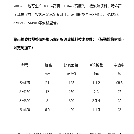
200mm，也可生产100mm高度、150mm高度的PP板波纹填料。特殊高
度规格尺寸可按客户要求定制加工。常用的型号有SM125、SM250、
SM350、SM500等规格型号。
聚丙烯波纹规整填料聚丙烯孔板波纹填料技术参数：
（特殊规格材质可
以定制加工）
型号
峰高
比表面积
理论板数
空隙率
mm
㎡/m3
I/m
%
Sm125
24
125
1-1.2
98.5
SM250
12
250
2-3
97
SM350
8
350
3.5-4
95
Sm450
6.5
450
4-4.5
93