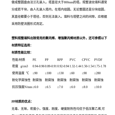
做成整圆盘由法兰孔装入。塔直径大于800mm的塔。规整波纹填料通常
分成若干块，由人孔装入塔内，在塔内组圆。无论整圆还是分块组圆，
其直径都要小于塔径，否则无法装入。填料与塔壁之间的间隙，应根据
采用防壁流圈形式而定。
塑料规整填料出除常用的聚丙烯、增强聚丙烯材质以外，还可参照以下
材质特征选用：
材质性能比较：
性能/材质
PE
PP
RPP
PVC
CPVC
PVDF
密度 g/cm3
0.94-0.96
0.89-0.91
0.92-0.94
1.32-1.44
1.50-1.54
1.75-1.78
使用温度 ℃
≤90
≤100
≤130
≤60
≤90
≤280
耐化学腐蚀性
耐腐蚀
耐腐蚀
耐腐蚀
耐腐蚀
耐腐蚀
耐腐蚀
抗压强度N/mm
≥6.0
≥6.5
≥7.0
≥6.0
≥8.0
≥10.0
PP材质的优点：
无毒、无味，密度小，强度、刚度、硬度耐热性均优于低压聚乙烯,可