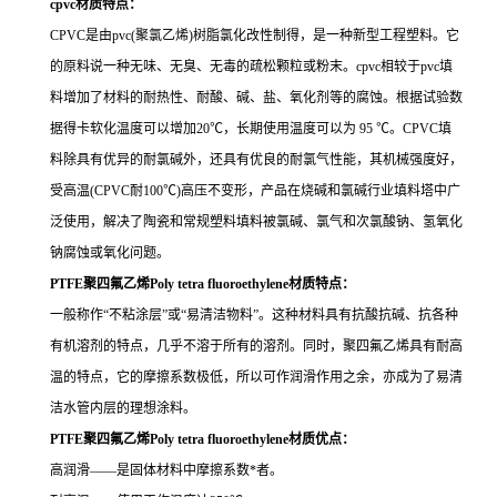
cpvc
材质特点：
CPVC是由pvc(聚氯乙烯)树脂氯化改性制得，是一种新型工程塑料。它
的原料说一种无味、无臭、无毒的疏松颗粒或粉末。cpvc相较于pvc填
料增加了材料的耐热性、耐酸、碱、盐、氧化剂等的腐蚀。根据试验数
据得卡软化温度可以增加20℃，长期使用温度可以为 95 ℃。CPVC填
料除具有优异的耐氯碱外，还具有优良的耐氯气性能，其机械强度好，
受高温(CPVC耐100℃)高压不变形，产品在烧碱和氯碱行业填料塔中广
泛使用，解决了陶瓷和常规塑料填料被氯碱、氯气和次氯酸钠、氢氧化
钠腐蚀或氧化问题。
PTFE聚四氟乙烯Poly tetra fluoroethylene材质特点：
一般称作“不粘涂层”或“易清洁物料”。这种材料具有抗酸抗碱、抗各种
有机溶剂的特点，几乎不溶于所有的溶剂。同时，聚四氟乙烯具有耐高
温的特点，它的摩擦系数极低，所以可作润滑作用之余，亦成为了易清
洁水管内层的理想涂料。
PTFE聚四氟乙烯Poly tetra fluoroethylene材质优点：
高润滑——是固体材料中摩擦系数*者。