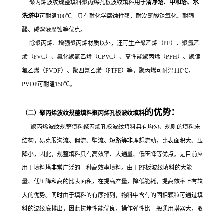
聚丙烯波纹规整填料聚丙烯孔板波纹填料用于
清净塔、中和塔、水
洗塔中
可耐温100℃，具有耐化学腐蚀性强，耐次氯酸钠氧化、耐强
酸、碱溶液腐蚀等优点。
除聚丙烯、增强聚丙烯材质以外，还可生产聚乙烯（PE）、聚氯乙
烯（PVC）、氯化聚氯乙烯（CPVC）、高性能聚丙烯（PPH）、聚偏
氟乙烯（PVDF）、聚四氟乙烯（PTFE）等，
聚丙烯可耐温110℃，
PVDF可耐温150℃。
的优势：
（二）
聚丙烯波纹规整填料聚丙烯孔板波纹填料
聚丙烯波纹规整填料聚丙烯孔板波纹填料具有均匀、规则的填料床
结构，易克服沟流、偏流、壁流、短路等非理想流动，比表面积大、压
降小，因此，规整填料具有高效率、大通量、低压降等优点。是目前应
用于填料塔非常广泛的一种高效率填料。由于PP板波纹填料的大能
量、低压降和高的比表面积，在提高产量，降低能耗，提高效率上有较
大的优势。同时由于填料的有序排列，物料中含有的固相颗粒可通过填
料的波纹底排出，因此抗堵性能优良，操作弹性比一般通用塔器大，取