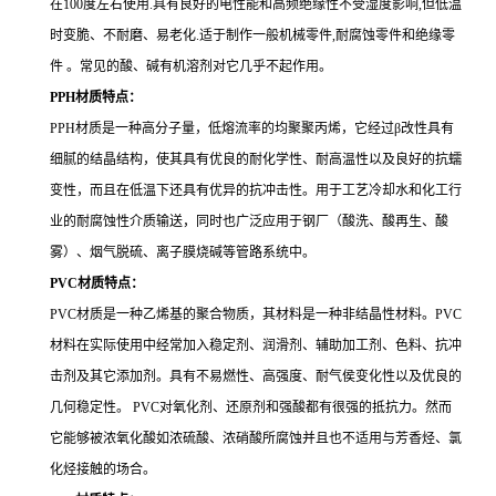
在100度左右使用.具有良好的电性能和高频绝缘性不受湿度影响,但低温
时变脆、不耐磨、易老化.适于制作一般机械零件,耐腐蚀零件和绝缘零
件 。常见的酸、碱有机溶剂对它几乎不起作用。
PPH
材质特点：
PPH材质是一种高分子量，低熔流率的均聚聚丙烯，它经过β改性具有
细腻的结晶结构，使其具有优良的耐化学性、耐高温性以及良好的抗蠕
变性，而且在低温下还具有优异的抗冲击性。用于工艺冷却水和化工行
业的耐腐蚀性介质输送，同时也广泛应用于钢厂（酸洗、酸再生、酸
雾）、烟气脱硫、离子膜烧碱等管路系统中。
PVC
材质特点：
PVC材质是一种乙烯基的聚合物质，其材料是一种非结晶性材料。PVC
材料在实际使用中经常加入稳定剂、润滑剂、辅助加工剂、色料、抗冲
击剂及其它添加剂。具有不易燃性、高强度、耐气侯变化性以及优良的
几何稳定性。 PVC对氧化剂、还原剂和强酸都有很强的抵抗力。然而
它能够被浓氧化酸如浓硫酸、浓硝酸所腐蚀并且也不适用与芳香烃、氯
化烃接触的场合。