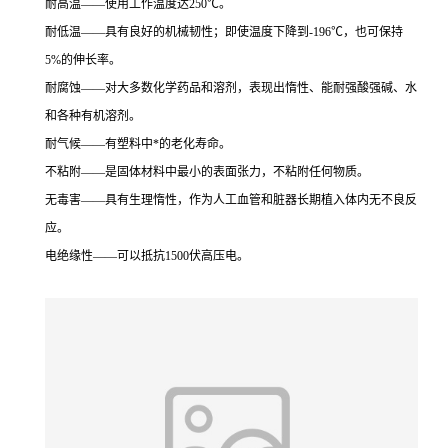
耐高温——使用工作温度达250℃。
耐低温——具有良好的机械韧性；即使温度下降到-196℃，也可保持
5%的伸长率。
耐腐蚀——对大多数化学药品和溶剂，表现出惰性、能耐强酸强碱、水
和各种有机溶剂。
耐气候——有塑料中*的老化寿命。
不粘附——是固体材料中最小的表面张力，不粘附任何物质。
无毒害——具有生理惰性，作为人工血管和脏器长期植入体内无不良反
应。
电绝缘性——可以抵抗1500伏高压电。