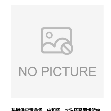
热销供应清净塔、中和塔、水洗塔聚丙烯波纹