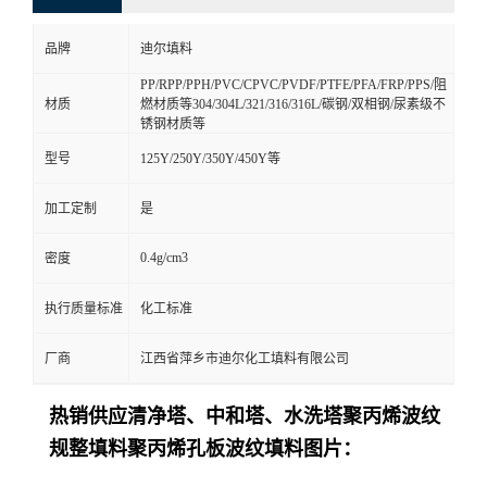
品牌
迪尔填料
PP/RPP/PPH/PVC/CPVC/PVDF/PTFE/PFA/FRP/PPS/阻
材质
燃材质等304/304L/321/316/316L/碳钢/双相钢/尿素级不
锈钢材质等
型号
125Y/250Y/350Y/450Y等
加工定制
是
0.4g/cm3
密度
执行质量标准
化工标准
厂商
江西省萍乡市迪尔化工填料有限公司
热销供应清净塔、中和塔、水洗塔聚丙烯波纹
规整填料聚丙烯孔板波纹填料图片：