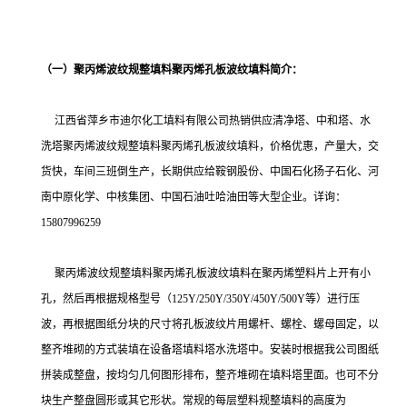
（一）聚丙烯波纹规整填料聚丙烯孔板波纹填料简介：
江西省萍乡市迪尔化工填料有限公司热销供应清净塔、中和塔、水
洗塔聚丙烯波纹规整填料聚丙烯孔板波纹填料，价格优惠，产量大，交
货快，车间三班倒生产，长期供应给鞍钢股份、中国石化扬子石化、河
南中原化学、中核集团、中国石油吐哈油田等大型企业。详询：
15807996259
聚丙烯波纹规整填料聚丙烯孔板波纹填料
在聚丙烯塑料片上开有小
孔，然后再根据规格型号（125Y/250Y/350Y/450Y/500Y等）进行压
波，再根据图纸分块的尺寸将孔板波纹片用螺杆、螺栓、螺母固定，
以
整齐堆砌的方式装填在设备塔填料塔水洗塔中。安装时根据我公司图纸
拼装成整盘，按均匀几何图形排布，整齐堆砌在填料塔里面。也可不分
块生产整盘圆形或其它形状。常规的每层塑料规整填料的高度为