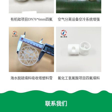
有机硅项目DN76*6mm四氟
空气分离设备空冷系统增强
阶梯环填料
聚丙烯鲍尔环填料
海水脱硫填料吸收塔塑料雪
氟化工氢氟酸项目四氟填料
花环63mm/95mm
鲍尔环拉西环耐高温耐强腐
蚀
联系我们