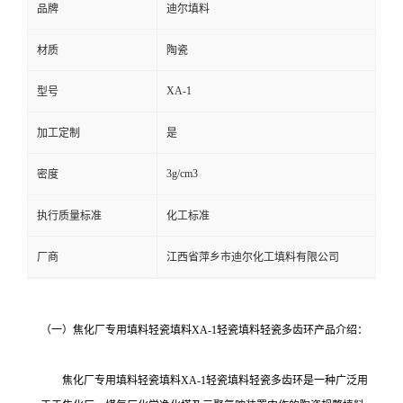
品牌
迪尔填料
材质
陶瓷
XA-1
型号
加工定制
是
3g/cm3
密度
执行质量标准
化工标准
厂商
江西省萍乡市迪尔化工填料有限公司
（一）焦化厂专用填料轻瓷填料XA-1轻瓷填料轻瓷多齿环产品介绍：
焦化厂专用填料轻瓷填料XA-1轻瓷填料轻瓷多齿环是一种广泛用