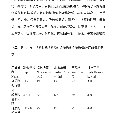
塔、终冷塔、水洗塔中，安装投运后使用效果良好，且取得了较好的经
济效益和环境效益。轻瓷填料造价相对比较低，能耐高温吹扫，比重
低，阻力小，传质系数大，吸收效果好，耐老化，抗腐蚀性强，寿命
长，使用过程中不需要经常用检修。
耐高温吹扫，比重低，阻力小，传
质系数大，吸收效果好，耐老化，抗腐蚀性强，寿命长，平常不用检修
（二）焦化厂专用填料轻瓷填料XA-1轻瓷填料轻瓷多齿环
产品技术参
数：
产品名
规格型号
堆积块数
比表面积
空隙率
堆积重量
称
Type
No.elements
Surface Area
Void Space
Bulk Density
Name
n/m3
㎡ /m3
%
㎏ / m3
轻质陶
TE-3
196
138
72
380
瓷飞蝶
环
轻质陶
XA-1
220
124
79
330
瓷多齿
环
轻质陶
TE-9/9
258
128
71
420
瓷波栅