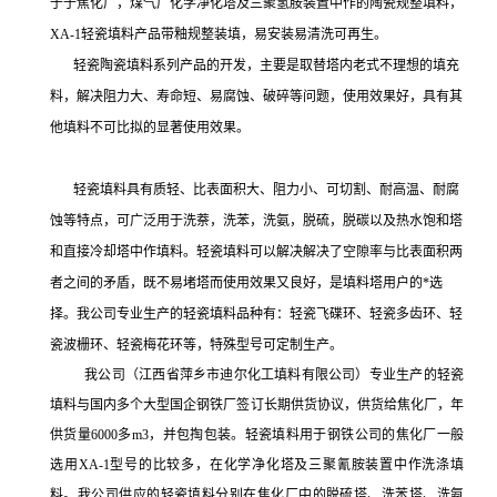
于
于焦化厂，煤气厂化学净化塔及三聚氢胺装置中作的陶瓷规整填料，
XA-1
轻瓷填料产品带釉规整装填，易安装易清洗可再生。
轻瓷陶瓷填料系列产品的开发，主要是取替塔内老式不理想的填充
料，解决阻力大、寿命短、易腐蚀、破碎等问题，使用效果好，具有其
他填料不可比拟的显著使用效果。
轻瓷填料具有质轻、比表面积大、阻力小、可切割、耐高温、耐腐
蚀等特点，可广泛用于洗萘，洗苯，洗氨，脱硫，脱碳以及热水饱和塔
和直接冷却塔中作填料。轻瓷填料可以解决解决了空隙率与比表面积两
者之间的矛盾，既不易堵塔而使用效果又良好，是填料塔用户的*选
择。我公司专业生产的轻瓷填料品种有：轻瓷飞碟环、轻瓷多齿环、轻
瓷波栅环、轻瓷梅花环等，特殊型号可定制生产。
我公司（江西省萍乡市迪尔化工填料有限公司）专业生产的轻瓷
填料与国内多个大型国企钢铁厂签订长期供货协议，供货给焦化厂，年
供货量
6000
多
m
3，并包掏包装。轻瓷填料用于钢铁公司的焦化厂一般
选用
XA-1
型号的比较多，在
化学净化塔及三聚氰胺装置中作洗涤填
料。我公司供应的轻瓷填料分别在焦化厂中的脱硫塔、洗苯塔、洗氨