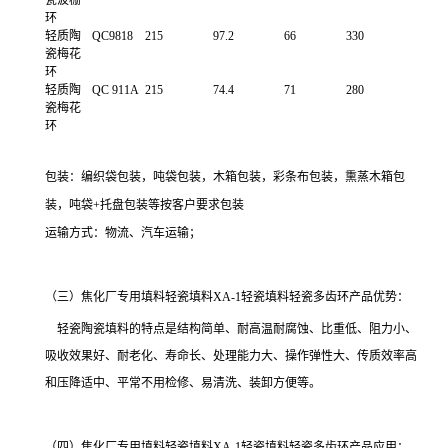
环
轻质陶
QC9818
215
97.2
66
330
瓷梅花
环
轻质陶
QC 911A
215
74.4
71
280
瓷梅花
环
包装：编织袋包装，吨袋包装，木箱包装，彩条布包装，
熏蒸木箱包
装，吨袋
+
托盘包装等按客户要求包装
运输方式：
物流、汽车运输；
（三）焦化厂专用填料轻瓷填料XA-1轻瓷填料轻瓷多齿环产品优势：
轻瓷陶瓷填料的特点是结构简单、耐高温耐腐蚀、比重低、阻力小、
吸收效果好、耐老化、寿命长、处理能力大、操作弹性大、传质效率高
和压降适中、平常不用检修、易清洗、装卸方便等。
（四）焦化厂专用填料轻瓷填料XA-1轻瓷填料轻瓷多齿环产品应用：