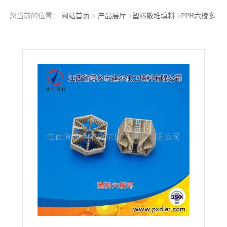
您当前的位置：
网站首页
>
产品展厅
>
塑料散堆填料
>
PPH六棱多
孔环 塑料六棱环 PPH六棱柱多孔填料 高性能聚丙烯六棱填料