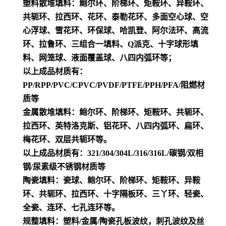
塑料散堆填料：鲍尔环、阶梯环、矩鞍环、异鞍环、
共轭环、拉西环、花环、泰勒花环、多面空心球、空
心浮球、雪花环、环保球、哈凯登、阿尔法环、高流
环、拉鲁环、三组合一填料、Q派克、十字球形填
料、网笼球、液面覆盖球、八四内弧环等；
以上成品材质有：
PP/RPP/PVC/CPVC/PVDF/PTFE/PPH/PFA/阻燃材
质等
金属散堆填料：鲍尔环、阶梯环、矩鞍环、共轭环、
拉西环、英特洛克斯、铝花环、八四内弧环、扁环、
梅花环、双层共轭环等。
以上成品材质有：321/304/304L/316/316L/碳钢/双相
钢/尿素级不锈钢材质等
陶瓷填料：瓷球、鲍尔环、阶梯环、矩鞍环、异鞍
环、共轭环、拉西环、十字隔板环、三丫环、轻瓷、
全瓷、连环、七孔连环等。
规整填料：塑料/金属/陶瓷孔板波纹，刺孔波纹及丝