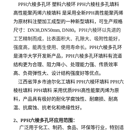
PPH六棱多孔环 塑料六棱环 PPH六棱柱多孔填料
高性能聚丙烯六棱填料 是采用全新PPH高性能聚丙烯
为原材料注塑加工成型的一种新型填料，
可生产规格
尺寸：DN38,DN50mm, DN80。
PPH六棱环以先进的
工艺精制而成，比表面积大、孔隙大、吸附性能好，
强度高，能再生使用、使用寿命长。
PPH六棱多孔环
是清华大学开发新产品，
PPH六棱多孔环填料有
流道
结构更为合理、阻力降小、处理能力强、传质效率
高、负荷弹性大、设计结构强度好等优点。
江西省萍乡市迪尔化工填料 PPH六棱环填料 PPH六
棱柱填料 PPH填料 采用优质PPH高性能聚丙烯为原
料，产品具有极好的耐化学腐蚀性、耐磨损、耐高
温、抗腐蚀、抗老化和绝缘性好。
2、PPH六棱多孔环
应用范围：
广泛用于化工、制药、食品、环保等行业，特别适