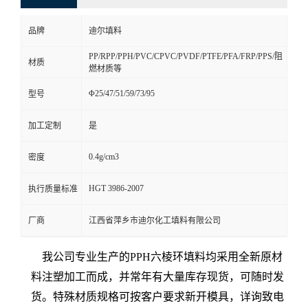
品牌
迪尔填料
PP/RPP/PPH/PVC/CPVC/PVDF/PTFE/PFA/FRP/PPS/阻
材质
燃材质等
Φ25/47/51/59/73/95
型号
加工定制
是
0.4g/cm3
密度
HGT 3986-2007
执行质量标准
厂商
江西省萍乡市迪尔化工填料有限公司
我公司专业生产的PPH六棱环填料均采用全新原材
料注塑加工而成，并常年有大量库存现货，可随时发
货。特殊材质规格可按客户要求新开模具，详询致电