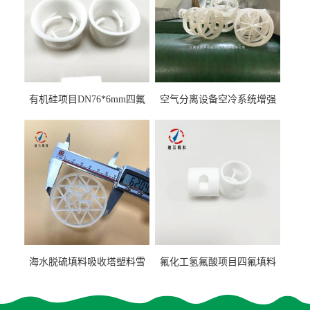
有机硅项目DN76*6mm四氟
空气分离设备空冷系统增强
阶梯环填料
聚丙烯鲍尔环填料
海水脱硫填料吸收塔塑料雪
氟化工氢氟酸项目四氟填料
花环63mm/95mm
鲍尔环拉西环耐高温耐强腐
蚀