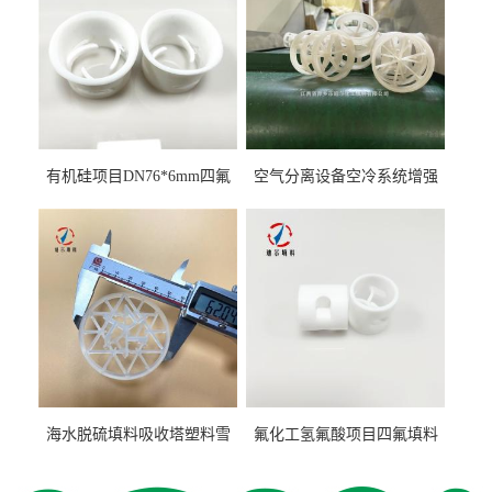
有机硅项目DN76*6mm四氟
空气分离设备空冷系统增强
阶梯环填料
聚丙烯鲍尔环填料
海水脱硫填料吸收塔塑料雪
氟化工氢氟酸项目四氟填料
花环63mm/95mm
鲍尔环拉西环耐高温耐强腐
蚀