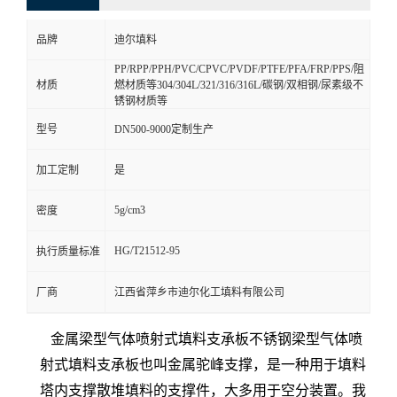
品牌
迪尔填料
PP/RPP/PPH/PVC/CPVC/PVDF/PTFE/PFA/FRP/PPS/阻
材质
燃材质等304/304L/321/316/316L/碳钢/双相钢/尿素级不
锈钢材质等
型号
DN500-9000定制生产
加工定制
是
5g/cm3
密度
HG/T21512-95
执行质量标准
厂商
江西省萍乡市迪尔化工填料有限公司
金属梁型气体喷射式填料支承板不锈钢梁型气体喷
射式填料支承板也叫金属驼峰支撑，是一种用于填料
塔内支撑散堆填料的支撑件，大多用于空分装置。我