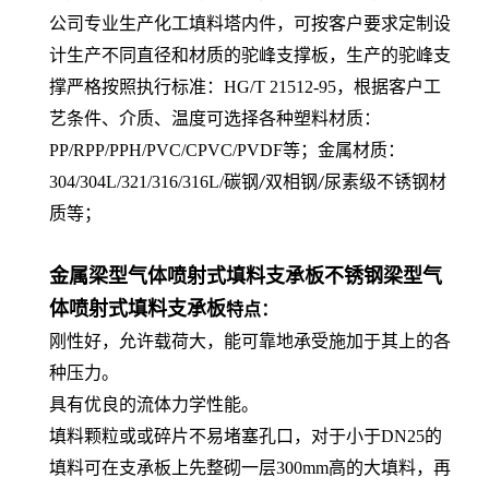
公司专业生产化工填料塔内件，可按客户要求定制设
计生产不同直径和材质的驼峰支撑板，生产的驼峰支
撑严格按照
执行标准：HG/T 21512-95，
根据客户工
艺条件、介质、温度可选择各种
塑料材质：
PP/RPP/PPH/PVC/CPVC/PVDF等；金属材质：
304/304L/321/316/316L/碳钢
双相钢
尿素级不锈钢材
/
/
质
等；
金属梁型气体喷射式填料支承板不锈钢梁型气
体喷射式填料支承板
特点：
刚性好，允许载荷大，能可靠地承受施加于其上的各
种压力。
具有优良的流体力学性能。
填料颗粒或或碎片不易堵塞孔口，对于小于DN25的
填料可在支承板上先整砌一层300mm高的大填料，再