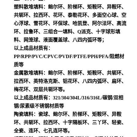
塑料散堆填料：鲍尔环、阶梯环、矩鞍环、异鞍环、
共轭环、拉西环、花环、泰勒花环、多面空心球、空
心浮球、雪花环、环保球、哈凯登、阿尔法环、高流
环、拉鲁环、三组合一填料、Q派克、十字球形填
料、网笼球、液面覆盖球、八四内弧环等；
以上成品材质有：
PP/RPP/PVC/CPVC/PVDF/PTFE/PPH/PFA/阻燃材
质等
金属散堆填料：鲍尔环、阶梯环、矩鞍环、共轭环、
拉西环、英特洛克斯、铝花环、八四内弧环、扁环、
梅花环、双层共轭环等。
以上成品材质有：321/304/304L/316/316L/碳钢/双相
钢/尿素级不锈钢材质等
陶瓷填料：瓷球、鲍尔环、阶梯环、矩鞍环、异鞍
环、共轭环、拉西环、十字隔板环、三丫环、轻瓷、
全瓷、连环、七孔连环等。