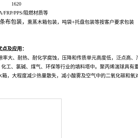
1620
FA/FRP/PPS/阻燃材质等
条布包装，
+
熏蒸木箱包装，吨袋
托盘包装等按客户要求包装
球优点及应用：
隙率大、耐热、耐化学腐蚀，压降和传质单元高度低，泛点高、
石油、化工、氯碱、煤气、环保等行业的填料塔中。聚丙烯湍球具
水箱，大程度减少热量散失，减小酸雾及空气中的二氧化碳和氧