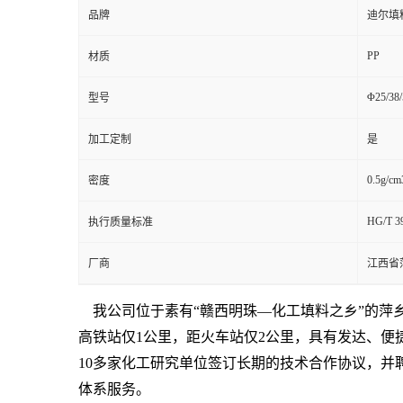
品牌
迪尔填
PP
材质
Φ25/38/
型号
加工定制
是
0.5g/cm
密度
HG/T 3
执行质量标准
厂商
江西省
我公司位于素有“赣西明珠—化工填料之乡”的萍
高铁站仅1公里，距火车站仅2公里，具有发达、便
10多家化工研究单位签订长期的技术合作协议，并
体系服务。