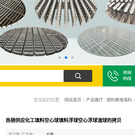
您当前的位置：
网站首页
>
产品展厅
>
塑料散堆填料
热销供应化工填料空心球填料浮球空心浮球湍球的拷贝
起订量 (立方米)
价格