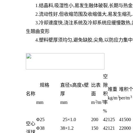
1.结晶料,吸湿性小,易发生融体破裂,长期与热金
2.流动性好,但收缩范围及收缩值大,易发生缩孔.凹
3.冷却速度快,浇注系统及冷却系统应缓慢散热,并
生翘曲变形
4.塑料壁厚须均匀,避免缺胶,尖角,以防应力集中
空
规格
直径x高度x壁
比表
隙
堆重
堆积
名称
厚
面
积
3
3
kg/m
per/m
2
3
mm
mm
m
/m
率
%
Φ25
25×1.0
200
42
125
41500
空心
Φ38
38×1.2
150
42
121
22000
浮球