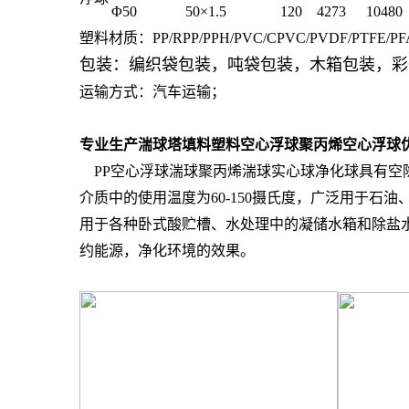
Φ50
50×1.5
120
42
73
10480
塑料材质：PP/RPP/PPH/PVC/CPVC/PVDF/PTFE/P
包装：编织袋包装，吨袋包装，木箱包装，彩
运输方式：汽车运输；
专业生产湍球塔填料塑料空心浮球聚丙烯空心浮
PP空心浮球湍球聚丙烯湍球实心球净化球具有空
介质中的使用温度为60-150摄氏度，广泛用于
用于各种卧式酸贮槽、水处理中的凝储水箱和除盐
约能源，净化环境的效果。