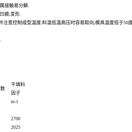
属接触易分解.
痕,变形.
注意控制成型温度.料温低温高压时容易取向,模具温度低于50度时
.
干填料
个数
因子
m-1
2700
2025