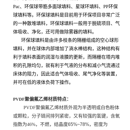
Pac、环保球带筋多面球填料、星球环填料、PP环保
球填料等。环保球填料是目前用于环保项目非常广泛
的一种散堆填料，环保球填料一般用于脱硫项目、气
体吸收、净化，还可用做除雾器的填料。
环保球填料是由许多枝条的隔栅组成的空心球形
填料，并在球体内部增加了滳水棒结构，这种结构有
利于填料表面的润湿与液膜的更新，而隔栅在塔内堆
积的孔隙均匀，就有利于气液的分布和减小气流通过
床体的阻力，因此适合气体吸收、尾气净化等装置，
并可在低的液体负荷下操作。
聚偏氟乙烯
材质特点：
PVDF
PVDF聚偏氟乙烯材质外观为半透明或白色粉体
或颗粒，分子链间排列紧密，又有较强的氢键，含氧
指数为46%，不燃，结晶度
65%~78%
，密度为