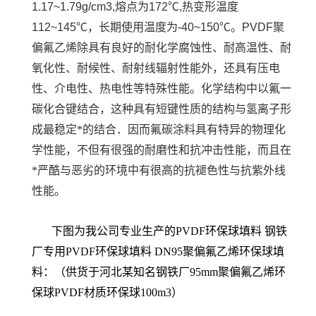
1.17~1.79g/cm3,
熔点为
172
℃
,
热变形温度
112~145
℃，长期使用温度为
-40~150
℃。
PVDF聚
偏氟乙烯
除具有良好的耐化学腐蚀性、耐高温性、耐
氧化性、耐候性、耐射线辐射性能外，还具有压电
性、介电性、热电性等特殊性能。化学结构中以氟一
碳化合键结合，这种具有短键性质的结构与氢离子形
成最稳定*的结合．因而氟碳涂料具有特异的物理化
学性能，不但有很强的耐磨性和抗冲击性能，而且在
*严酷与恶劣的环境中有很高的抗褪色性与抗紫外线
性能。
下图为我公司专业生产的PVDF环保球填料 钢铁
厂专用PVDF环保球填料 DN95聚偏氟乙烯环保球填
料：（供货于河北某知名钢铁厂95mm聚偏氟乙烯环
保球PVDF材质环保球100m3）