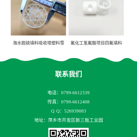
海水脱硫填料吸收塔塑料雪
氟化工氢氟酸项目四氟填料
花环63mm/95mm
鲍尔环拉西环耐高温耐强腐
蚀
联系我们
电话：0799-6612339
传真：0799-6612408
Q
Q：526939083
地址：萍乡市开发区新三板工业园