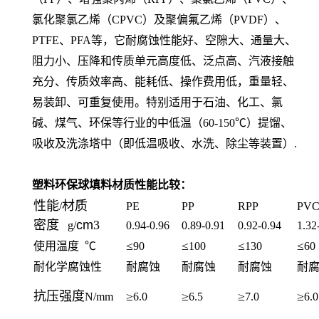
氯化聚氯乙烯（CPVC）及聚偏氟乙烯（PVDF）、
PTFE、PFA等，它耐腐蚀性能好、空隙大、通量大、
阻力小、压降和传质单元高度低、泛点高、汽液接触
充分、传质效率高、能耗低、操作费用低，重量轻、
易装卸、可重复使用。特别适用于石油、化工、氯
碱、煤气、环保等行业的中低温（60-150℃）提馏、
吸收及洗涤塔中（即低温吸收、水洗、除尘等装置）.
塑料环保球填料材质性能比较：
性能
材质
/
PE
PP
RPP
PV
密度
cm
3
g/
0.94-0.96
0.89-0.91
0.92-0.94
1.32
≤
≤
≤
≤
使用温度 ℃
90
100
130
60
耐化学腐蚀性
耐腐蚀
耐腐蚀
耐腐蚀
耐
抗压强度
≥
≥
≥
≥
N/mm
6.0
6.5
7.0
6.0