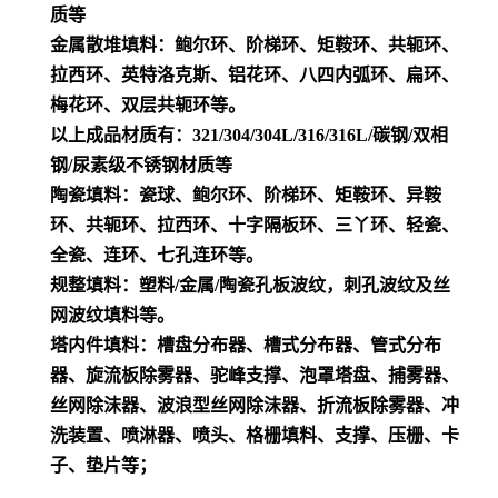
质等
金属散堆填料：鲍尔环、阶梯环、矩鞍环、共轭环、
拉西环、英特洛克斯、铝花环、八四内弧环、扁环、
梅花环、双层共轭环等。
以上成品材质有：321/304/304L/316/316L/碳钢/双相
钢/尿素级不锈钢材质等
陶瓷填料：瓷球、鲍尔环、阶梯环、矩鞍环、异鞍
环、共轭环、拉西环、十字隔板环、三丫环、轻瓷、
全瓷、连环、七孔连环等。
规整填料：塑料/金属/陶瓷孔板波纹，刺孔波纹及丝
网波纹填料等。
塔内件填料：槽盘分布器、槽式分布器、管式分布
器、旋流板除雾器、驼峰支撑、泡罩塔盘、捕雾器、
丝网除沫器、波浪型丝网除沫器、折流板除雾器、冲
洗装置、喷淋器、喷头、格栅填料、支撑、压栅、卡
子、垫片等；