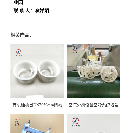
业园
联 系 人：李婵娟
相关产品：
有机硅项目DN76*6mm四氟
空气分离设备空冷系统增强
阶梯环填料
聚丙烯鲍尔环填料