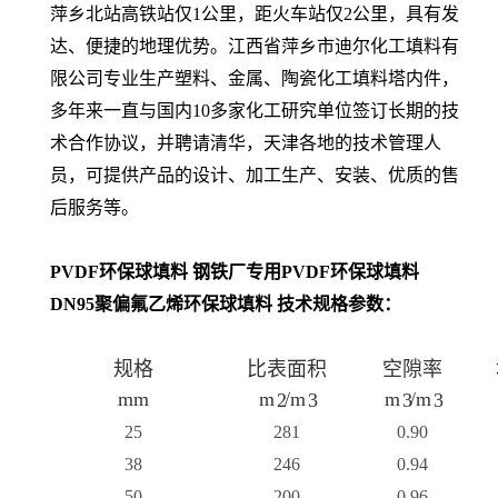
萍乡北站高铁站仅1公里，距火车站仅2公里，具有发
达、便捷的地理优势。
江西省萍乡市迪尔化工填料有
限公司专业生产塑料、金属、陶瓷化工填料塔内件，
多年来一直与国内10多家化工研究单位签订长期的技
术合作协议，并聘请清华，天津各地的技术管理人
员，可提供产品的设计、加工生产、安装、优质的售
后服务等。
PVDF环保球填料 钢铁厂专用PVDF环保球填料
DN95聚偏氟乙烯环保球填料 技术规格参数：
规格
比表面积
空隙率
mm
m
/m
m
/m
2
3
3
3
25
281
0.90
38
246
0.94
50
200
0.96