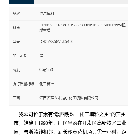
品牌
迪尔填料
PP/RPP/PPH/PVC/CPVC/PVDF/PTFE/PFA/FRP/PPS/阻
材质
燃材质
DN25/38/50/76/95/100
型号
加工定制
是
0.5g/cm3
密度
执行质量标准
化工标准
厂商
江西省萍乡市迪尔化工填料有限公司
我公司位于素有“赣西明珠—化工填料之乡”的萍乡
市，始建于1998年，厂区坐落在开发区高新技术工业
园，与浙赣线相邻，到长沙黄花机场只需一小时，距