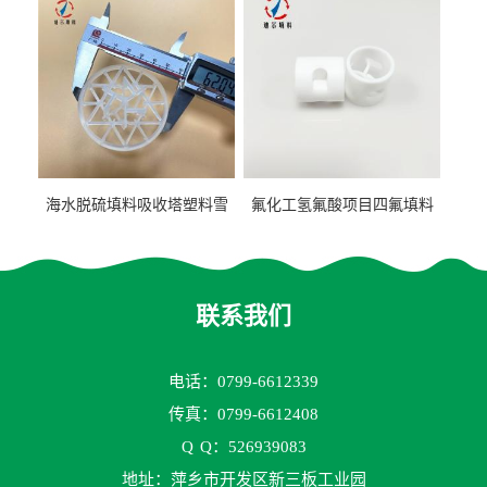
海水脱硫填料吸收塔塑料雪
氟化工氢氟酸项目四氟填料
花环63mm/95mm
鲍尔环拉西环耐高温耐强腐
蚀
联系我们
电话：0799-6612339
传真：0799-6612408
Q
Q：526939083
地址：萍乡市开发区新三板工业园