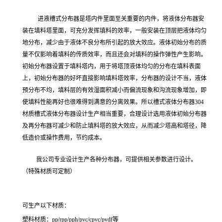
进液槽式分布器是塔内件里面至关重要的内件，将液体分布器安
装在填料塔里面，可充分发挥填料的效率，一般安装在顶层把液体均匀
地分布，减少由于液体不良分布所引起的放大效应。液体初始分布的质
量不仅影响着填料的传质效率，而且还会对填料的操作弹性产生影响。
初始分布器设置于填料塔内，用于将塔顶液体均匀的分布在填料表面
上，初始分布器的好坏直接影响填料塔效率，分布器的设计不当，液体
预分布不均，填料层的有效湿面积减小而偏流现象和沟流现象增加，即
使填料性能再好也很难得到满意的分离效果。
所以槽式液体分布器304
材质槽式液体分布器设计生产相当重要，
合理设计选用液体初始分布器
及再分布器可减少和防止填料塔的放大效应，从而减少塔高和塔径，降
低造价或操怍费用，节约成本。
我公司专业设计生产各种分布器，可提供相关参数进行设计。
（特殊材质可定制）
可生产以下材质：
塑料材质：pp/rpp/pph/pvc/cpvc/pvdf等