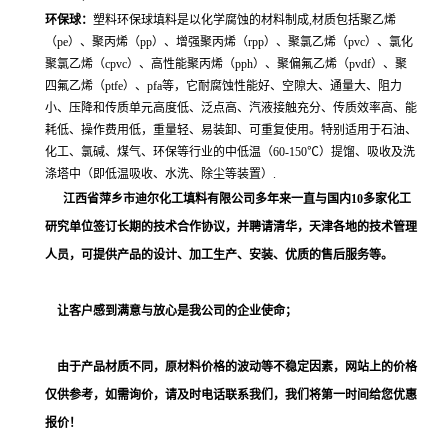
环保球：
塑料环保球填料是以化学腐蚀的材料制成,材质包括聚乙烯
（pe）、聚丙烯（pp）、增强聚丙烯（rpp）、聚
氯
乙烯（pvc）、
氯
化
聚
氯
乙烯（cpvc）、高性能聚丙烯（pph）、聚偏
氟
乙烯（pvdf）、聚
四
氟
乙烯（ptfe）、pfa等，它耐腐蚀性能好、空隙大、通量大、阻力
小、压降和传质单元高度低、泛点高、汽液接触充分、传质效率高、能
耗低、操作费用低，重量轻、易装卸、可重复使用。特别适用于石油、
化工、
氯
碱、煤气、环保等行业的中低温（60-150℃）提馏、吸收及洗
涤塔中（即低温吸收、水洗、除尘等装置）.
江西省萍乡市迪尔化工填料有限公司多年来一直与国内
10
多家化工
研究单位签订长期的技术合作协议，并聘请清华，天津各地的技术管理
人员，
可提供
产品的设计、加工生产、安装、优质的售后服务等。
让客户感到满意与放心是我公司的企业使命；
由于产品材质不同，原材料价格的波动等不稳定因素，网站上的价格
仅供参考，如需询价，请及时电话联系我们，我们将第一时间给您优惠
报价！