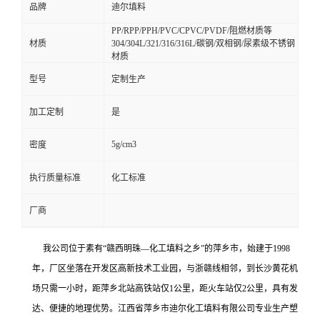
品牌
迪尔填料
PP/RPP/PPH/PVC/CPVC/PVDF/阻燃材质等
材质
304/304L/321/316/316L/碳钢/双相钢/尿素级不锈钢
材质
型号
定制生产
加工定制
是
5g/cm3
密度
执行质量标准
化工标准
厂商
我公司位于素有“赣西明珠—化工填料之乡”的萍乡市，始建于1998
年，厂区坐落在开发区高新技术工业园，与浙赣线相邻，到长沙黄花机
场只需一小时，距萍乡北站高铁站仅1公里，距火车站仅2公里，具有发
达、便捷的地理优势。
江西省萍乡市迪尔化工填料有限公司专业生产塑