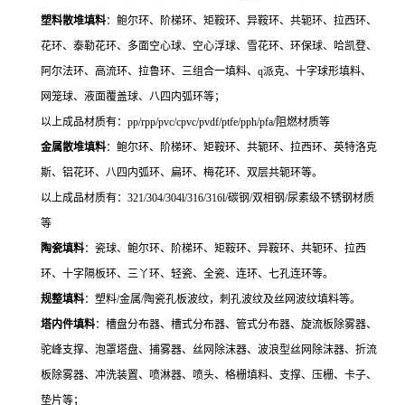
塑料散堆填料
：鲍尔环、阶梯环、矩鞍环、异鞍环、共轭环、拉西环、
花环、泰勒花环、多面空心球、空心浮球、雪花环、环保球、哈凯登、
阿尔法环、高流环、拉鲁环、三组合一填料、q派克、十字球形填料、
网笼球、液面覆盖球、八四内弧环
等；
以上成品材质有：
pp/rpp/pvc/cpvc/pvdf/ptfe/pph/pfa/
阻燃材质等
金属散堆填料
：鲍尔环、阶梯环、矩鞍环、共轭环、拉西环、英特洛克
斯、铝花环、八四内弧环、扁环、梅花环、双层共轭环等。
以上成品材质有：
321/304/304l/316/316l/
碳钢
/
双相钢
/
尿素级不锈钢材质
等
陶瓷填料
：瓷球、鲍尔环、阶梯环、矩鞍环、异鞍环、共轭环、拉西
环、十字隔板环、三丫环、轻瓷、全瓷、连环、七孔连环等。
规整填料
：塑料
/
金属
/
陶瓷孔板波纹，刺孔波纹及丝网波纹填料等。
塔内件填料
：槽盘分布器、槽式分布器、管式分布器、旋流板除雾器、
驼峰支撑、泡罩塔盘、捕雾器、丝网除沫器、波浪型丝网除沫器、折流
板除雾器、冲洗装置、喷淋器、喷头、格栅填料、支撑、压栅、卡子、
垫片等；