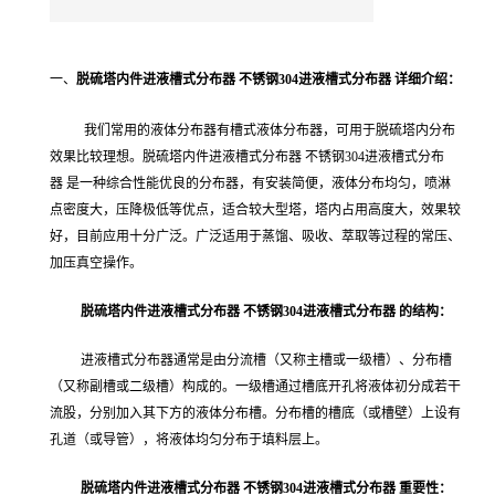
一、
脱硫塔内件进液槽式分布器 不锈钢304进液槽式分布器
详细介绍：
我们
常用的液体分布器有槽式液体分布器，可用于脱硫塔内分布
效果比较理想。
脱硫塔内件进液槽式分布器 不锈钢304进液槽式分布
器 是一种综合性能优良的分布器，有安装简便，液体分布均匀，喷淋
点密度大，压降极低等优点，
适合较大型塔，塔内占用高度大，效果较
好，
目前应用十分广泛。
广泛适用于蒸馏、吸收、萃取等过程的常压、
加压真空操作。
脱硫塔内件进液槽式分布器 不锈钢304进液槽式分布器 的结构：
进液槽式分布器通常是由分流槽（又称主槽或一级槽）、分布槽
（又称副槽或二级槽）构成的。一级槽通过槽底开孔将液体初分成若干
流股，分别加入其下方的液体分布槽。分布槽的槽底（或槽壁）上设有
孔道（或导管），将液体均匀分布于填料层上。
脱硫塔内件进液槽式分布器 不锈钢304进液槽式分布器
重要性：