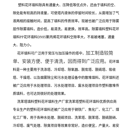
塑料花环填料除具有通量大、压降低等优点外，还由于填料的空、
隙处能有较高的持液量，可使塔内液体的停留时间较长，从面增加了气
液两相的接触时间，提高了填料的传质效率。现被也被广泛应用于除雾
层作除雾填料，造价低，易清洗，易更换，效率高。除雾填料塑料花环
填料PP花环填料DN95聚丙烯花环填料
空隙率大，不易被堵塞，通量
大、阻力小。
加工制造较简
花环填料可广泛用于
常压与加压操作的塔中，
单、安装方便、便于清洗，因而得到广泛应用。
花环填
料是
一种主要用于洗涤塔、冷却塔、除氧器、脱炭塔、脱硫塔、吸收
塔、干燥塔、以及烟雾除尘和污水处理设备中的散堆填料。花环填料还
被广泛应用于水处理项目、污水处理项目、废水处理项目作塑料散堆传
质填料，也可达到很好的处理效果。
洗苯塔填料塑料花环填料生产厂家洗苯塔塑料花环填料优质供应商
专业生产的
塑料花环填料还被广泛应用于钢铁厂、焦化厂、化工厂、煤
化工厂等，用于各种水处理、脱硫项目、洗苯塔、脱苯塔、脱硫脱硝、
冷却塔、废气处理、除臭项目等效果非常好，造价便宜，产量大、易安