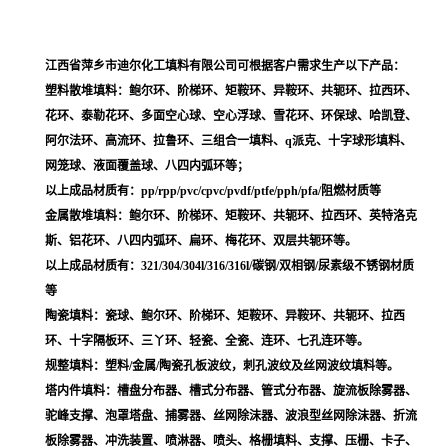
江西省萍乡市迪尔化工填料有限公司可根据客户需求生产以下产品：
塑料散堆填料：鲍尔环、阶梯环、矩鞍环、异鞍环、共轭环、拉西环、
花环、泰勒花环、多面空心球、空心浮球、雪花环、环保球、哈凯登、
阿尔法环、高流环、拉鲁环、三组合一填料、q派克、十字球形填料、
网笼球、液面覆盖球、八四内弧环等；
以上成品材质有：pp/rpp/pvc/cpvc/pvdf/ptfe/pph/pfa/阻燃材质等
金属散堆填料：鲍尔环、阶梯环、矩鞍环、共轭环、拉西环、英特洛克
斯、铝花环、八四内弧环、扁环、梅花环、双层共轭环等。
以上成品材质有：321/304/304l/316/316l/碳钢/双相钢/尿素级不锈钢材质
等
陶瓷填料：瓷球、鲍尔环、阶梯环、矩鞍环、异鞍环、共轭环、拉西
环、十字隔板环、三丫环、轻瓷、全瓷、连环、七孔连环等。
规整填料：塑料/金属/陶瓷孔板波纹，刺孔波纹及丝网波纹填料等。
塔内件填料：槽盘分布器、槽式分布器、管式分布器、旋流板除雾器、
驼峰支撑、泡罩塔盘、捕雾器、丝网除沫器、波浪型丝网除沫器、折流
板除雾器、冲洗装置、喷淋器、喷头、格栅填料、支撑、压栅、卡子、