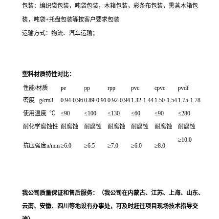
包装：编织袋包装，吨袋包装，木箱包装，彩条布包装，
熏蒸木箱包
装，吨袋
+
托盘包装等按客户要求包装
运输方式：
物流、汽车运输；
塑料材质特性对比：
性能/材质
pe
pp
rpp
pvc
cpvc
pvdf
密度 g/cm3
0.94-0.96
0.89-0.91
0.92-0.94
1.32-1.44
1.50-1.54
1.75-1.78
使用温度 ℃
≤90
≤100
≤130
≤60
≤90
≤280
耐化学腐蚀性
耐腐蚀
耐腐蚀
耐腐蚀
耐腐蚀
耐腐蚀
耐腐蚀
≥10.0
抗压强度n/mm
≥6.0
≥6.5
≥7.0
≥6.0
≥8.0
我公司质量保证和售后服务：
（我公司在内蒙古、江苏、上海、山东、
云南、安徽、四川等地设有办事处，可及时赶往项目现场技术指导交