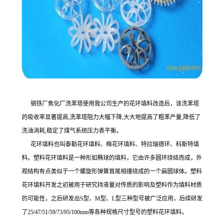
钢铁厂焦化厂洗苯塔使用我公司生产的花环填料改造后，该洗苯塔
的吸收率显著提高,洗苯塔阻力大幅下降,大大地提高了粗苯产量,降低了
洗油消耗,稳定了煤气系统压力表平衡。
花环填料也叫泰勒花环填料、梅花环填料、特拉瑞德环、科斯特填
料。塑料花环填料
是一种形如椭球的填料，它由许多圆环绕结而成，外
观结构有点类似于一个螺旋形弹簧首尾相撞绕成的一个扁圆球体。塑料
花环填料开发之初被用于研究持液量对传质的影响及塑料作为填料材质
的可能性，之后研发出S型、M型、L型三种型号被广泛应用，后续研发
了25/47/51/59/73/95/100mm等各种规格尺寸型号的塑料花环填料。