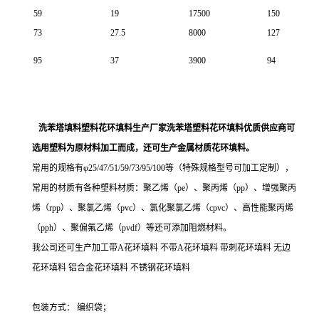
59
19
17500
150
73
27.5
8000
127
95
37
3900
94
洗苯塔填料塑料花环填料生产厂家洗苯塔塑料花环填料优质供应商可
选用塑料为原材料加工而成，还可生产金属材质花环填料。
常用的规格有φ25/47/51/59/73/95/100等（特殊规格型号可加工定制），
常用的材质有各种塑料材质：聚乙烯（pe）、聚丙烯（pp）、增强聚丙
烯（rpp）、聚氯乙烯（pvc）、氯化聚氯乙烯（cpvc）、高性能聚丙烯
（pph）、聚偏氟乙烯（pvdf）等还可添加阻燃材料。
我公司还可生产加工带A花环填料 不带A花环填料 带刺花环填料 无边
花环填料 铝合金花环填料 不锈钢花环填料
包装方式： 编织袋；