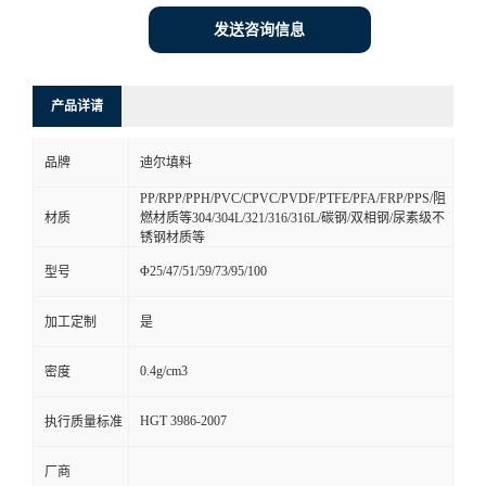
发送咨询信息
产品详请
品牌
迪尔填料
PP/RPP/PPH/PVC/CPVC/PVDF/PTFE/PFA/FRP/PPS/阻
材质
燃材质等304/304L/321/316/316L/碳钢/双相钢/尿素级不
锈钢材质等
Φ25/47/51/59/73/95/100
型号
加工定制
是
0.4g/cm3
密度
HGT 3986-2007
执行质量标准
厂商