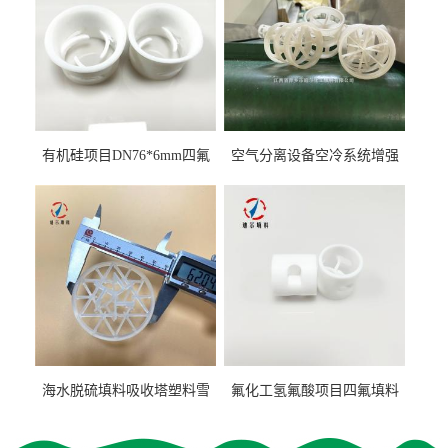
有机硅项目DN76*6mm四氟
空气分离设备空冷系统增强
阶梯环填料
聚丙烯鲍尔环填料
海水脱硫填料吸收塔塑料雪
氟化工氢氟酸项目四氟填料
花环63mm/95mm
鲍尔环拉西环耐高温耐强腐
蚀