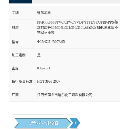
品牌
迪尔填料
PP/RPP/PPH/PVC/CPVC/PVDF/PTFE/PFA/FRP/PPS/阻
材质
燃材质等304/304L/321/316/316L/碳钢/双相钢/尿素级不
锈钢材质等
Φ25/47/51/59/73/95
型号
加工定制
是
0.4g/cm3
密度
HGT 3986-2007
执行质量标准
厂商
江西省萍乡市迪尔化工填料有限公司