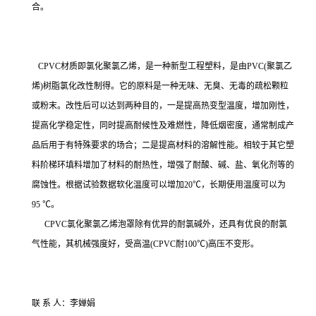
合。
CPVC材质即氯化聚氯乙烯，是一种新型工程塑料，是由PVC(聚氯乙
烯)树脂氯化改性制得。它的原料是一种无味、无臭、无毒的疏松颗粒
或粉末。改性后可以达到两种目的，一是提高热变型温度，增加刚性，
提高化学稳定性，同时提高耐候性及难燃性，降低烟密度，通常制成产
品后用于有特殊要求的场合；二是提高材料的溶解性能。相较于其它塑
料阶梯环填料增加了材料的耐热性，增强了耐酸、碱、盐、氧化剂等的
腐蚀性。根据试验数据软化温度可以增加20℃，长期使用温度可以为
95 ℃。
CPVC氯化聚氯乙烯泡罩除有优异的耐氯碱外，还具有优良的耐氯
气性能，其机械强度好，受高温(CPVC耐100℃)高压不变形。
联 系 人：李婵娟