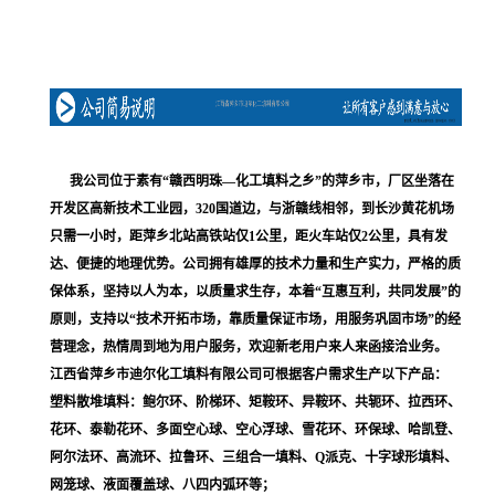
我公司位于素有“赣西明珠—化工填料之乡”的萍乡市，厂区坐落在
开发区高新技术工业园，320国道边，与浙赣线相邻，到长沙黄花机场
只需一小时，距萍乡北站高铁站仅1公里，距火车站仅2公里，具有发
达、便捷的地理优势。公司拥有雄厚的技术力量和生产实力，严格的质
保体系，坚持以人为本，以质量求生存，本着“互惠互利，共同发展”的
原则，支持以“技术开拓市场，靠质量保证市场，用服务巩固市场”的经
营理念，热情周到地为用户服务，欢迎新老用户来人来函接洽业务。
江西省萍乡市迪尔化工填料有限公司可根据客户需求生产以下产品：
塑料散堆填料：鲍尔环、阶梯环、矩鞍环、异鞍环、共轭环、拉西环、
花环、泰勒花环、多面空心球、空心浮球、雪花环、环保球、哈凯登、
阿尔法环、高流环、拉鲁环、三组合一填料、Q派克、十字球形填料、
网笼球、液面覆盖球、八四内弧环等；