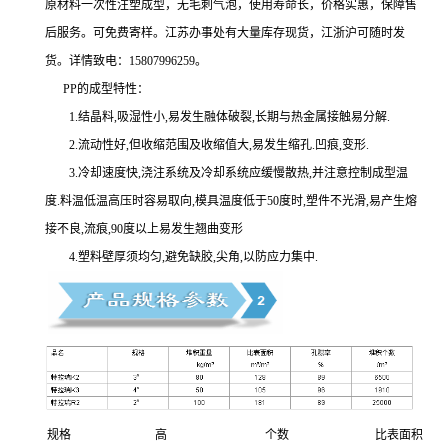
原材料一次性注塑成型，无毛刺气泡，使用寿命长，价格实惠，保障售
后服务。可免费寄样。江苏办事处有大量库存现货，江浙沪可随时发
货。详情致电：15807996259。
PP的成型特性：
1.结晶料,吸湿性小,易发生融体破裂,长期与热金属接触易分解.
2.流动性好,但收缩范围及收缩值大,易发生缩孔.凹痕,变形.
3.冷却速度快,浇注系统及冷却系统应缓慢散热,并注意控制成型温
度.料温低温高压时容易取向,模具温度低于50度时,塑件不光滑,易产生熔
接不良,流痕,90度以上易发生翘曲变形
4.塑料壁厚须均匀,避免缺胶,尖角,以防应力集中.
规格
高
个数
比表面积