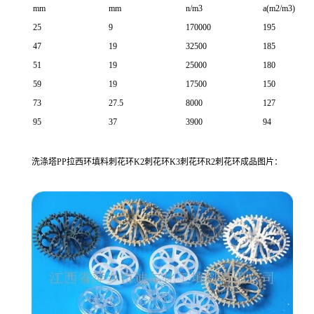
mm
mm
n/m3
a(m2/m3)
25
9
170000
195
47
19
32500
185
51
19
25000
180
59
19
17500
150
73
27.5
8000
127
95
37
3900
94
洗涤塔PP拉西环填料刺花环K2刺花环K3刺花环R2刺花环成品图片：