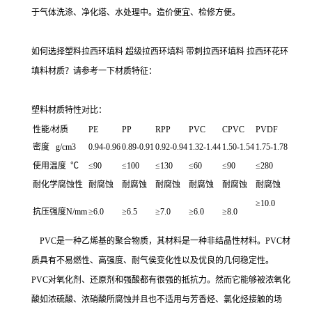
于气体洗涤、净化塔、水处理中。造价便宜、检修方便。
如何选择塑料拉西环填料 超级拉西环填料 带刺拉西环填料 拉西环花环
填料材质？请参考一下材质特征：
塑料材质特性对比：
性能/材质
PE
PP
RPP
PVC
CPVC
PVDF
密度 g/cm3
0.94-0.96
0.89-0.91
0.92-0.94
1.32-1.44
1.50-1.54
1.75-1.78
使用温度 ℃
≤90
≤100
≤130
≤60
≤90
≤280
耐化学腐蚀性
耐腐蚀
耐腐蚀
耐腐蚀
耐腐蚀
耐腐蚀
耐腐蚀
≥10.0
抗压强度N/mm
≥6.0
≥6.5
≥7.0
≥6.0
≥8.0
PVC是一种乙烯基的聚合物质，其材料是一种非结晶性材料。PVC材
质具有不易燃性、高强度、耐气侯变化性以及优良的几何稳定性。
PVC对氧化剂、还原剂和强酸都有很强的抵抗力。然而它能够被浓氧化
酸如浓硫酸、浓硝酸所腐蚀并且也不适用与芳香烃、氯化烃接触的场