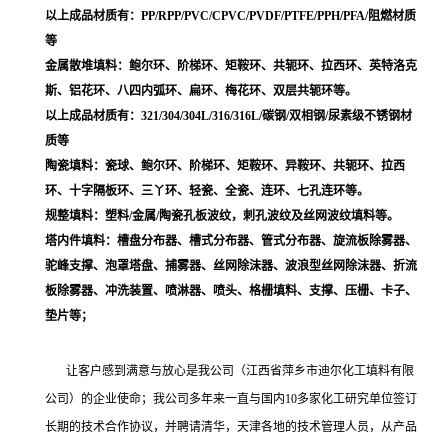
以上成品材质有：PP/RPP/PVC/CPVC/PVDF/PTFE/PPH/PFA/阻燃材质
等
金属散堆填料：鲍尔环、阶梯环、矩鞍环、共轭环、拉西环、英特洛克
斯、铝花环、八四内弧环、扁环、梅花环、双层共轭环等。
以上成品材质有：321/304/304L/316/316L/碳钢/双相钢/尿素级不锈钢材
质等
陶瓷填料：瓷球、鲍尔环、阶梯环、矩鞍环、异鞍环、共轭环、拉西
环、十字隔板环、三丫环、轻瓷、全瓷、连环、七孔连环等。
规整填料：塑料/金属/陶瓷孔板波纹，刺孔波纹及丝网波纹填料等。
塔内件填料：槽盘分布器、槽式分布器、管式分布器、旋流板除雾器、
驼峰支撑、泡罩塔盘、捕雾器、丝网除沫器、波浪型丝网除沫器、折流
板除雾器、冲洗装置、喷淋器、喷头、格栅填料、支撑、压栅、卡子、
垫片等；
让客户感到满意与放心是我公司（江西省萍乡市迪尔化工填料有限
公司）的企业使命；我公司多年来一直与国内10多家化工研究单位签订
长期的技术合作协议，并聘请清华，天津各地的技术管理人员，从产品