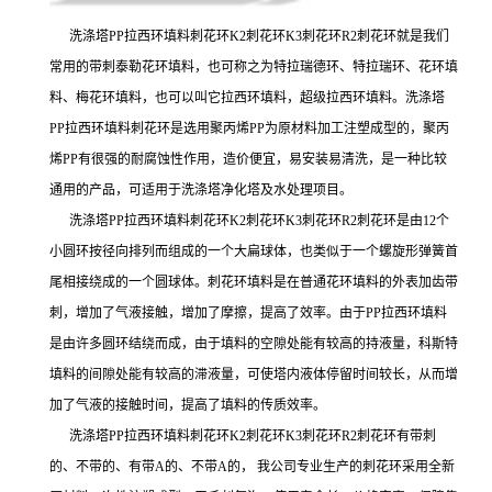
洗涤塔PP拉西环填料刺花环K2刺花环K3刺花环R2刺花环就是我们
常用的带刺泰勒花环填料，也可称之为特拉瑞德环、特拉瑞环、花环填
料、梅花环填料，也可以叫它拉西环填料，超级拉西环填料。洗涤塔
PP拉西环填料刺花环是选用聚丙烯PP为原材料加工注塑成型的，聚丙
烯PP有很强的耐腐蚀性作用，造价便宜，易安装易清洗，是一种比较
通用的产品，可适用于洗涤塔净化塔及水处理项目。
洗涤塔PP拉西环填料刺花环K2刺花环K3刺花环R2刺花环是由12个
小圆环按径向排列而组成的一个大扁球体，也类似于一个螺旋形弹簧首
尾相接绕成的一个圆球体。刺花环填料是在普通花环填料的外表加齿带
刺，增加了气液接触，增加了摩擦，提高了效率。由于PP拉西环填料
是由许多圆环结绕而成，由于填料的空隙处能有较高的持液量，科斯特
填料的间隙处能有较高的滞液量，可使塔内液体停留时间较长，从而增
加了气液的接触时间，提高了填料的传质效率。
洗涤塔PP拉西环填料刺花环K2刺花环K3刺花环R2刺花环有带刺
的、不带的、有带A的、不带A的， 我公司专业生产的刺花环采用全新