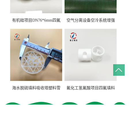
有机硅项目DN76*6mm四氟
空气分离设备空冷系统增强
阶梯环填料
聚丙烯鲍尔环填料
海水脱硫填料吸收塔塑料雪
氟化工氢氟酸项目四氟填料
花环63mm/95mm
鲍尔环拉西环耐高温耐强腐
蚀
联系我们