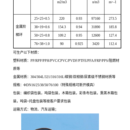
m2/m3
n/m3
m
>
-1
25×25×0.5
220
0.93
97160
273.5
金属阶
38×19×0.6
154.3
0.94
31890
185.8
梯环
50×25×0.8
109.2
0.95
12600
127.4
76×38×1.0
90
0.925
3420
112.4
可生产以下材质：
塑料材质：PP/RPP/PPH/PVC/CPVC/PVDF/PTFE/PFA/FRP/PPS/阻燃材
质等
金属材质：
304/304L/321/316/316L/
碳钢
/
双相钢
/
尿素级不锈钢材质
等
规格：Φ
DN16/25/38/50/76/100
（特殊规格可新开模具）
包装：编织袋包装，吨袋包装，木箱包装，彩条布包装，
熏蒸木箱包
装，吨袋
+
托盘包装等按客户要求包装
运输方式：
物流、汽车运输；