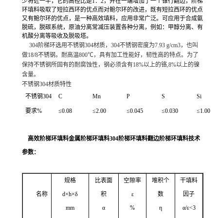
少将近一半，它的高径比是1：2，并在
一端增加了一个锥行翻边，阶梯
环填料
吸取了短拉西环的优点而对鲍尔环的改进，既有短拉西环的优点
又有鲍尔环的优点，是一种高效填料，应用非常广泛。
可应用于合成氨
脱硫，脱碳系统，原油分离常减压装置各种分离，例如：甲醇分离、有
机酸分离等吸收及脱吸塔。
304阶梯环选用不锈钢304材质，304不锈钢密度为7.93 g/cm3，也叫
做18/8不锈钢。耐高温800℃，具有加工性能好，韧性高的特点。为了
保持不锈钢所固有的耐腐蚀性，钢必须含有18%以上的铬,8%以上的镍
含量。
不锈钢304材质特性
不锈钢304
C
Mn
P
S
Si
要求%
≤0.08
≤2.00
≤0.045
≤0.030
≤1.00
高效阶梯环填料金属阶梯环填料304阶梯环填料翻边阶梯环填料
技术
参数：
规格
比表面
空隙率
堆积个
干填料
名称
d×h×δ
积
ε
数
因子
mm
α
%
η
α/ε
<
3