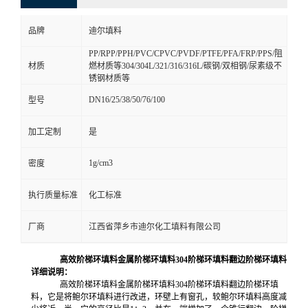
品牌
迪尔填料
PP/RPP/PPH/PVC/CPVC/PVDF/PTFE/PFA/FRP/PPS/阻
材质
燃材质等304/304L/321/316/316L/碳钢/双相钢/尿素级不
锈钢材质等
DN16/25/38/50/76/100
型号
加工定制
是
1g/cm3
密度
执行质量标准
化工标准
厂商
江西省萍乡市迪尔化工填料有限公司
高效阶梯环填料金属阶梯环填料304阶梯环填料翻边阶梯环填料
详细说明：
高效阶梯环填料金属阶梯环填料304阶梯环填料翻边阶梯环填
料，它是将鲍尔环填料进行改进，环壁上有窗孔，较鲍尔环填料高度减