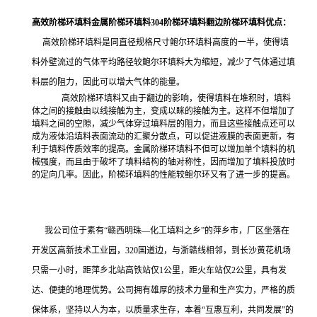
高效阶梯环填料金属阶梯环填料304阶梯环填料翻边阶梯环填料优点：
高效阶梯环填料是同直径规格尺寸鲍尔环填料高度的一半，使得填
料外壁流过的气体平均路径较鲍尔环填料大为缩短，减少了气体通过填
料层的阻力，因此可以增大气体的能量。
高效阶梯环填料又由于翻边的影响，使得填料在堆积时，填料
体之间的接触由以线接触为主，变成以眯的接触为主。这样不但增加了
填料之间的空隙，减少气体穿过填料层的阻力，而且这些接触点还可以
成为液体沿填料表面流动的汇聚分散点，可以促进液膜的表面更新，有
利于填料传质效率的提高。金属阶梯环填料不但可以增加单个填料的机
械强度，而且由于破坏了填料结构的轴对称性，因而增加了填料投放时
的定向几率。因此，阶梯环填料的性能较鲍尔环又有了进一步的提高。
我公司位于素有
“
赣西明珠
—
化工填料之乡
”
的萍乡市，厂区坐落在
开发区高新技术工业园，
320
国道边，与浙赣线相邻，到长沙黄花机场
只需一小时，距萍乡北站高铁站仅
1
公里，距火车站仅
2
公里，具有发
达、便捷的地理优势。公司拥有雄厚的技术力量和生产实力，严格的质
保体系，坚持以人为本，以质量求生存，本着
“
互惠互利，共同发展
”
的