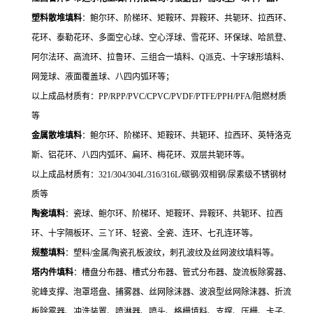
塑料散堆填料
：鲍尔环、阶梯环、矩鞍环、异鞍环、共轭环、拉西环、
花环、泰勒花环、多面空心球、空心浮球、雪花环、环保球、哈凯登、
阿尔法环、高流环、拉鲁环、三组合一填料、Q派克、十字球形填料、
网笼球、液面覆盖球、八四内弧环
等；
以上成品材质有：
PP/RPP/PVC/CPVC/PVDF/PTFE/PPH/PFA/
阻燃材质
等
金属散堆填料
：鲍尔环、阶梯环、矩鞍环、共轭环、拉西环、英特洛克
斯、铝花环、八四内弧环、扁环、梅花环、双层共轭环等。
以上成品材质有：
321/304/304L/316/316L/
碳钢
/
双相钢
/
尿素级不锈钢材
质等
陶瓷填料
：瓷球、鲍尔环、阶梯环、矩鞍环、异鞍环、共轭环、拉西
环、十字隔板环、三丫环、轻瓷、全瓷、连环、七孔连环等。
规整填料
：塑料
/
金属
/
陶瓷孔板波纹，刺孔波纹及丝网波纹填料等。
塔内件填料
：槽盘分布器、槽式分布器、管式分布器、旋流板除雾器、
驼峰支撑、泡罩塔盘、捕雾器、丝网除沫器、波浪型丝网除沫器、折流
板除雾器、冲洗装置、喷淋器、喷头、格栅填料、支撑、压栅、卡子、