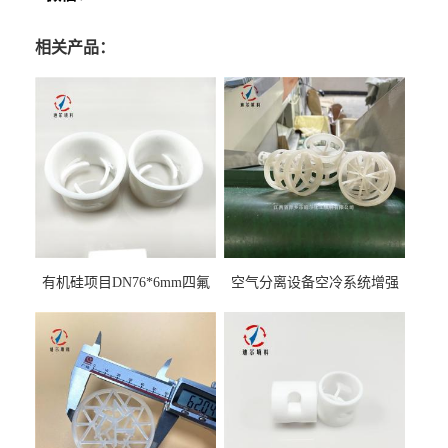
相关产品：
有机硅项目DN76*6mm四氟
空气分离设备空冷系统增强
阶梯环填料
聚丙烯鲍尔环填料