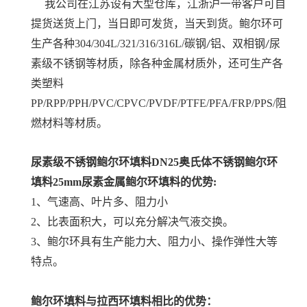
我公司在江苏设有大型仓库，江浙沪一带客户可自
提货送货上门，当日即可发货，当天到货。鲍尔环可
生产各种
304/304L/321/316/316L/碳钢
双相钢
尿
/铝、
/
素级不锈钢等材质，除各种金属材质外，还可生产各
类塑料
PP/RPP/PPH/PVC/CPVC/PVDF/PTFE/PFA/FRP/PPS/阻
燃材料等材质。
尿素级不锈钢鲍尔环填料DN25奥氏体不锈钢鲍尔环
填料25mm尿素金属鲍尔环填料
的优势:
1、气速高、叶片多、阻力小
2
、比表面积大，可以充分解决气液交换。
3、鲍尔环具有生产能力大、阻力小、操作弹性大等
特点。
鲍尔环填料与拉西环填料相比的优势：