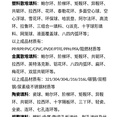
塑料散堆填料
：鲍尔环、阶梯环、矩鞍环、异鞍环、
共轭环、拉西环、花环、泰勒花环、多面空心球、空
心浮球、雪花环、环保球、哈凯登、阿尔法环、高流
环、拉鲁环、三组合一填料、Q派克、十字球形填
料、网笼球、液面覆盖球、八四内弧环
等；
以上成品材质有：
阻燃材质等
PP/RPP/PVC/CPVC/PVDF/PTFE/PPH/PFA/
金属散堆填料
：鲍尔环、阶梯环、矩鞍环、共轭环、
拉西环、英特洛克斯、铝花环、八四内弧环、扁环、
梅花环、双层共轭环等。
以上成品材质有：
碳钢
双相
321/304/304L/316/316L/
/
钢
尿素级不锈钢材质等
/
陶瓷填料
：瓷球、鲍尔环、阶梯环、矩鞍环、异鞍
环、共轭环、拉西环、十字隔板环、三丫环、轻瓷、
全瓷、连环、七孔连环等。