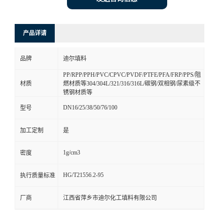
产品详请
品牌
迪尔填料
PP/RPP/PPH/PVC/CPVC/PVDF/PTFE/PFA/FRP/PPS/阻
材质
燃材质等304/304L/321/316/316L/碳钢/双相钢/尿素级不
锈钢材质等
DN16/25/38/50/76/100
型号
加工定制
是
1g/cm3
密度
HG/T21556.2-95
执行质量标准
厂商
江西省萍乡市迪尔化工填料有限公司