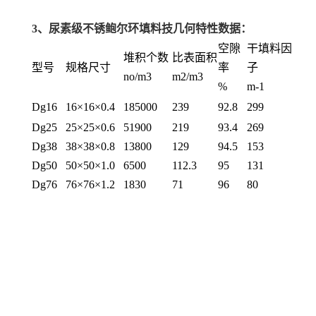
3、
尿素级不锈
鲍尔环填料
技几何特性数据：
空隙
干填料因
堆积个数
比表面积
型号
规格尺寸
率
子
no/m3
m2/m3
%
m-1
Dg16
16×16×0.4
185000
239
92.8
299
Dg25
25×25×0.6
51900
219
93.4
269
Dg38
38×38×0.8
13800
129
94.5
153
Dg50
50×50×1.0
6500
112.3
95
131
Dg76
76×76×1.2
1830
71
96
80