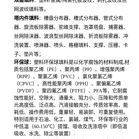
规整填料
：塑料
金属
陶瓷孔板波纹，刺孔波纹及丝
/
/
网波纹填料等。
塔内件填料
：槽盘分布器、槽式分布器、管式分布
器、旋流板除雾器、驼峰支撑、泡罩塔盘、捕雾器、
丝网除沫器、波浪型丝网除沫器、折流板除雾器、冲
洗装置、喷淋器、喷头、格栅填料、支撑、压栅、卡
子、垫片等；
环保球：
塑料环保球填料是以化学腐蚀的材料制成,材
质包括聚乙烯（PE）、聚丙烯（PP）、增强聚丙烯
（RPP）、聚氯乙烯（PVC）、氯化聚氯乙烯
（CPVC）、高性能聚丙烯（PPH）、聚偏氟乙烯
（PVDF）、聚四氟乙烯（PTFE）、PFA等，它耐腐
蚀性能好、空隙大、通量大、阻力小、压降和传质单
元高度低、泛点高、汽液接触充分、传质效率高、能
耗低、操作费用低，重量轻、易装卸、可重复使用。
特别适用于石油、化工、氯碱、煤气、环保等行业的
中低温（60-150℃）提馏、吸收及洗涤塔中（即低温
吸收、水洗、除尘等装置）.