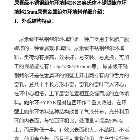
尿素级不锈钢鲍尔环填料DN25奥氏体不锈钢鲍尔环
填料25mm尿素金属鲍尔环填料详细介绍：
1、外观结构特点：
尿素级不锈钢鲍尔环填料是一种广泛用于化肥厂脱
碳塔的一种金属散堆填料。尿素级不锈钢鲍尔环填
料，负荷均有提高，效果好，易安装、易更换，可加
工的规格型号有：Dg25/38/50/76mm等。 尿素级不锈
钢鲍尔环是在金属环的侧壁上开出两排有内伸舌片的
窗孔，总共十个长方形小窗，窗孔的窗叶弯入环心，
在环中心相搭，上下层窗位置相互交错而成的立体填
料。
鲍尔环
HYPAK是对拉西环作了重大改进，在环
壁上鲍尔环填料这种结构改善了气液分布，充分利用
环的内表面，与拉西环相比，处理量可提高50%以
上，而压降低一半。有效比表面积大、不结团、不堵
塞、使用寿命长，而且还可重复使用，生产性运行管