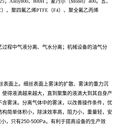
25；Alloy800、800H ；蒙乃尔（Monel）400。五、
（PVC）、聚四氟乙烯PTFE（F4）、聚全氟乙丙烯
艺过程中气液分离、气水分离；机械设备的油气分
丝表面上。细丝表面上雾沫的扩散、雾沫的重力沉
，使得液滴越来越大，直到聚集的液滴大到其自身产
不含雾沫。分离气体中的雾沫，以改善操作条件，优
结构简单体积小，除沫效率高，阻力小，重量轻，安
很小，只有
250-500Pa
，有利于提高设备的生产效