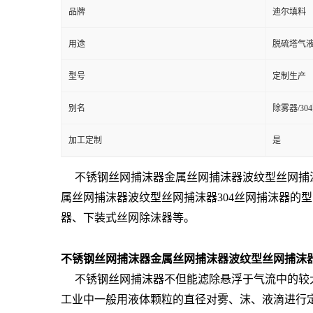
品牌
迪尔填料
用途
脱硫塔气液
型号
定制生产
别名
除雾器/3
加工定制
是
不锈钢丝网捕沫器金属丝网捕沫器波纹型丝网捕
属丝网捕沫器波纹型丝网捕沫器304丝网捕沫器的
器、下装式丝网除沫器等。
不锈钢丝网捕沫器金属丝网捕沫器波纹型丝网捕沫器
不锈钢丝网捕沫器不但能滤除悬浮于气流中的较大
工业中一般用液体颗粒的直径对雾、沫、液滴进行定义，