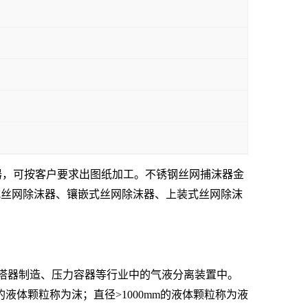
器，可按客户要求出图纸加工。
不锈钢丝网捕沫器金
式丝网除沫器、镶嵌式丝网除沫器、上装式丝网除沫
塔器制造、压力容器等行业中的气液分离装置中。
的液体颗粒称为沫；直径>1000mm的液体颗粒称为液