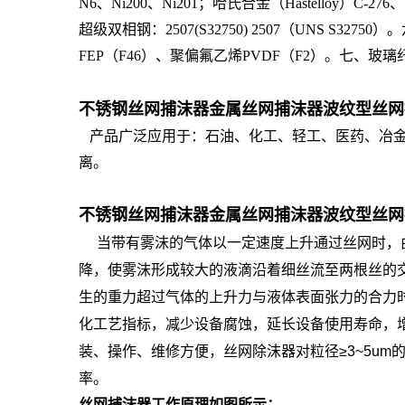
N6、Ni200、Ni201；哈氏合金（Hastelloy）C-27
超级双相钢：2507(S32750) 2507（UNS 
FEP（F46）、聚偏氟乙烯PVDF（F2）。七、
不锈钢丝网捕沫器金属丝网捕沫器波纹型丝网捕
产品广泛应用于：石油、化工、轻工、医药、冶金
离。
不锈钢丝网捕沫器金属丝网捕沫器波纹型丝网捕
当带有雾沫的气体以一定速度上升通过丝网时，
降，使雾沫形成较大的液滴沿着细丝流至两根丝的
生的重力超过气体的上升力与液体表面张力的合力
化工艺指标，减少设备腐蚀，延长设备使用寿命，
装、操作、维修方便，丝网除沫器对粒径
≥3~5um
率。
丝网捕沫器工作原理如图所示：