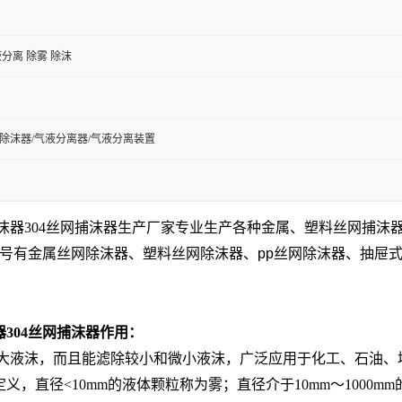
分离 除雾 除沫
04除沫器/气液分离器/气液分离装置
沫器304丝网捕沫器生产厂家专业生产各种金属、塑料丝网捕沫
型号有
金属丝网除沫器、塑料丝网除沫器、
pp
丝网除沫器、抽屉
304丝网捕沫器作用：
液沫，而且能滤除较小和微小液沫，广泛应用于化工、石油、
直径<10mm的液体颗粒称为雾；直径介于10mm～1000mm