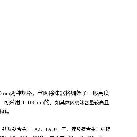
150mm两种规格，丝网除沫器格栅架子一般高度
可采用H=100mm的。
如其体内雾沫含量较高且
沫器。
10S 。二、钛及钛合金：TA2、TA10。三、镍及镍合金：纯镍