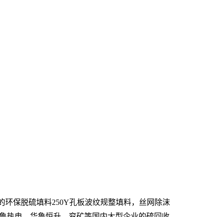
环保脱硫填料250Y孔板波纹规整填料，丝网除沫
、齐鲁热电、华鲁恒升、兖矿等国内大型企业的硫回收