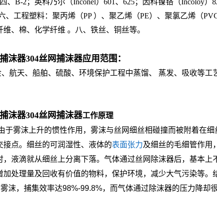
6、四、B-2；英科乃尔（Inconel）601、625；因科镍铬（Incoloy）8
S32750）。六、工程塑料：聚丙烯（PP ）、聚乙烯（PE）、聚氯乙烯
玻璃纤维、棉、化学纤维 。八、铁丝、铜丝等。
沫器304丝网捕沫器
应用范围：
、航天、船舶、硫酸、环境保护工程中蒸馏、 蒸发、吸收等工
沫器304丝网捕沫器
工作原理
由于雾沫上升的惯性作用，雾沫与丝网细丝相碰撞而被附着在细
交接点。细丝的可润湿性、液体的
表面张力
及细丝的毛细管作用
时，液滴就从细丝上分离下落。气体通过丝网除沫器后，基本上
增加处理量及回收有价值的物料，保护环境，减少大气污染等。
的雾沫，捕集效率达
98%-99.8%
，而气体通过除沫器的压力降却