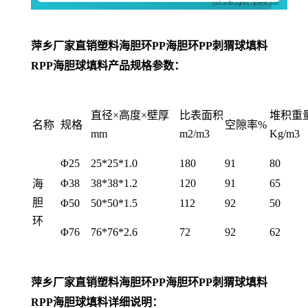
萍乡厂家直销塑料海胆环PP海胆环PP刺猬球填料
RPP海胆球填料
产品规格参数：
直径×
高度×壁厚
比表面积
堆积重
名称
规格
空隙率%
mm
m2/m3
Kg/m3
Φ25
25*25*1.0
180
91
80
Φ38
38*38*1.2
120
91
65
海
胆
Φ50
50*50*1.5
112
92
50
环
Φ76
76*76*2.6
72
92
62
萍乡厂家直销塑料海胆环PP海胆环PP刺猬球填料
RPP海胆球填料详细说明：