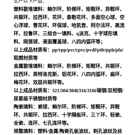
生产以下产品：
塑料散堆填料：鲍尔环、阶梯环、矩鞍环、异鞍环、
共轭环、拉西环、花环、泰勒花环、多面空心球、空
心浮球、雪花环、环保球、哈凯登、阿尔法环、高流
环、拉鲁环、三组合一填料、q派克、十字球形填
料、网笼球、液面覆盖球、八四内弧环等；
以上成品材质有：pp/rpp/pvc/cpvc/pvdf/ptfe/pph/pfa/
阻燃材质等
金属散堆填料：鲍尔环、阶梯环、矩鞍环、共轭环、
拉西环、英特洛克斯、铝花环、八四内弧环、扁环、
梅花环、双层共轭环等。
以上成品材质有：321/304/304l/316/316l/碳钢/双相钢/
尿素级不锈钢材质等
陶瓷填料：瓷球、鲍尔环、阶梯环、矩鞍环、异鞍
环、共轭环、拉西环、十字隔板环、三丫环、轻瓷、
全瓷、连环、七孔连环等。
规整填料：塑料/金属/陶瓷孔板波纹，刺孔波纹及丝