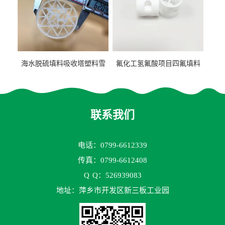
海水脱硫填料吸收塔塑料雪
氟化工氢氟酸项目四氟填料
花环63mm/95mm
鲍尔环拉西环耐高温耐强腐
蚀
联系我们
电话：0799-6612339
传真：0799-6612408
Q
Q：526939083
地址：萍乡市开发区新三板工业园