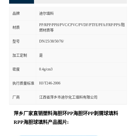
品牌
迪尔填料
PP/RPP/PPH/PVC/CPVC/PVDF/PTFE/PFA/FRP/PPS/阻
材质
燃材质等
DN/25/38/50/76/
型号
加工定制
是
0.4g/cm3
密度
HJ/T246-2006
执行质量标准
厂商
江西省萍乡市迪尔化工填料有限公司
萍乡厂家直销塑料海胆环PP海胆环PP刺猬球填料
RPP海胆球填料产品图片: