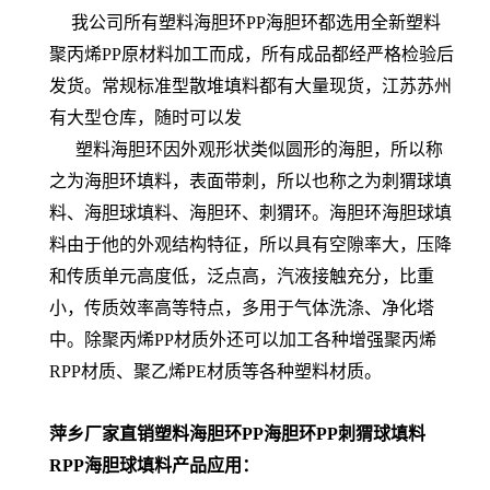
我公司所有塑料海胆环PP海胆环都选用全新塑料
聚丙烯PP原材料加工而成，所有成品都经严格检验后
发货。常规标准型散堆填料都有大量现货，江苏苏州
有大型仓库，随时可以发
塑料海胆环因外观形状类似圆形的海胆，所以称
之为海胆环填料，表面带刺，所以也称之为刺猬球填
料、海胆球填料、海胆环、刺猬环。海胆环海胆球填
料由于他的外观结构特征，所以具有空隙率大，压降
和传质单元高度低，泛点高，汽液接触充分，比重
小，传质效率高等特点，多用于气体洗涤、净化塔
中。除聚丙烯PP材质外还可以加工各种增强聚丙烯
RPP材质、聚乙烯PE材质等各种塑料材质。
萍乡厂家直销塑料海胆环PP海胆环PP刺猬球填料
RPP海胆球填料
产品应用：