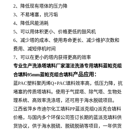
2、降低现有塔体的压力降
3、不易堵塞，抗污垢
4、降低风能消耗
5、可以用体积更小、价格更低的鼓风机
6、减少塔的成本、使用寿命更长、减少维护次数和
费用、减短停机时间
7、可以在更小的塔内获得更高的效率
专业生产洗涤塔填料厂家湿法洗涤专用填料蓝帕克组
产品应用：
合填料95mm蓝帕克组合填料
蓝PAC塑料聚丙烯Q+PAC填料效率高，低压力降，抗
堵塞的传质塔填料。使用于气提塔、除气塔、生物处
理系统、高效率洗涤塔，还可用于海水脱硫项目。
江西省萍乡市迪尔化工填料PP蓝派克组Q派克合填料
价格，与国内多个环保公司签订长期的蓝派克填料供
货协议，供于海水脱硫、脱硫脱硝等项目，一年供货