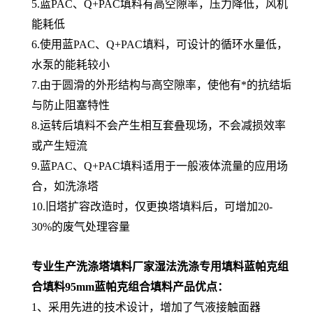
5.蓝PAC、Q+PAC填料有高空隙率，压力降低，风机
能耗低
6.使用蓝PAC、Q+PAC填料，可设计的循环水量低，
水泵的能耗较小
7.由于圆滑的外形结构与高空隙率，使他有*的抗结垢
与防止阻塞特性
8.运转后填料不会产生相互套叠现场，不会减损效率
或产生短流
9.蓝PAC、Q+PAC填料适用于一般液体流量的应用场
合，如洗涤塔
10.旧塔扩容改造时，仅更换塔填料后，可增加20-
30%的废气处理容量
专业生产洗涤塔填料厂家湿法洗涤专用填料蓝帕克组
合填料95mm蓝帕克组合填料
产品优点：
1、采用先进的技术设计，增加了气液接触面器