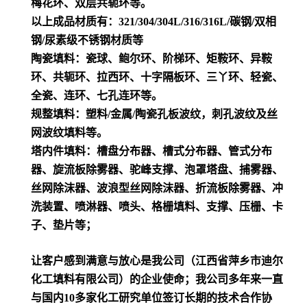
梅花环、双层共轭环等。
以上成品材质有：321/304/304L/316/316L/碳钢/双相
钢/尿素级不锈钢材质等
陶瓷填料：瓷球、鲍尔环、阶梯环、矩鞍环、异鞍
环、共轭环、拉西环、十字隔板环、三丫环、轻瓷、
全瓷、连环、七孔连环等。
规整填料：塑料/金属/陶瓷孔板波纹，刺孔波纹及丝
网波纹填料等。
塔内件填料：槽盘分布器、槽式分布器、管式分布
器、旋流板除雾器、驼峰支撑、泡罩塔盘、捕雾器、
丝网除沫器、波浪型丝网除沫器、折流板除雾器、冲
洗装置、喷淋器、喷头、格栅填料、支撑、压栅、卡
子、垫片等；
让客户感到满意与放心是我公司（江西省萍乡市迪尔
化工填料有限公司）的企业使命；我公司多年来一直
与国内10多家化工研究单位签订长期的技术合作协