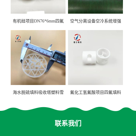
有机硅项目DN76*6mm四氟
空气分离设备空冷系统增强
阶梯环填料
聚丙烯鲍尔环填料
海水脱硫填料吸收塔塑料雪
氟化工氢氟酸项目四氟填料
花环63mm/95mm
鲍尔环拉西环耐高温耐强腐
蚀
联系我们