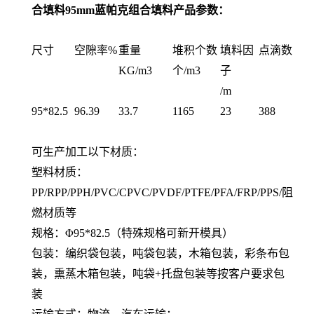
合填料95mm蓝帕克组合填料产品
参数：
尺寸
空隙率%
重量
堆积个数
填料因
点滴数
KG/m3
个/m3
子
/m
95*82.5
96.39
33.7
1165
23
388
可生产加工以下材质：
塑料材质：
PP/RPP/PPH/PVC/CPVC/PVDF/PTFE/PFA/FRP/PPS/阻
燃材质等
规格：Φ95*82.5（特殊规格可新开模具）
包装：编织袋包装，吨袋包装，木箱包装，彩条布包
装，熏蒸木箱包装，吨袋+托盘包装等按客户要求包
装