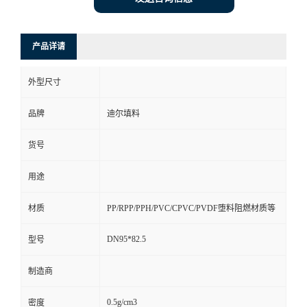
产品详请
外型尺寸
品牌
迪尔填料
货号
用途
材质
PP/RPP/PPH/PVC/CPVC/PVDF堕料阻燃材质等
DN95*82.5
型号
制造商
0.5g/cm3
密度