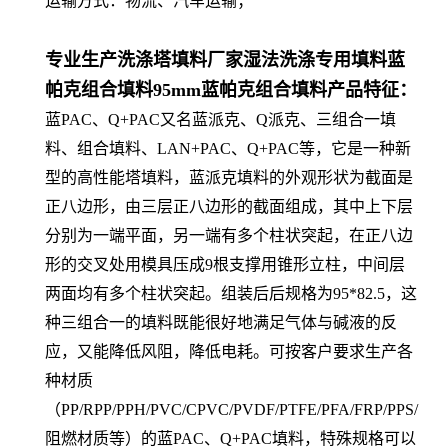
运输方式：物流、汽车运输；
专业生产洗涤塔填料厂家湿法洗涤专用填料蓝
帕克组合填料95mm蓝帕克组合填料产品特征：
蓝PAC、Q+PAC又名蓝派克、Q派克、三组合一填
料、组合填料、LAN+PAC、Q+PAC等，它是一种新
型的高性能塔填料，蓝派克填料的外观形状为截面是
正八边形，由三层正八边形的截面组成，其中上下层
分别为一端平面，另一端有多个柱状突起，在正八边
形的交叉处用模具压成9根支撑用锥形立柱，中间层
两面均有多个柱状突起。组装后后规格为95*82.5，这
种三组合一的填料既能很好地满足气体与碱液的反
应，又能降低风阻，降低电耗。可按客户要求生产各
种材质
（PP/RPP/PPH/PVC/CPVC/PVDF/PTFE/PFA/FRP/PPS/
阻燃材质等）的蓝PAC、Q+PAC填料，特殊规格可以