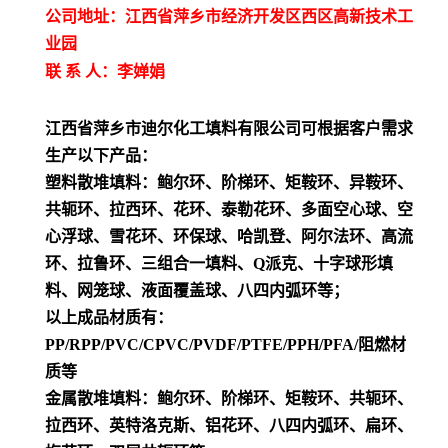
公司地址：江西省萍乡市经济开发区西区高新技术工
业园
联 系 人：李婵娟
江西省萍乡市迪尔化工填料有限公司可根据客户需求
生产以下产品：
塑料散堆填料：鲍尔环、阶梯环、矩鞍环、异鞍环、
共轭环、拉西环、花环、泰勒花环、多面空心球、空
心浮球、雪花环、环保球、哈凯登、阿尔法环、高流
环、拉鲁环、三组合一填料、Q派克、十字球形填
料、网笼球、液面覆盖球、八四内弧环等；
以上成品材质有：
PP/RPP/PVC/CPVC/PVDF/PTFE/PPH/PFA/阻燃材
质等
金属散堆填料：鲍尔环、阶梯环、矩鞍环、共轭环、
拉西环、英特洛克斯、铝花环、八四内弧环、扁环、