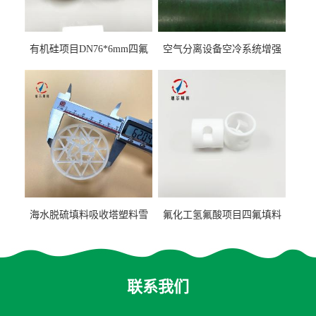
有机硅项目DN76*6mm四氟
空气分离设备空冷系统增强
阶梯环填料
聚丙烯鲍尔环填料
海水脱硫填料吸收塔塑料雪
氟化工氢氟酸项目四氟填料
花环63mm/95mm
鲍尔环拉西环耐高温耐强腐
蚀
联系我们