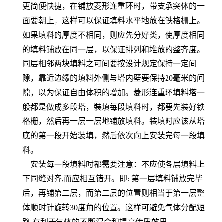
更简便快捷，在铺放菱形连重环时，带支承突体的一
面要朝上，这样可以保证填料水平地放在铁格栅上。
如果填料的厚度不相同，则应先分好类，使厚度相同
的填料铺放在同一层，以保证排列和堆放的整齐度。
同层相邻两块填料之可间要按设计规定保持一定间
隙，靠近边缘的填料外侧与塔内壁要保持20毫米的间
隙，以为保证自由体积的增加。菱形连重环填料塔一
般都是做成多段塔，裝填每段填料时，都要先装好铁
格栅，然后再一层一层地铺放填料。装填时应该从塔
底的第一段开始装填，然后依次向上安装完每一段填
料。
安装每一段填料时都需要注意：不应使各层填料上
下同缝对齐,而应相互错开。即
第一层填料铺放完毕
:
后，再铺第二层，而第二层的位置则相当于第一层整
体顺时针旋转30度角的位置。这样可避免气体分配短
路,有利于气体的不断混合和提高传质效果。