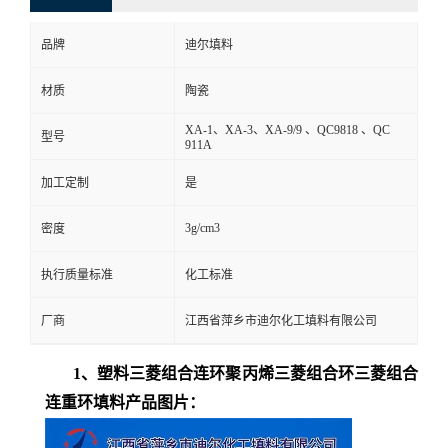
品牌
迪尔填料
材质
陶瓷
XA-1、XA-3、XA-9/9 、QC9818 、QC
型号
911A
加工定制
是
3g/cm3
密度
执行质量标准
化工标准
厂商
江西省萍乡市迪尔化工填料有限公司
1、塑料三菱组合连环聚丙烯三菱组合环三菱组合
连重环填料
产品图片：