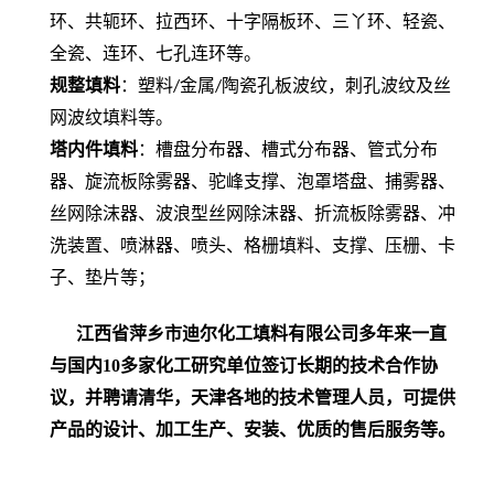
环、共轭环、拉西环、十字隔板环、三丫环、轻瓷、
全瓷、连环、七孔连环等。
规整填料
：塑料
金属
陶瓷孔板波纹，刺孔波纹及丝
/
/
网波纹填料等。
塔内件填料
：槽盘分布器、槽式分布器、管式分布
器、旋流板除雾器、驼峰支撑、泡罩塔盘、捕雾器、
丝网除沫器、波浪型丝网除沫器、折流板除雾器、冲
洗装置、喷淋器、喷头、格栅填料、支撑、压栅、卡
子、垫片等；
江西省萍乡市迪尔化工填料有限公司多年来一直
与国内
10
多家化工研究单位签订长期的技术合作协
议，并聘请清华，天津各地的技术管理人员，
可提供
产品的设计、加工生产、安装、优质的售后服务等。