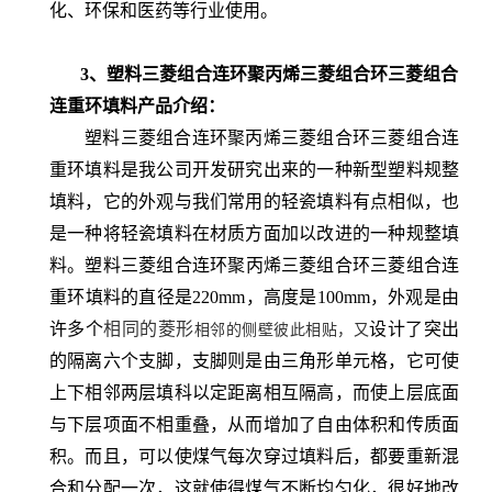
化、环保和医药等行业使用。
3、塑料三菱组合连环聚丙烯三菱组合环三菱组合
连重环填料产品介绍：
塑料三菱组合连环聚丙烯三菱组合环三菱组合连
重环填料是我公司开发研究出来的一种新型塑料规整
填料，它的外观与我们常用的轻瓷填料有点相似，也
是一种将轻瓷填料在材质方面加以改进的一种规整填
料。
塑料三菱组合连环聚丙烯三菱组合环三菱组合连
重环填料的直径是220mm，高度是100mm，外观是由
许多个
相同的菱形
设计了突出
相邻的侧壁彼此相贴，又
的隔离六个支脚，支脚则是由三角形单元格，它可使
上下相邻两层填科以定距离相互隔高，而使上层底面
与下层项面不相重叠，从而增加了自由体积和传质面
积。而且，可以使煤气每次穿过填料后，都要重新混
合和分配一次，这就使得煤气不断均匀化，很好地改