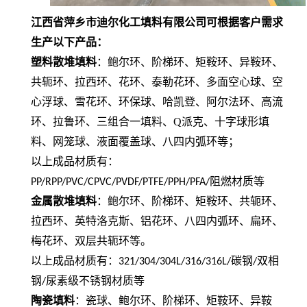
江西省萍乡市迪尔化工填料有限公司可根据客户需求
生产
以下产品
：
塑料散堆填料
：鲍尔环、阶梯环、矩鞍环、异鞍环、
共轭环、拉西环、花环、泰勒花环、多面空心球、空
心浮球、雪花环、环保球、哈凯登、阿尔法环、高流
环、拉鲁环、三组合一填料、Q派克、十字球形填
料、网笼球、液面覆盖球、八四内弧环
等；
以上成品材质有：
阻燃材质等
PP/RPP/PVC/CPVC/PVDF/PTFE/PPH/PFA/
金属散堆填料
：鲍尔环、阶梯环、矩鞍环、共轭环、
拉西环、英特洛克斯、铝花环、八四内弧环、扁环、
梅花环、双层共轭环等。
以上成品材质有：
碳钢
双相
321/304/304L/316/316L/
/
钢
尿素级不锈钢材质等
/
陶瓷填料
：瓷球、鲍尔环、阶梯环、矩鞍环、异鞍