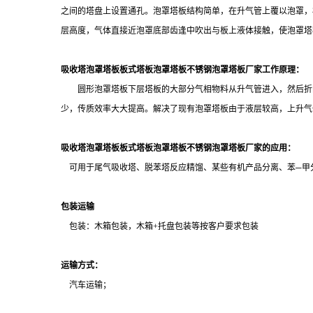
之间的塔盘上设置通孔。
泡罩塔板结构简单，在升气管上覆以泡罩，
层高度，气体直接近泡罩底部齿逢中吹出与板上液体接触，使泡罩塔
吸收塔泡罩塔板板式塔板泡罩塔板不锈钢泡罩塔板厂家工作原理：
圆形泡罩塔板下层塔板的大部分气相物料从升气管进入，然后折回
少，传质效率大大提高。解决了现有泡罩塔板由于液层较高，上升气
吸收塔泡罩塔板板式塔板泡罩塔板不锈钢泡罩塔板厂家的应用：
可用于尾气吸收塔、脱苯塔
反应精馏、某些有机产品分离、
苯─甲
包装运输
包装：木箱包装
，木箱
+
托盘包装等按客户要求包装
运输方式：
汽车运输；