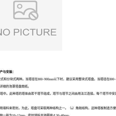
产与安装：
和分块式两种。当塔径在800~900mm以下时，建议采用整块式塔盘。当塔径在800
详细的泡罩塔盘图纸。
下的小塔中。此种塔的塔体由若干塔节组成，塔节与塔节之间由用法兰连接。每个塔节中
用填料来密封。为此，塔盘可采取两种结构之一。（a）角刚结构，这种塔板制造方便
为10~12mm。密封填料支持圈用￠30~40mm。