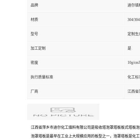
品牌
迪尔填
材质
304/3
型号
定制生
加工定制
是
10g/cm
密度
执行质量标准
化工标
厂商
江西省
江西省萍乡市迪尔化工填料有限公司是吸收塔泡罩塔板板式塔板泡
泡罩塔板是最早在工业上大规模应用的板型之一，泡罩塔板是化工