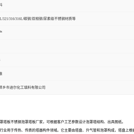
料
04L/321/316/316L/碳钢/双相钢/尿素级不锈钢材质等
产
3
准
萍乡市迪尔化工填料有限公司
罩塔板不锈钢泡罩塔板厂家，可根据客户工艺参数设计泡罩塔结构、出具图纸。
行业用于传热、传质的塔器构件领域。它主要由塔盘、升气管和泡罩构成，塔盘上根