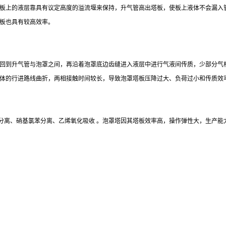
板上的液层靠具有议定高度的溢流堰来保持，升气管高出塔板，使板上液体不会漏入
板也具有较高效率。
到升气管与泡罩之间，再沿着泡罩底边齿缝进入液层中进行气液间传质，少部分气相
体的行进路线曲折，两相接触时间较长，导致泡罩塔板压降过大、负荷过小和传质效
分离、硝基氯苯分离、乙烯氧化吸收
。泡罩塔因其塔板效率高，操作弹性大，生产能