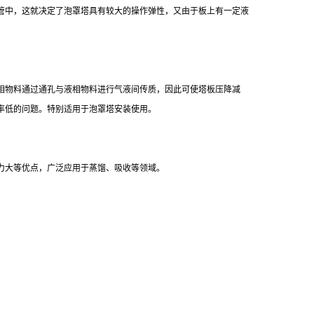
管中，这就决定了泡罩塔具有较大的操作弹性，又由于板上有一定液
物料通过通孔与液相物料进行气液间传质，因此可使塔板压降减
率低的问题。特别适用于泡罩塔安装使用。
力大等优点，广泛应用于蒸馏、吸收等领域。