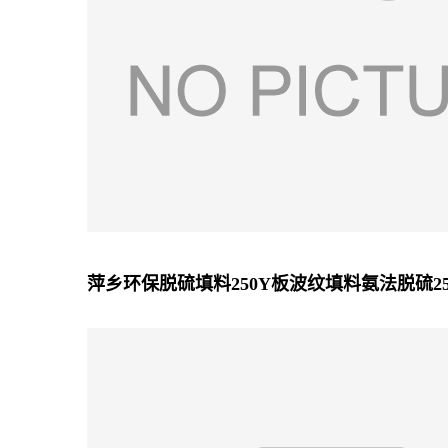
萍乡环保脱硫填料250Y板波纹填料氨法脱硫2