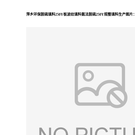
萍乡环保脱硫填料250Y板波纹填料氨法脱硫250Y规整填料
生产图片