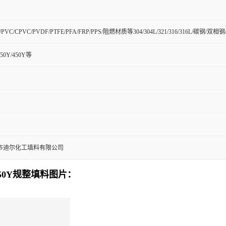
H/PVC/CPVC/PVDF/PTFE/PFA/FRP/PPS/阻燃材质等304/304L/321/316/316L/碳
350Y/450Y等
市迪尔化工填料有限公司
50Y规整填料图片：