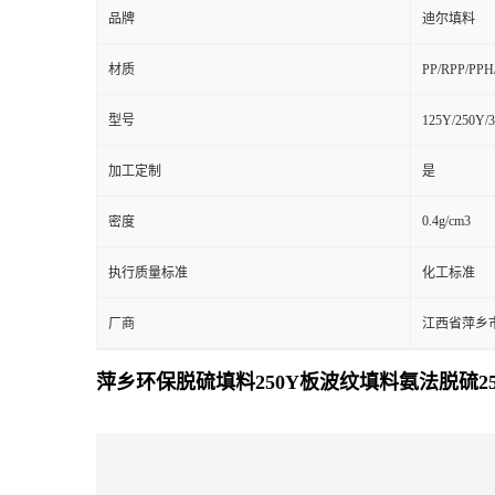
品牌
迪尔填料
材质
PP/RPP/PP
型号
125Y/250Y/
加工定制
是
0.4g/cm3
密度
执行质量标准
化工标准
厂商
江西省萍乡
萍乡环保脱硫填料250Y板波纹填料氨法脱硫2