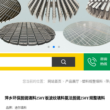
您当前的位置：
网站首页
>
产品展厅
>
塑料规整填料
>
萍
萍乡环保脱硫填料250Y板波纹填料氨法脱硫250Y规整填料
品牌：
迪尔填料