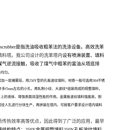
scrubber是指洗油吸收粗苯法的洗涤设备。高效洗苯
填料塔。我公司设计的洗苯塔内
设有喷淋装置、填料
煤气逆流接触，吸收了煤气中粗苯的富油从塔底排
布均匀。
加一层捕雾段，用250Y型的孔板波纹填料，材质一般可选用304不锈
有许多f5mm左右的小孔，再轧制小纹、大波纹*组装而成的规整填料，
板片上的液体、增强表面润湿性能的作用。金属板波纹填料强度高，耐
据客户塔径人孔进行分块生产，再拼装在塔内，可按客户要求设计塔内填料
质传热效率高等优点，因此得到了广泛的应用，最早
要结构特点：250Y金属规整填料250Y孔板波纹填料