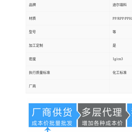
品牌
迪尔填料
材质
PP/RPP/PP
型号
等
加工定制
是
1g/cm3
密度
执行质量标准
化工标准
厂商