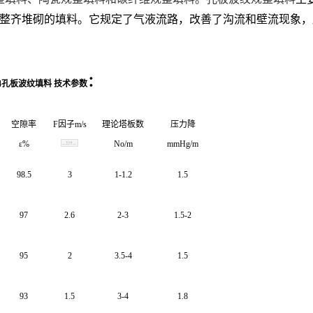
，整齐堆砌的填料。它规定了气液流路，改善了沟流和壁流现象
：
04孔板波纹填料
技术参数
空隙率
F因子m/s
理论塔板数
压力降
ε%
No/m
mmHg/m
98.5
3
1-1.2
1.5
97
2.6
2-3
1.5-2
95
2
3.5-4
1.5
93
1.5
3-4
1.8