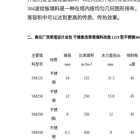
304波纹板填料是一种在塔内按均匀几何图形排布
等容积中可以达到更高的传质、传热效果。
二、
焦化厂洗苯塔设计总包 干熄焦洗苯塔填料改造 125Y型不锈钢3
主要填
峰高
比表面积
水力直径dh
倾斜角
材质
2
3
料型号
mm
m
/m
mm·
ω度
不锈
SM125
24
125
31.5
45
钢
不锈
SM250
12
250
15.8
45
钢
不锈
SM350
8
350
12
45
钢i
不锈
SM450
6.5
450
9
45
钢