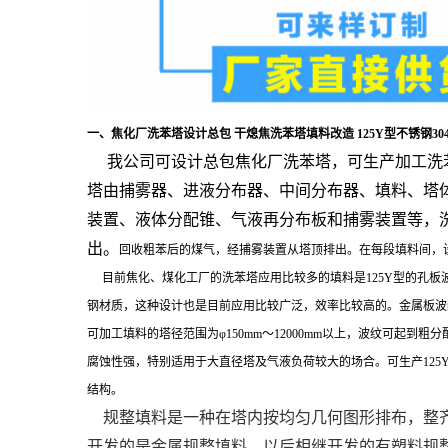
一、焦化厂洗苯塔设计总包 干熄焦洗苯塔填料改造 125Y型不锈钢3
我公司可设计总包焦化厂洗苯塔，可生产加工洗苯塔设
塔由捕雾器、进液分布器、中间分布器、填料、塔
装置、液体分配锥、气液再分布板和捕雾装置等，
出。
回收粗苯后的煤气，经捕雾装置从塔顶排出。在每段填料间，
目前焦化、煤化工厂的洗苯塔应用比较多的填料是125Y型的孔板波纹
钢材质，这种设计也是目前应用比较广泛，效率比较高的。金属板波纹填料
可加工填料的塔径范围为φ150mm～12000mm以上，波纹可
腐蚀性强，特别适用于大直径塔及气液负荷较大的场合。可生产125Y
结构。
规整填料是一种在塔内按均匀几何图形排布，整
开发的是金属规整填料，以后相继开发的有塑料规