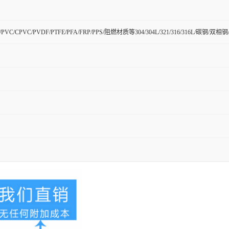
H/PVC/CPVC/PVDF/PTFE/PFA/FRP/PPS/阻燃材质等304/304L/321/316/316L/碳