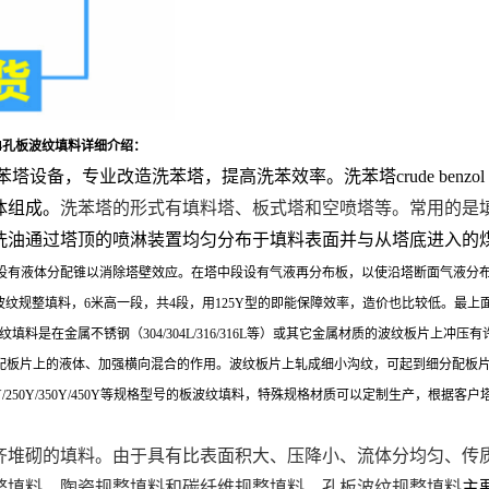
04孔板波纹填料详细介绍：
备，专业改造洗苯塔，提高洗苯效率。洗苯塔crude benzol 
体组成。
洗苯塔的形式有填料塔、板式塔和空喷塔等。常用的是
洗油通过塔顶的喷淋装置均匀分布于填料表面并与从塔底进入的
设有液体分配锥以消除塔壁效应。在塔中段设有气液再分布板，以使沿塔断面气液分
规整填料，6米高一段，共4段，用125Y型的即能保障效率，造价也比较低。最上面
是在金属不锈钢（304/304L/316/316L等）或其它金属材质的波纹板片上冲压
起到粗分配板片上的液体、加强横向混合的作用。波纹板片上轧成细小沟纹，可起到细分配
/250Y/350Y/450Y等规格型号的板波纹填料，特殊规格材质可以定制生产，根
齐堆砌的填料。由于具有比表面积大、压降小、流体分均匀、传
整填料、陶瓷规整填料和碳纤维规整填料。孔板波纹规整填料
主