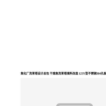
焦化厂洗苯塔设计总包 干熄焦洗苯塔填料改造 125Y型不锈钢304孔