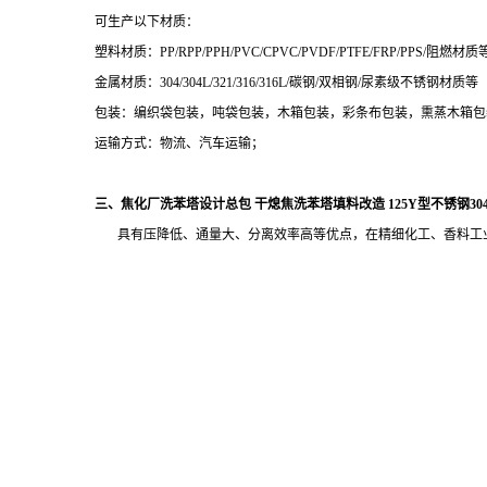
可生产以下材质：
塑料材质：PP/RPP/PPH/PVC/CPVC/PVDF/PTFE/FRP/PPS/阻燃材质
金属材质：304/304L/321/316/316L/碳钢/双相钢/尿素级不锈钢材质等
包装：编织袋包装，吨袋包装，木箱包装，彩条布包装，熏蒸木箱包
运输方式：物流、汽车运输；
三、
焦化厂洗苯塔设计总包 干熄焦洗苯塔填料改造 125Y型不锈钢3
具有压降低、通量大、分离效率高等优点，在精细化工、香料工业