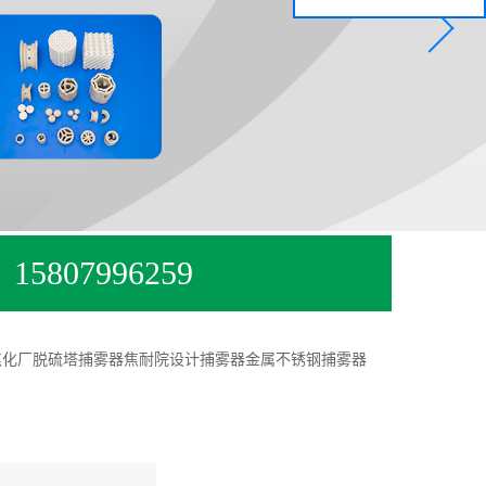
15807996259
焦化厂脱硫塔捕雾器焦耐院设计捕雾器金属不锈钢捕雾器