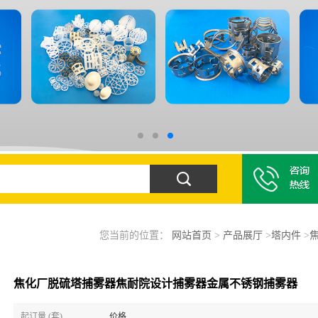
您当前的位置：
网站首页
>
产品展厅
>
塔内件
>
焦化厂脱硫塔捕雾器焦耐院设计捕雾器金属不锈钢捕雾器
起订量 (套)
价格