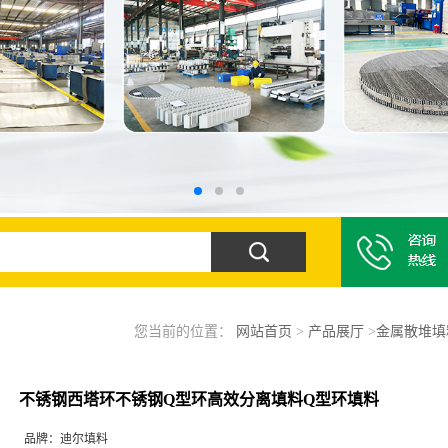
您当前的位置：
网站首页
>
产品展厅
>
金属散堆填
不锈钢西塔环不锈钢Q型环高效分离填料Q型环填料
品牌：
迪尔填料