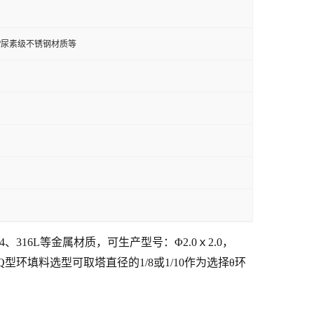
钢/双相钢/尿素级不锈钢材质等
16L等金属材质，可生产型号：Φ2.0ｘ2.0，
分离填料Q型环填料选型可取塔直径的1/8或1/10作为选择θ环