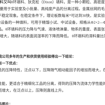
料又叫
θ环填料、狄克松（Dixon）填料，是一种小颗粒、高密度
主要用于实验室及小批量、高纯度产品的分离过程。金属丝网的
稳定现象。在稳定条件下，理论板数每米*可达到30快，是实
设备的一种填料，可用于精馏小试、中试设备，规格从Φ2×2—Φ
品。θ环填料的压力降与气速、液体喷淋量、物系的重度、表面
而增大，随填料的表面润湿率的下降而降低。
θ环填料的滞料量比
我公司多年的生产和供货使用经验得出一下结论：
有一下优点：
更低的压降特性，泛点以下，压降随气相动能因子的增加而增大，
。
学性能，更适合于精细化工品的分离，得到的压降为流体力学性能
而增大，在泛点以上，压降则直线上升。
品图片：