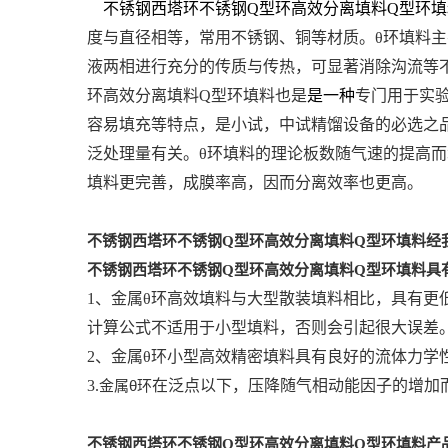
不锈钢西塔环不锈钢Q型环高效分离填料Q型环填
度与直径相等，常用不锈钢、铜等材质。θ环填料
液两相进行充分的传质与传热，可显著消除沟流等不
环高效分离填料Q型环填料也是
是一种
专门用于实验
容易填充等特点，是小试，中试精馏设备的必选之
泛处理量有关。
θ环填料的理论板数随气速的提高
填料更完善，成膜率高，因而分离效率也更高。
经
不锈钢西塔环不锈钢Q型环高效分离填料Q型环填料
不锈钢西塔环不锈钢Q型环高效分离填料Q型环填料具
1、金属θ环高效填料与大型散装填料相比，具有
计算公式不适用于小型填料，否则会引起很大误差
2、金属θ环小型高效精密填料具有良好的流体力
3.
金属θ环
在泛点以下，压降随气相动能因子的增加
产
不锈钢西塔环不锈钢Q型环高效分离填料Q型环填料