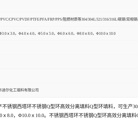
H/PVC/CPVC/PVDF/PTFE/PFA/FRP/PPS/阻燃材质等304/304L/321/316/316L/碳
Φ3.0ｘ3.0，Φ4.0ｘ4.0，Φ5.0ｘ5.0，Φ6.0ｘ6.0，Φ8.0ｘ8.0，Φ10.0ｘ10.0
市迪尔化工填料有限公司
锈钢西塔环不锈钢Q型环高效分离填料Q型环填料，可生产304、3
ｘ6.0，Φ8.0ｘ8.0，Φ10.0ｘ10.0。不锈钢西塔环不锈钢Q型环高效