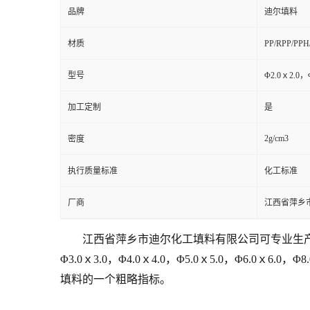
品牌
迪尔填料
材质
PP/RPP/PP
型号
Φ2.0ｘ2.0，
加工定制
是
2g/cm3
密度
执行质量标准
化工标准
厂商
江西省萍乡
江西省萍乡市迪尔化工填料有限公司可专业生产不
Φ3.0ｘ3.0，Φ4.0ｘ4.0，Φ5.0ｘ5.0，Φ6.0
填料的一个粗略指标。