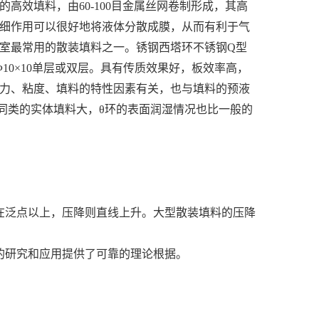
的高效填料，由60-100目金属丝网卷制形成，其高
毛细作用可以很好地将液体分散成膜，从而有利于气
验室最常用的散装填料之一。锈钢西塔环不锈钢Q型
10×10单层或双层。具有传质效果好，板效率高，
张力、粘度、填料的特性因素有关，也与填料的预液
同类的实体填料大，θ环的表面润湿情况也比一般的
在泛点以上，压降则直线上升。大型散装填料的压降
的研究和应用提供了可靠的理论根据。