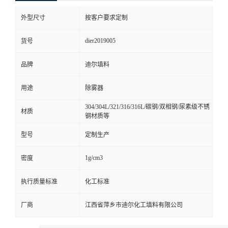
外型尺寸
按客户要求定制
dier2019005
货号
品牌
迪尔填料
用途
除雾器
304/304L/321/316/316L/碳钢/双相钢/尿素级不锈
材质
钢材质等
型号
定制生产
1g/cm3
密度
执行质量标准
化工标准
厂商
江西省萍乡市迪尔化工填料有限公司