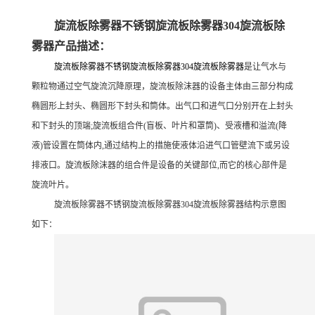
旋流板除雾器不锈钢旋流板除雾器304旋流板除
雾器产品描述：
旋流板除雾器不锈钢旋流板除雾器304旋流板除雾器
是让气水与
颗粒物通过空气旋流沉降原理
，
旋流板除沫器的
设备主体由三部分构成
椭圆形上封头、椭圆形下封头和筒体。出气口和进气口分别开在上封头
和下封头的顶端;旋流板组合件(盲板、叶片和罩筒)、受液槽和溢流(降
液)管设置在筒体内,通过结构上的措施使液体沿进气口管壁流下或另设
排液口
。旋流
板除沫器的
组合件是设备的关键部位,
而它的
核心部件
是
旋流叶片。
旋流板除雾器不锈钢旋流板除雾器304旋流板除雾器结构示意图
如下：