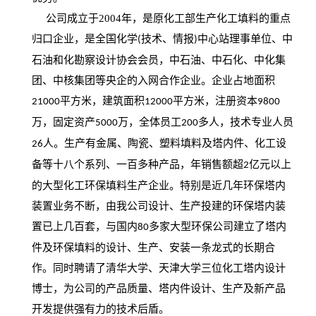
公司成立于
2004
年，是原化工部生产化工填料的重点
归口企业，是全国化学
技术、情报
中心站理事单位、中
(
)
石油和化勘察设计协会会员，中石油、中石化、中化集
团、中核集团等央企的入网合作企业。企业占地面积
平方米，建筑面积
平方米，注册资本
21000
12000
9800
万，固定资产
万，全体员工
多人，技术专业人员
5000
200
人。生产有金属、陶瓷、塑料填料及塔内件、化工设
26
备等十八个系列、一百多种产品，年销售额超
亿元以上
2
的大型化工环保填料生产企业。特别是近几年环保塔内
装置业务不断，由我公司设计、生产投建的环保塔内装
置已上几百套，与国内
多家大型环保公司建立了塔内
80
件及环保填料的设计、生产、安装一条龙式的长期合
作。同时聘请了清华大学、天津大学三位化工塔内设计
博士，为公司的产品质量、塔内件设计、生产及新产品
开发提供强有力的技术后盾。