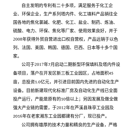
自主发明的专利有二十多项，满足服务于化工企
业、环保企业，生产系列塔内件、化工填料产品销往全
国各地的焦化氯碱、化肥、化工、盐业、制药、炼油、
硫酸、电力、环保、焦化等厂家、使用效果良好，并于
2008
年获得外贸自营进出口权自营权，产品远销于以色
列、法国、美国、韩国、德国、巴西、日本等十多个国
家。
公司于
2017
年
月启动二期新型环保填料及塔内件设
7
备项目，落户在开发区新三板工业园区，占地面积
45
亩，总投资
亿元，并引进目前国内先进的自动化生产
1.0
设备。目前新建现代化标准厂房及自动化生产线已全面
投产运行，产能是原有的
倍以上
；
另因发展及做全做
10
强大产业链的需要，于
2012
年在芦溪县珠亭工业园及
6
年在老家湘东工业园都建有分厂，现已投产
。
201
公司拥有雄厚的技术力量和精良的生产设备，严格