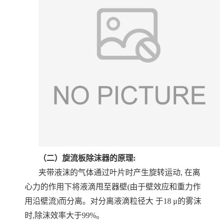
（二）旋流板除沫器的原理
:
夹带液沫的气体通过叶片时产生旋转运动, 在离
心力的作用下将液滴甩至器壁(由于壁效应和重力作
用沿壁流)而分离。对分离液滴粒径大 于18 μ的雾沫
时,除沫效率大于99%。