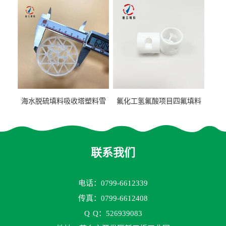
海水脱硫填料吸收塔塑料雪
氟化工氢氟酸项目四氟填料
花环63mm/95mm
鲍尔环拉西环耐高温耐强腐
蚀
联系我们
电话：0799-6612339
传真：0799-6612408
Q
Q：526939083