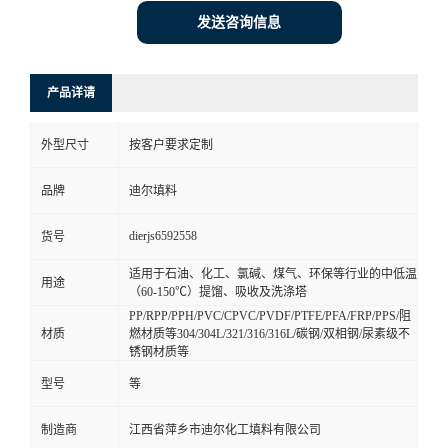
发送咨询信息
产品详请
外型尺寸
按客户要求定制
品牌
迪尔填料
dierjs6592558
货号
适用于石油、化工、氯碱、煤气、环保等行业的中低温
用途
（60-150℃）提馏、吸收及洗涤塔
PP/RPP/PPH/PVC/CPVC/PVDF/PTFE/PFA/FRP/PPS/阻
材质
燃材质等304/304L/321/316/316L/碳钢/双相钢/尿素级不
锈钢材质等
型号
等
制造商
江西省萍乡市迪尔化工填料有限公司