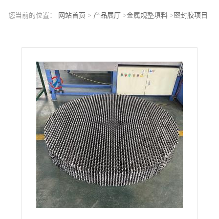
您当前的位置：
网站首页
>
产品展厅
>
金属规整填料
>
密封胶项目
转化回流塔流塔填料250Y孔板波纹填料304材质M250规整填料