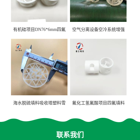
有机硅项目DN76*6mm四氟
空气分离设备空冷系统增强
阶梯环填料
聚丙烯鲍尔环填料
海水脱硫填料吸收塔塑料雪
氟化工氢氟酸项目四氟填料
花环63mm/95mm
鲍尔环拉西环耐高温耐强腐
蚀
联系我们