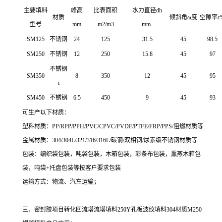
主要填料
峰高
比表面积
水力直径dh
材质
倾斜角ω度
空隙率ε
型号
mm
m2/m3
mm·
SM125
不锈钢
24
125
31.5
45
98.5
SM250
不锈钢
12
250
15.8
45
97
不锈钢
SM350
8
350
12
45
95
i
SM450
不锈钢
6.5
450
9
45
93
可生产以下材质：
塑料材质：PP/RPP/PPH/PVC/CPVC/PVDF/PTFE/FRP/PPS/阻燃材质等
金属材质：304/304L/321/316/316L/碳钢/双相钢/尿素级不锈钢材质等
包装：编织袋包装，吨袋包装，木箱包装，彩条布包装，熏蒸木箱包
装，吨袋+托盘包装等按客户要求包装
运输方式：物流、汽车运输；
三、密封胶项目转化回流塔流塔填料250Y孔板波纹填料304材质M250