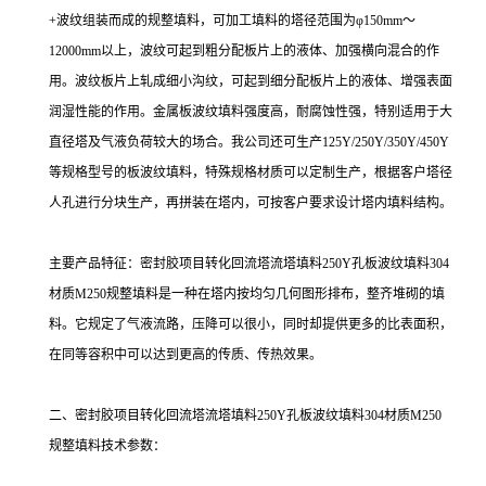
+波纹组装而成的规整填料，可加工填料的塔径范围为φ150mm～
12000mm以上，波纹可起到粗分配板片上的液体、加强横向混合的作
用。波纹板片上轧成细小沟纹，可起到细分配板片上的液体、增强表面
润湿性能的作用。金属板波纹填料强度高，耐腐蚀性强，特别适用于大
直径塔及气液负荷较大的场合。我公司还可生产125Y/250Y/350Y/450Y
等规格型号的板波纹填料，特殊规格材质可以定制生产，根据客户塔径
人孔进行分块生产，再拼装在塔内，可按客户要求设计塔内填料结构。
主要产品特征：密封胶项目转化回流塔流塔填料250Y孔板波纹填料304
材质M250规整填料是一种在塔内按均匀几何图形排布，整齐堆砌的填
料。它规定了气液流路，压降可以很小，同时却提供更多的比表面积，
在同等容积中可以达到更高的传质、传热效果。
二、密封胶项目转化回流塔流塔填料250Y孔板波纹填料304材质M250
规整填料技术参数：